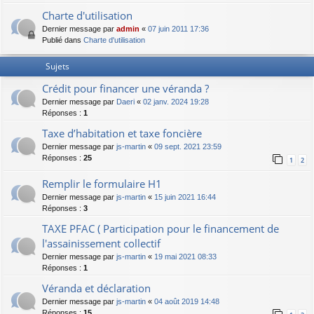
Charte d'utilisation
Dernier message par
admin
«
07 juin 2011 17:36
Publié dans
Charte d'utilisation
Sujets
Crédit pour financer une véranda ?
Dernier message par
Daeri
«
02 janv. 2024 19:28
Réponses :
1
Taxe d’habitation et taxe foncière
Dernier message par
js-martin
«
09 sept. 2021 23:59
Réponses :
25
1
2
Remplir le formulaire H1
Dernier message par
js-martin
«
15 juin 2021 16:44
Réponses :
3
TAXE PFAC ( Participation pour le financement de
l'assainissement collectif
Dernier message par
js-martin
«
19 mai 2021 08:33
Réponses :
1
Véranda et déclaration
Dernier message par
js-martin
«
04 août 2019 14:48
Réponses :
15