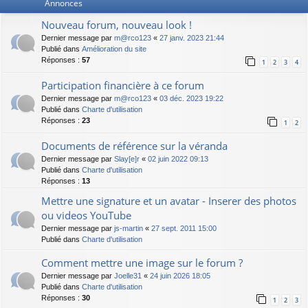
Annonces
Nouveau forum, nouveau look !
Dernier message par
m@rco123
«
27 janv. 2023 21:44
Publié dans
Amélioration du site
Réponses :
57
1
2
3
4
Participation financière à ce forum
Dernier message par
m@rco123
«
03 déc. 2023 19:22
Publié dans
Charte d'utilisation
Réponses :
23
1
2
Documents de référence sur la véranda
Dernier message par
Slay[e]r
«
02 juin 2022 09:13
Publié dans
Charte d'utilisation
Réponses :
13
Mettre une signature et un avatar - Inserer des photos
ou videos YouTube
Dernier message par
js-martin
«
27 sept. 2011 15:00
Publié dans
Charte d'utilisation
Comment mettre une image sur le forum ?
Dernier message par
Joelle31
«
24 juin 2026 18:05
Publié dans
Charte d'utilisation
Réponses :
30
1
2
3