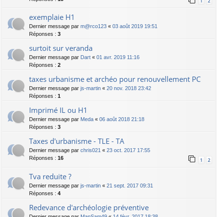
1
2
exemplaie H1
Dernier message par
m@rco123
«
03 août 2019 19:51
Réponses :
3
surtoit sur veranda
Dernier message par
Dart
«
01 avr. 2019 11:16
Réponses :
2
taxes urbanisme et archéo pour renouvellement PC
Dernier message par
js-martin
«
20 nov. 2018 23:42
Réponses :
1
Imprimé IL ou H1
Dernier message par
Meda
«
06 août 2018 21:18
Réponses :
3
Taxes d'urbanisme - TLE - TA
Dernier message par
chris021
«
23 oct. 2017 17:55
Réponses :
16
1
2
Tva reduite ?
Dernier message par
js-martin
«
21 sept. 2017 09:31
Réponses :
4
Redevance d'archéologie préventive
Dernier message par
ManSam49
«
14 févr. 2017 18:38