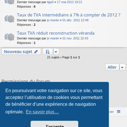
Dernier message par
tiga3
«
17 mai 2012 19:21
Réponses :
6
Taux de TVA intermédiaire à 7% à compter de 2012 ?
Dernier message par
js-martin
«
01 déc. 2011 12:49
Réponses :
2
Taux TVA réduit reconstruction véranda
Dernier message par
js-martin
«
01 nov. 2011 22:43
Réponses :
1
Nouveau sujet
21 sujets • Page
1
sur
1
Aller
Permissions du forum
Vous
ne pouvez pas
publier de nouveaux sujets dans ce forum
En poursuivant votre navigation sur ce site, vous
Vous
ne pouvez pas
répondre aux sujets dans ce forum
Vous
ne pouvez pas
modifier vos messages dans ce forum
acceptez l’utilisation de cookies vous permettant
Vous
ne pouvez pas
supprimer vos messages dans ce forum
de bénéficier d’une expérience de navigation
Vous
ne pouvez pas
transférer de pièces jointes dans ce forum
optimale.
En savoir plus…
Accueil du forum
Nous contacter
Développé par
phpBB
® Forum Software © phpBB Limited
J’accepte
Style par
Arty
&
halilesen