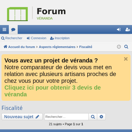
ac
Rechercher
or
Connexion
Inscription
on
ns
R
co
Accueil du forum
u
Aspects réglementaires
Fiscalité
ne
cri
e
ur
m
xi
pti
Vous avez un projet de véranda ?
c
ci
s
on
on
Notre comparateur de devis vous met en
h
relation avec plusieurs artisans proches de
e
s
r
chez vous pour votre projet.
c
Cliquez ici pour obtenir 3 devis de
h
véranda
e
r
Fiscalité
Rechercher
Recherche av
Nouveau sujet
21 sujets • Page
1
sur
1