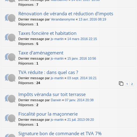
Réponses :
7
Rénovation de véranda et réduction d'impots
Dernier message par
Verandanonyme
«
13 avr. 2016 08:19
Réponses :
1
Taxes foncière et habitation
Dernier message par
js-martin
«
14 mars 2016 22:15
Réponses :
5
Taxe d'aménagement
Dernier message par
js-martin
«
15 janv. 2016 10:56
Réponses :
1
TVA réduite : dans quel cas ?
Dernier message par
js-martin
«
03 sept. 2014 16:21
Réponses :
24
1
2
Impôts véranda sur toit terrasse
Dernier message par
Darwin
«
07 janv. 2014 20:38
Réponses :
2
Fiscalité pour la maçonnerie
Dernier message par
js-martin
«
21 juil. 2013 09:20
Réponses :
1
Signature bon de commande et TVA 7%