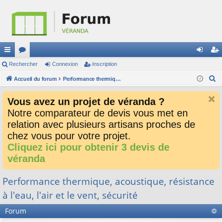
ac
Rechercher
or
Connexion
Inscription
on
ns
R
co
Accueil du forum
u
Performance thermique, acoustique, résistance à l'eau, l'air et le vent, sécurité
ne
cri
e
ur
m
xi
pti
Vous avez un projet de véranda ?
c
ci
s
on
on
Notre comparateur de devis vous met en
h
relation avec plusieurs artisans proches de
e
s
r
chez vous pour votre projet.
c
Cliquez ici pour obtenir 3 devis de
h
véranda
e
r
Performance thermique, acoustique, résistance
à l'eau, l'air et le vent, sécurité
Forum