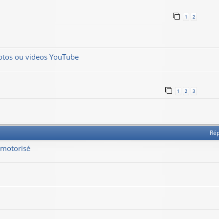
1
2
hotos ou videos YouTube
1
2
3
Ré
 motorisé