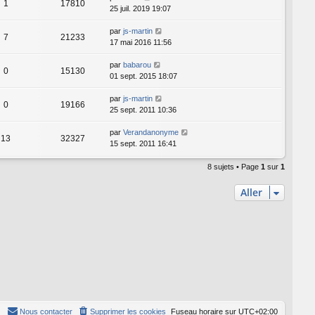
1
17810
25 juil. 2019 19:07
par
js-martin
7
21233
17 mai 2016 11:56
par
babarou
0
15130
01 sept. 2015 18:07
par
js-martin
0
19166
25 sept. 2011 10:36
par
Verandanonyme
13
32327
15 sept. 2011 16:41
8 sujets • Page
1
sur
1
Aller
Nous contacter
Supprimer les cookies
Fuseau horaire sur
UTC+02:00