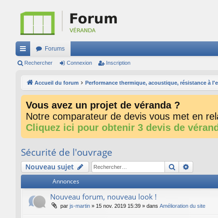
Forums
ac
Rechercher
Connexion
Inscription
co
Accueil du forum
Performance thermique, acoustique, résistance à l'eau
ur
Vous avez un projet de véranda ?
ci
Notre comparateur de devis vous met en rela
s
Cliquez ici pour obtenir 3 devis de véran
Sécurité de l'ouvrage
Rechercher
Recherc
Nouveau sujet
Annonces
Nouveau forum, nouveau look !
par
js-martin
»
15 nov. 2019 15:39
» dans
Amélioration du site