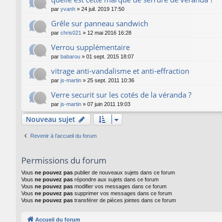
par
yvanh
»
24 juil. 2019 17:50
Grêle sur panneau sandwich
par
chris021
»
12 mai 2016 16:28
Verrou supplémentaire
par
babarou
»
01 sept. 2015 18:07
vitrage anti-vandalisme et anti-effraction
par
js-martin
»
25 sept. 2011 10:36
Verre securit sur les cotés de la véranda ?
par
js-martin
»
07 juin 2011 19:03
Nouveau sujet
Revenir à l’accueil du forum
Permissions du forum
Vous
ne pouvez pas
publier de nouveaux sujets dans ce forum
Vous
ne pouvez pas
répondre aux sujets dans ce forum
Vous
ne pouvez pas
modifier vos messages dans ce forum
Vous
ne pouvez pas
supprimer vos messages dans ce forum
Vous
ne pouvez pas
transférer de pièces jointes dans ce forum
Accueil du forum