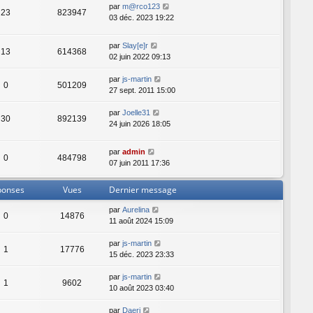
par
m@rco123
23
823947
03 déc. 2023 19:22
par
Slay[e]r
13
614368
02 juin 2022 09:13
par
js-martin
0
501209
27 sept. 2011 15:00
par
Joelle31
30
892139
24 juin 2026 18:05
par
admin
0
484798
07 juin 2011 17:36
ponses
Vues
Dernier message
par
Aurelina
0
14876
11 août 2024 15:09
par
js-martin
1
17776
15 déc. 2023 23:33
par
js-martin
1
9602
10 août 2023 03:40
par
Daeri