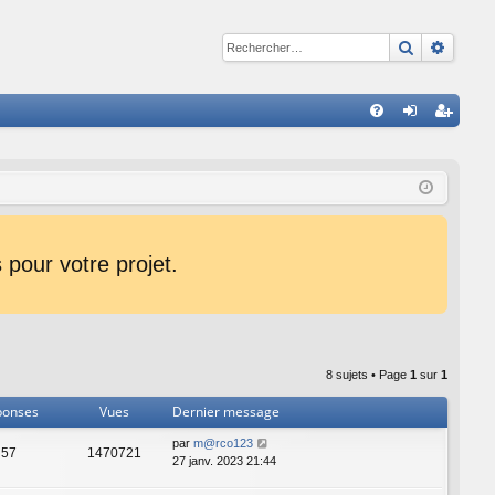
Recherche
Reche
R
FA
on
ns
Q
ne
cri
xi
pti
on
on
pour votre projet.
8 sujets • Page
1
sur
1
ponses
Vues
Dernier message
par
m@rco123
57
1470721
27 janv. 2023 21:44