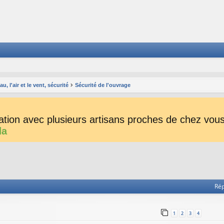
, l'air et le vent, sécurité
Sécurité de l'ouvrage
tion avec plusieurs artisans proches de chez vous 
da
he avancée
Ré
1
2
3
4