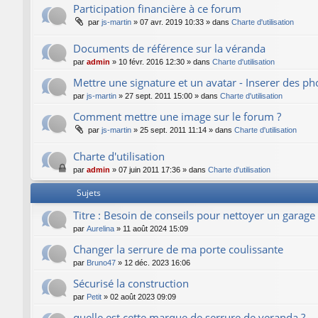
Participation financière à ce forum
par
js-martin
»
07 avr. 2019 10:33
» dans
Charte d'utilisation
Documents de référence sur la véranda
par
admin
»
10 févr. 2016 12:30
» dans
Charte d'utilisation
Mettre une signature et un avatar - Inserer des p
par
js-martin
»
27 sept. 2011 15:00
» dans
Charte d'utilisation
Comment mettre une image sur le forum ?
par
js-martin
»
25 sept. 2011 11:14
» dans
Charte d'utilisation
Charte d'utilisation
par
admin
»
07 juin 2011 17:36
» dans
Charte d'utilisation
Sujets
Titre : Besoin de conseils pour nettoyer un garage
par
Aurelina
»
11 août 2024 15:09
Changer la serrure de ma porte coulissante
par
Bruno47
»
12 déc. 2023 16:06
Sécurisé la construction
par
Petit
»
02 août 2023 09:09
quelle est cette marque de serrure de veranda ?