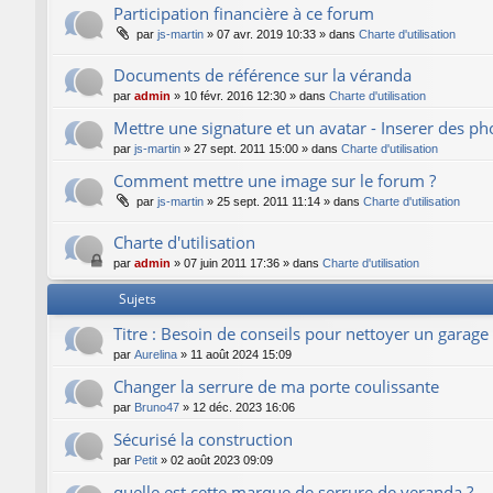
Participation financière à ce forum
par
js-martin
»
07 avr. 2019 10:33
» dans
Charte d'utilisation
Documents de référence sur la véranda
par
admin
»
10 févr. 2016 12:30
» dans
Charte d'utilisation
Mettre une signature et un avatar - Inserer des p
par
js-martin
»
27 sept. 2011 15:00
» dans
Charte d'utilisation
Comment mettre une image sur le forum ?
par
js-martin
»
25 sept. 2011 11:14
» dans
Charte d'utilisation
Charte d'utilisation
par
admin
»
07 juin 2011 17:36
» dans
Charte d'utilisation
Sujets
Titre : Besoin de conseils pour nettoyer un garage
par
Aurelina
»
11 août 2024 15:09
Changer la serrure de ma porte coulissante
par
Bruno47
»
12 déc. 2023 16:06
Sécurisé la construction
par
Petit
»
02 août 2023 09:09
quelle est cette marque de serrure de veranda ?