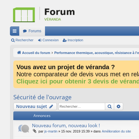
Forums
ac
Rechercher
Connexion
Inscription
co
Accueil du forum
Performance thermique, acoustique, résistance à l'eau
ur
Vous avez un projet de véranda ?
ci
Notre comparateur de devis vous met en rela
s
Cliquez ici pour obtenir 3 devis de véran
Sécurité de l'ouvrage
Rechercher
Recherc
Nouveau sujet
Annonces
Nouveau forum, nouveau look !
par
js-martin
»
15 nov. 2019 15:39
» dans
Amélioration du site