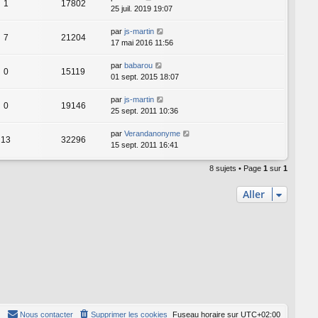
1
17802
25 juil. 2019 19:07
par
js-martin
7
21204
17 mai 2016 11:56
par
babarou
0
15119
01 sept. 2015 18:07
par
js-martin
0
19146
25 sept. 2011 10:36
par
Verandanonyme
13
32296
15 sept. 2011 16:41
8 sujets • Page
1
sur
1
Aller
Nous contacter
Supprimer les cookies
Fuseau horaire sur
UTC+02:00