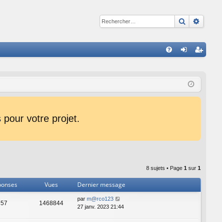
Recherche
Reche
R
FA
on
ns
Q
ne
cri
xi
pti
on
on
pour votre projet.
8 sujets • Page
1
sur
1
ponses
Vues
Dernier message
par
m@rco123
57
1468844
27 janv. 2023 21:44