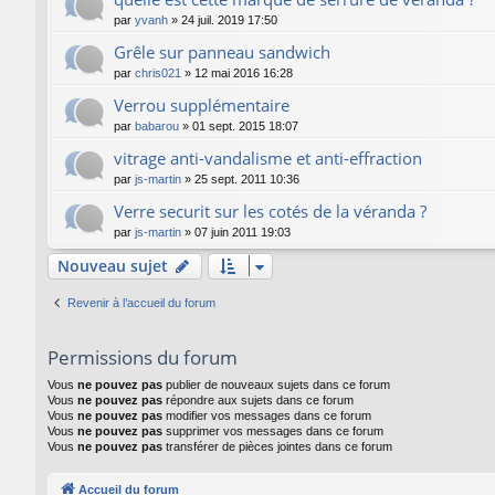
par
yvanh
»
24 juil. 2019 17:50
Grêle sur panneau sandwich
par
chris021
»
12 mai 2016 16:28
Verrou supplémentaire
par
babarou
»
01 sept. 2015 18:07
vitrage anti-vandalisme et anti-effraction
par
js-martin
»
25 sept. 2011 10:36
Verre securit sur les cotés de la véranda ?
par
js-martin
»
07 juin 2011 19:03
Nouveau sujet
Revenir à l’accueil du forum
Permissions du forum
Vous
ne pouvez pas
publier de nouveaux sujets dans ce forum
Vous
ne pouvez pas
répondre aux sujets dans ce forum
Vous
ne pouvez pas
modifier vos messages dans ce forum
Vous
ne pouvez pas
supprimer vos messages dans ce forum
Vous
ne pouvez pas
transférer de pièces jointes dans ce forum
Accueil du forum