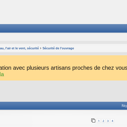
, l'air et le vent, sécurité
Sécurité de l'ouvrage
tion avec plusieurs artisans proches de chez vous 
da
he avancée
Ré
1
2
3
4