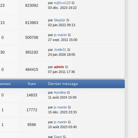
par
m@rco123
23
823092
03 déc. 2023 19:22
par
Slay[e]r
13
613963
02 juin 2022 09:13
par
js-martin
0
500708
27 sept. 2011 15:00
par
Joelle31
30
891192
24 juin 2026 18:05
par
admin
0
484415
07 juin 2011 17:36
ponses
Vues
Dernier message
par
Aurelina
0
14833
11 août 2024 15:09
par
js-martin
1
17772
15 déc. 2023 23:33
par
js-martin
1
9596
10 août 2023 03:40
par
Daeri