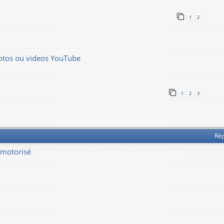
1
2
hotos ou videos YouTube
1
2
3
Ré
 motorisé