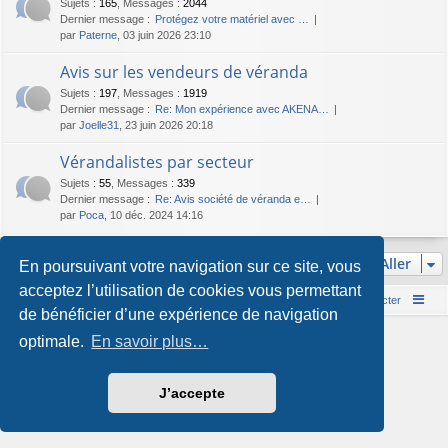
Sujets
:
165
,
Messages
:
2044
Dernier message :
Protégez votre matériel avec …
par
Paterne
, 03 juin 2026 23:10
Avis sur les vendeurs de véranda
Sujets
:
197
,
Messages
:
1919
Dernier message :
Re: Mon expérience avec AKENA…
par
Joelle31
, 23 juin 2026 20:18
Vérandalistes par secteur
Sujets
:
55
,
Messages
:
339
Dernier message :
Re: Avis société de véranda e…
par
Poca
, 10 déc. 2024 14:16
Aller
En poursuivant votre navigation sur ce site, vous
acceptez l’utilisation de cookies vous permettant
Accueil du forum
Nous contacter
de bénéficier d’une expérience de navigation
Développé par
phpBB
® Forum Software © phpBB Limited
optimale.
En savoir plus…
Style par
Arty
&
halilesen
Traduction française officielle
©
Qiaeru
Confidentialité
|
Conditions
J’accepte