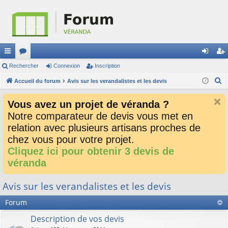
ac
Rechercher
or
Connexion
Inscription
on
ns
R
co
Accueil du forum
u
Avis sur les verandalistes et les devis
ne
cri
e
ur
m
xi
pti
Vous avez un projet de véranda ?
c
ci
s
on
on
Notre comparateur de devis vous met en
h
relation avec plusieurs artisans proches de
e
s
r
chez vous pour votre projet.
c
Cliquez ici pour obtenir 3 devis de
h
véranda
e
r
Avis sur les verandalistes et les devis
Forum
Description de vos devis