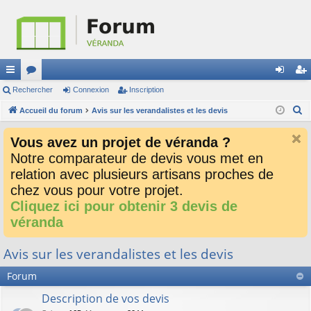
ac
Rechercher
or
Connexion
Inscription
on
ns
R
co
Accueil du forum
u
Avis sur les verandalistes et les devis
ne
cri
e
ur
m
xi
pti
Vous avez un projet de véranda ?
c
ci
s
on
on
Notre comparateur de devis vous met en
h
relation avec plusieurs artisans proches de
e
s
r
chez vous pour votre projet.
c
Cliquez ici pour obtenir 3 devis de
h
véranda
e
r
Avis sur les verandalistes et les devis
Forum
Description de vos devis