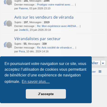
Sujets
:
165
,
Messages
:
2044
Dernier message :
Protégez votre matériel avec …
par
Paterne
, 03 juin 2026 23:10
Avis sur les vendeurs de véranda
Sujets
:
197
,
Messages
:
1919
Dernier message :
Re: Mon expérience avec AKENA…
par
Joelle31
, 23 juin 2026 20:18
Vérandalistes par secteur
Sujets
:
55
,
Messages
:
339
Dernier message :
Re: Avis société de véranda e…
par
Poca
, 10 déc. 2024 14:16
Aller
En poursuivant votre navigation sur ce site, vous
acceptez l’utilisation de cookies vous permettant
Accueil du forum
Nous contacter
de bénéficier d’une expérience de navigation
Développé par
phpBB
® Forum Software © phpBB Limited
optimale.
En savoir plus…
Style par
Arty
&
halilesen
Traduction française officielle
©
Qiaeru
Confidentialité
|
Conditions
J’accepte