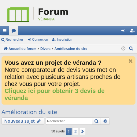
ac
Rechercher
or
Connexion
Inscription
on
ns
R
co
Accueil du forum
u
Divers
Amélioration du site
ne
cri
e
ur
m
xi
pti
Vous avez un projet de véranda ?
c
ci
s
on
on
Notre comparateur de devis vous met en
h
relation avec plusieurs artisans proches de
e
s
r
chez vous pour votre projet.
c
Cliquez ici pour obtenir 3 devis de
h
véranda
e
r
Amélioration du site
Rechercher
Recherche av
Nouveau sujet
2
1
Suivant
30 sujets