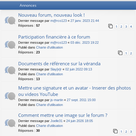
Annonces
Nouveau forum, nouveau look !
Dernier message par
m@rco123
«
27 janv. 2023 21:44
Réponses :
57
1
2
3
4
Participation financière à ce forum
Dernier message par
m@rco123
«
03 déc. 2023 19:22
Publié dans
Charte d'utilisation
Réponses :
23
1
2
Documents de référence sur la véranda
Dernier message par
Slay[e]r
«
02 juin 2022 09:13
Publié dans
Charte d'utilisation
Réponses :
13
Mettre une signature et un avatar - Inserer des photos
ou videos YouTube
Dernier message par
js-martin
«
27 sept. 2011 15:00
Publié dans
Charte d'utilisation
Comment mettre une image sur le forum ?
Dernier message par
Joelle31
«
24 juin 2026 18:05
Publié dans
Charte d'utilisation
Réponses :
30
1
2
3