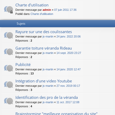
Charte d'utilisation
Dernier message par
admin
«
07 juin 2011 17:36
Publié dans
Charte d'utilisation
Sujets
Rayure sur une des coulissantes
Dernier message par
js-martin
«
24 janv. 2022 20:06
Réponses :
2
Garantie toiture véranda Rideau
Dernier message par
js-martin
«
14 sept. 2020 23:27
Réponses :
2
Publicité
Dernier message par
js-martin
«
14 janv. 2020 12:47
Réponses :
13
Intégration d'une video Youtube
Dernier message par
js-martin
«
27 nov. 2019 00:17
Réponses :
3
Identification des pro de la véranda
Dernier message par
js-martin
«
11 oct. 2017 12:08
Réponses :
4
Brainstorming "meilleure organisation du site"