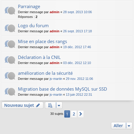
Parrainage
Dernier message par
admin
«
28 sept. 2013 10:06
Réponses :
2
Logo du forum
Dernier message par
admin
«
26 sept. 2013 17:18
Mise en place des rangs
Dernier message par
admin
«
19 déc. 2012 17:46
Déclaration à la CNIL
Dernier message par
admin
«
03 déc. 2012 12:10
amélioration de la sécurité
Dernier message par
js-martin
«
29 nov. 2012 11:06
Migration base de données MySQL sur SSD
Dernier message par
js-martin
«
13 juin 2012 22:31
Nouveau sujet
2
1
Suivant
30 sujets
Aller