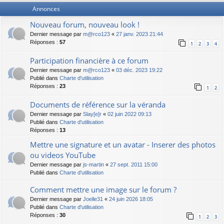
Annonces
Nouveau forum, nouveau look !
Dernier message par
m@rco123
«
27 janv. 2023 21:44
Réponses :
57
1
2
3
4
Participation financière à ce forum
Dernier message par
m@rco123
«
03 déc. 2023 19:22
Publié dans
Charte d'utilisation
Réponses :
23
1
2
Documents de référence sur la véranda
Dernier message par
Slay[e]r
«
02 juin 2022 09:13
Publié dans
Charte d'utilisation
Réponses :
13
Mettre une signature et un avatar - Inserer des photos
ou videos YouTube
Dernier message par
js-martin
«
27 sept. 2011 15:00
Publié dans
Charte d'utilisation
Comment mettre une image sur le forum ?
Dernier message par
Joelle31
«
24 juin 2026 18:05
Publié dans
Charte d'utilisation
Réponses :
30
1
2
3