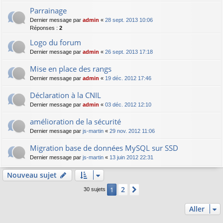
Parrainage
Dernier message par
admin
«
28 sept. 2013 10:06
Réponses :
2
Logo du forum
Dernier message par
admin
«
26 sept. 2013 17:18
Mise en place des rangs
Dernier message par
admin
«
19 déc. 2012 17:46
Déclaration à la CNIL
Dernier message par
admin
«
03 déc. 2012 12:10
amélioration de la sécurité
Dernier message par
js-martin
«
29 nov. 2012 11:06
Migration base de données MySQL sur SSD
Dernier message par
js-martin
«
13 juin 2012 22:31
Nouveau sujet
2
1
Suivant
30 sujets
Aller