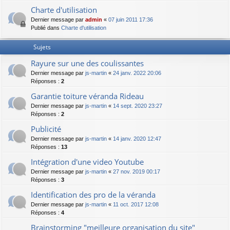
Charte d'utilisation
Dernier message par
admin
«
07 juin 2011 17:36
Publié dans
Charte d'utilisation
Sujets
Rayure sur une des coulissantes
Dernier message par
js-martin
«
24 janv. 2022 20:06
Réponses :
2
Garantie toiture véranda Rideau
Dernier message par
js-martin
«
14 sept. 2020 23:27
Réponses :
2
Publicité
Dernier message par
js-martin
«
14 janv. 2020 12:47
Réponses :
13
Intégration d'une video Youtube
Dernier message par
js-martin
«
27 nov. 2019 00:17
Réponses :
3
Identification des pro de la véranda
Dernier message par
js-martin
«
11 oct. 2017 12:08
Réponses :
4
Brainstorming "meilleure organisation du site"