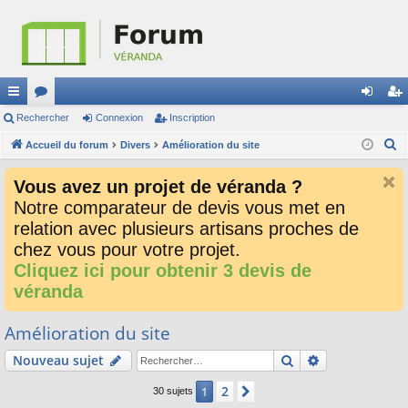
ac
Rechercher
or
Connexion
Inscription
on
ns
R
co
Accueil du forum
u
Divers
Amélioration du site
ne
cri
e
ur
m
xi
pti
Vous avez un projet de véranda ?
c
ci
s
on
on
Notre comparateur de devis vous met en
h
relation avec plusieurs artisans proches de
e
s
r
chez vous pour votre projet.
c
Cliquez ici pour obtenir 3 devis de
h
véranda
e
r
Amélioration du site
Rechercher
Recherche av
Nouveau sujet
2
1
Suivant
30 sujets