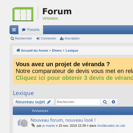
Forums
ac
Rechercher
Connexion
Inscription
co
Accueil du forum
Divers
Lexique
ur
Vous avez un projet de véranda ?
ci
Notre comparateur de devis vous met en rela
s
Cliquez ici pour obtenir 3 devis de véran
Lexique
Rechercher
Recherc
Nouveau sujet
Annonces
Nouveau forum, nouveau look !
par
js-martin
»
15 nov. 2019 15:39
» dans
Amélioration du site