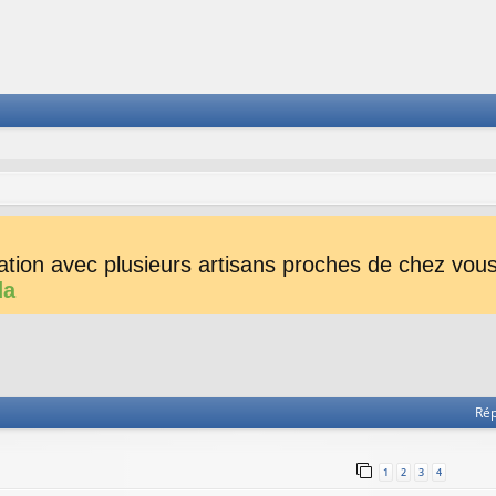
tion avec plusieurs artisans proches de chez vous 
da
he avancée
Ré
1
2
3
4