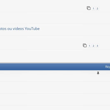
1
2
hotos ou videos YouTube
1
2
3
Ré