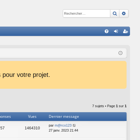
Recherche
Reche
R
FA
on
ns
Q
ne
cri
xi
pti
on
on
pour votre projet.
7 sujets • Page
1
sur
1
ponses
Vues
Dernier message
par
m@rco123
57
1464310
27 janv. 2023 21:44