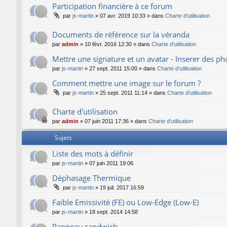
Participation financière à ce forum
par
js-martin
»
07 avr. 2019 10:33
» dans
Charte d'utilisation
Documents de référence sur la véranda
par
admin
»
10 févr. 2016 12:30
» dans
Charte d'utilisation
Mettre une signature et un avatar - Inserer des p
par
js-martin
»
27 sept. 2011 15:00
» dans
Charte d'utilisation
Comment mettre une image sur le forum ?
par
js-martin
»
25 sept. 2011 11:14
» dans
Charte d'utilisation
Charte d'utilisation
par
admin
»
07 juin 2011 17:36
» dans
Charte d'utilisation
Sujets
Liste des mots à définir
par
js-martin
»
07 juin 2011 19:06
Déphasage Thermique
par
js-martin
»
19 juil. 2017 16:59
Faible Emissivité (FE) ou Low-Edge (Low-E)
par
js-martin
»
18 sept. 2014 14:58
Panneau sandwich