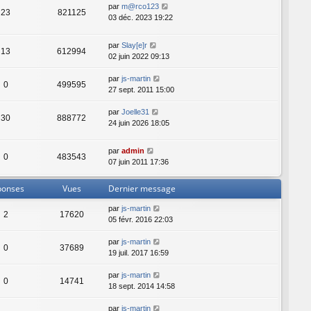
par
m@rco123
23
821125
03 déc. 2023 19:22
par
Slay[e]r
13
612994
02 juin 2022 09:13
par
js-martin
0
499595
27 sept. 2011 15:00
par
Joelle31
30
888772
24 juin 2026 18:05
par
admin
0
483543
07 juin 2011 17:36
ponses
Vues
Dernier message
par
js-martin
2
17620
05 févr. 2016 22:03
par
js-martin
0
37689
19 juil. 2017 16:59
par
js-martin
0
14741
18 sept. 2014 14:58
par
js-martin