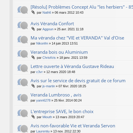
[Résolu] Problèmes Concept Alu "les herbiers" - 8
par
Nath6
»
06 mars 2012 10:43
Avis Véranda Confort
par
Aggoun
»
25 avr. 2021 11:18
Ma véranda chez "VIE et VERANDA" Val d'Oise
par
Nikonfm
»
14 juin 2013 13:51
Veranda bois ou Aluminium
par
ChrisKris
»
18 janv. 2021 13:59
Lettre ouverte à Véranda Gustave Rideau
par
c3vr
»
12 mars 2020 18:48
Avis sur le service de devis gratuit de ce forum
par
js-martin
»
07 févr. 2020 18:25
Veranda Lumbroso , avis
par
yann6278
»
25 févr. 2014 00:24
L'entreprise SAVE, le bon choix
par
Miouth
»
13 mars 2019 20:47
Avis non-favorable Vie et Veranda Servon
par
Laurentiu
»
13 nov. 2012 22:30