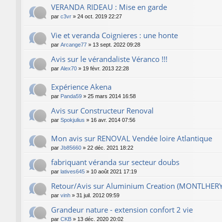
VERANDA RIDEAU : Mise en garde
par
c3vr
»
24 oct. 2019 22:27
Vie et veranda Coignieres : une honte
par
Arcange77
»
13 sept. 2022 09:28
Avis sur le vérandaliste Véranco !!!
par
Alex70
»
19 févr. 2013 22:28
Expérience Akena
par
Panda59
»
25 mars 2014 16:58
Avis sur Constructeur Renoval
par
Spokjulius
»
16 avr. 2014 07:56
Mon avis sur RENOVAL Vendée loire Atlantique
par
Jb85660
»
22 déc. 2021 18:22
fabriquant véranda sur secteur doubs
par
latives645
»
10 août 2021 17:19
Retour/Avis sur Aluminium Creation (MONTLHERY
par
vinh
»
31 juil. 2012 09:59
Grandeur nature - extension confort 2 vie
par
CKB
»
13 déc. 2020 20:02