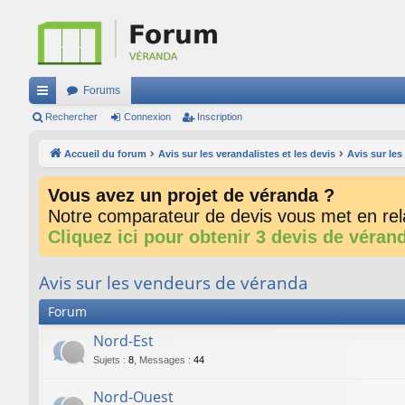
Forums
ac
Rechercher
Connexion
Inscription
co
Accueil du forum
Avis sur les verandalistes et les devis
Avis sur le
ur
Vous avez un projet de véranda ?
ci
Notre comparateur de devis vous met en rela
s
Cliquez ici pour obtenir 3 devis de véran
Avis sur les vendeurs de véranda
Forum
Nord-Est
Sujets
:
8
,
Messages
:
44
Nord-Ouest