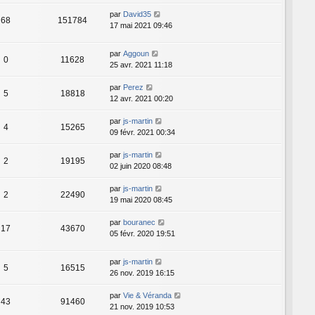
par
David35
68
151784
17 mai 2021 09:46
par
Aggoun
0
11628
25 avr. 2021 11:18
par
Perez
5
18818
12 avr. 2021 00:20
par
js-martin
4
15265
09 févr. 2021 00:34
par
js-martin
2
19195
02 juin 2020 08:48
par
js-martin
2
22490
19 mai 2020 08:45
par
bouranec
17
43670
05 févr. 2020 19:51
par
js-martin
5
16515
26 nov. 2019 16:15
par
Vie & Véranda
43
91460
21 nov. 2019 10:53