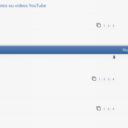
hotos ou videos YouTube
1
2
3
Ré
1
2
3
4
1
2
3