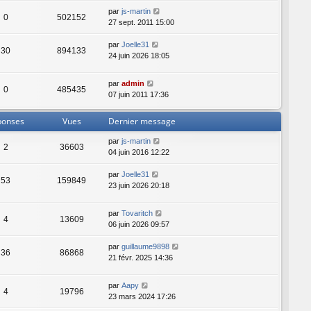
r
s
par
js-martin
0
502152
m
a
27 sept. 2011 15:00
e
g
s
e
par
Joelle31
30
894133
s
24 juin 2026 18:05
a
g
par
admin
e
0
485435
07 juin 2011 17:36
ponses
Vues
Dernier message
par
js-martin
2
36603
04 juin 2016 12:22
par
Joelle31
53
159849
23 juin 2026 20:18
par
Tovaritch
4
13609
06 juin 2026 09:57
par
guillaume9898
36
86868
21 févr. 2025 14:36
par
Aapy
4
19796
23 mars 2024 17:26