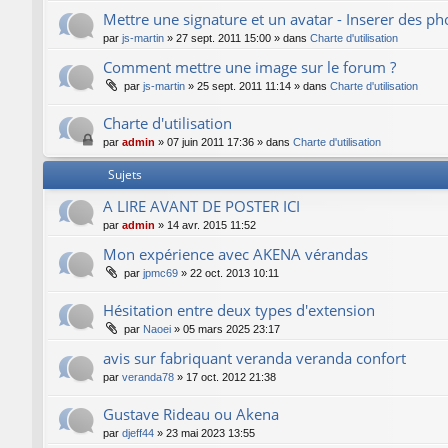
Mettre une signature et un avatar - Inserer des p
par
js-martin
»
27 sept. 2011 15:00
» dans
Charte d'utilisation
Comment mettre une image sur le forum ?
par
js-martin
»
25 sept. 2011 11:14
» dans
Charte d'utilisation
Charte d'utilisation
par
admin
»
07 juin 2011 17:36
» dans
Charte d'utilisation
Sujets
A LIRE AVANT DE POSTER ICI
par
admin
»
14 avr. 2015 11:52
Mon expérience avec AKENA vérandas
par
jpmc69
»
22 oct. 2013 10:11
Hésitation entre deux types d'extension
par
Naoei
»
05 mars 2025 23:17
avis sur fabriquant veranda veranda confort
par
veranda78
»
17 oct. 2012 21:38
Gustave Rideau ou Akena
par
djeff44
»
23 mai 2023 13:55