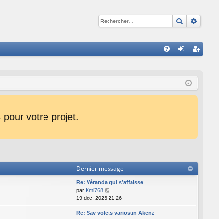
Recherche
Reche
R
FA
on
ns
Q
ne
cri
xi
pti
on
on
pour votre projet.
Dernier message
Re: Véranda qui s’affaisse
C
par
Kmi768
o
19 déc. 2023 21:26
n
Re: Sav volets variosun Akenz
s