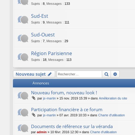
Sujets
:
8
,
Messages
:
133
Sud-Est
Sujets
:
9
,
Messages
:
111
Sud-Ouest
Sujets
:
7
,
Messages
:
29
Région Parisienne
Sujets
:
18
,
Messages
:
113
Rechercher
Recherc
Nouveau sujet
Annonces
Nouveau forum, nouveau look !
par
js-martin
»
15 nov. 2019 15:39
» dans
Amélioration du site
Participation financière à ce forum
par
js-martin
»
07 avr. 2019 10:33
» dans
Charte d'utilisation
Documents de référence sur la véranda
par
admin
»
10 févr. 2016 12:30
» dans
Charte d'utilisation