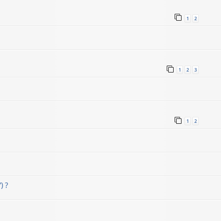
1
2
1
2
3
1
2
) ?