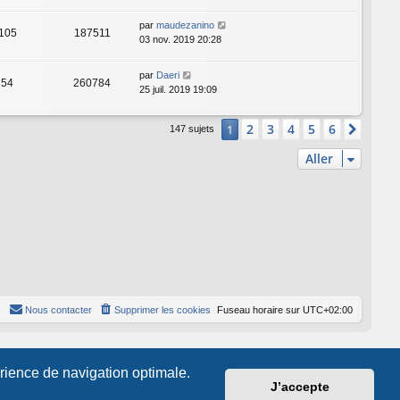
par
maudezanino
105
187511
03 nov. 2019 20:28
par
Daeri
54
260784
25 juil. 2019 19:09
2
3
4
5
6
1
Suiva
147 sujets
Aller
Nous contacter
Supprimer les cookies
Fuseau horaire sur
UTC+02:00
érience de navigation optimale.
J’accepte