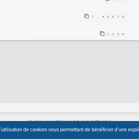
1
4
5
6
7
8
…
1
2
3
4
Développé par
phpBB
® Forum Software © phpBB Limited
Style par
Arty
&
halilesen
l’utilisation de cookies vous permettant de bénéficier d’une exp
Traduction française officielle
©
Qiaeru
Confidentialité
|
Conditions