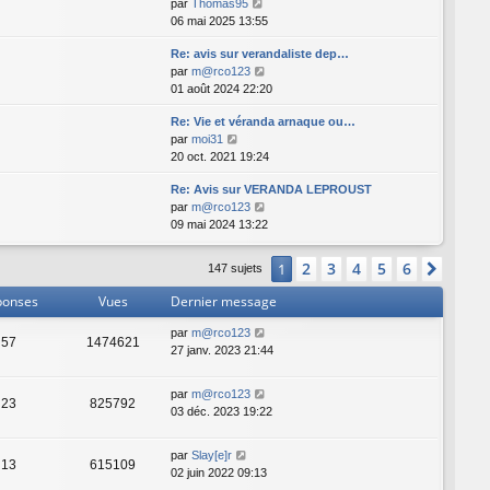
C
par
Thomas95
u
o
06 mai 2025 13:55
l
n
t
Re: avis sur verandaliste dep…
s
e
C
par
m@rco123
u
r
o
01 août 2024 22:20
l
l
n
t
e
Re: Vie et véranda arnaque ou…
s
e
d
C
par
moi31
u
r
e
o
20 oct. 2021 19:24
l
l
r
n
t
e
n
Re: Avis sur VERANDA LEPROUST
s
e
d
i
C
par
m@rco123
u
r
e
e
o
09 mai 2024 13:22
l
l
r
r
n
t
e
n
m
s
e
d
i
2
3
4
5
6
1
Suiva
e
147 sujets
u
r
e
e
s
l
l
r
ponses
Vues
Dernier message
r
s
t
e
n
m
a
e
d
par
m@rco123
i
e
g
57
1474621
r
e
27 janv. 2023 21:44
e
s
e
l
r
r
s
e
n
m
a
par
m@rco123
d
i
e
23
825792
g
03 déc. 2023 19:22
e
e
s
e
r
r
s
n
m
a
par
Slay[e]r
13
615109
i
e
g
02 juin 2022 09:13
e
s
e