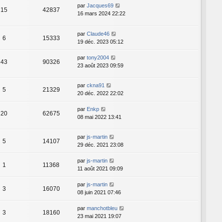
par
Jacques69
15
42837
16 mars 2024 22:22
par
Claude46
6
15333
19 déc. 2023 05:12
par
tony2004
43
90326
23 août 2023 09:59
par
ckna91
5
21329
20 déc. 2022 22:02
par
Enkp
20
62675
08 mai 2022 13:41
par
js-martin
5
14107
29 déc. 2021 23:08
par
js-martin
1
11368
11 août 2021 09:09
par
js-martin
3
16070
08 juin 2021 07:46
par
manchotbleu
3
18160
23 mai 2021 19:07