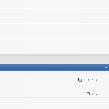
he avancée
Ré
1
2
3
4
1
2