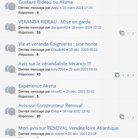
Gustave Rideau ou Akena
Dernier message par
Aapy
«
23 mars 2024 17:26
Réponses :
4
VERANDA RIDEAU : Mise en garde
Dernier message par
Jacques69
«
16 mars 2024 22:22
Réponses :
15
1
2
Vie et veranda Coignieres : une honte
Dernier message par
Claude46
«
19 déc. 2023 05:12
Réponses :
6
Avis sur le vérandaliste Véranco !!!
Dernier message par
tony2004
«
23 août 2023 09:59
Réponses :
43
1
2
3
Expérience Akena
Dernier message par
ckna91
«
20 déc. 2022 22:02
Réponses :
5
Avis sur Constructeur Renoval
Dernier message par
Enkp
«
08 mai 2022 13:41
Réponses :
20
1
2
Mon avis sur RENOVAL Vendée loire Atlantique
Dernier message par
js-martin
«
29 déc. 2021 23:08