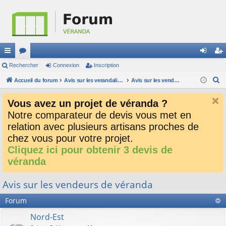
ac
Rechercher
or
Connexion
Inscription
on
ns
R
co
Accueil du forum
u
Avis sur les verandalistes et les devis
Avis sur les vendeurs de véranda
ne
cri
e
ur
m
xi
pti
Vous avez un projet de véranda ?
c
ci
s
on
on
Notre comparateur de devis vous met en
h
relation avec plusieurs artisans proches de
e
s
r
chez vous pour votre projet.
c
Cliquez ici pour obtenir 3 devis de
h
véranda
e
r
Avis sur les vendeurs de véranda
Forum
Nord-Est