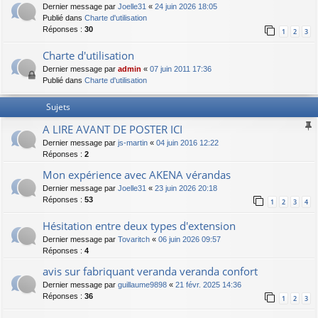
Dernier message par
Joelle31
«
24 juin 2026 18:05
Publié dans
Charte d'utilisation
Réponses :
30
1
2
3
Charte d'utilisation
Dernier message par
admin
«
07 juin 2011 17:36
Publié dans
Charte d'utilisation
Sujets
A LIRE AVANT DE POSTER ICI
Dernier message par
js-martin
«
04 juin 2016 12:22
Réponses :
2
Mon expérience avec AKENA vérandas
Dernier message par
Joelle31
«
23 juin 2026 20:18
Réponses :
53
1
2
3
4
Hésitation entre deux types d'extension
Dernier message par
Tovaritch
«
06 juin 2026 09:57
Réponses :
4
avis sur fabriquant veranda veranda confort
Dernier message par
guillaume9898
«
21 févr. 2025 14:36
Réponses :
36
1
2
3