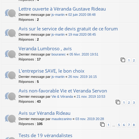
Lettre ouverte à Véranda Gustave Rideau
Dernier message par
js-martin
«
02 juin 2020 08:48
Réponses :
2
Avis sur le service de devis gratuit de ce forum
Dernier message par
js-martin
«
19 mai 2020 08:45
Réponses :
2
Veranda Lumbroso , avis
Dernier message par
bouranec
«
05 févr. 2020 19:51
Réponses :
17
1
2
L'entreprise SAVE, le bon choix
Dernier message par
js-martin
«
26 nov. 2019 16:15
Réponses :
5
Avis non-favorable Vie et Veranda Servon
Dernier message par
Vie & Véranda
«
21 nov. 2019 10:53
Réponses :
43
1
2
3
Avis sur Véranda Rideau
Dernier message par
maudezanino
«
03 nov. 2019 20:28
Réponses :
105
1
5
6
7
8
…
Tests de 19 vérandalistes