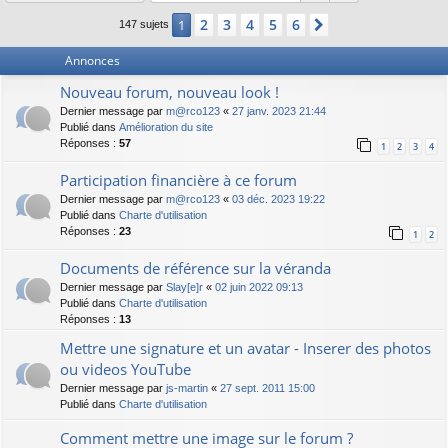
2
3
4
5
6
1
Suivant
147 sujets
Annonces
Nouveau forum, nouveau look !
Dernier message par
m@rco123
«
27 janv. 2023 21:44
Publié dans
Amélioration du site
Réponses :
57
1
2
3
4
Participation financière à ce forum
Dernier message par
m@rco123
«
03 déc. 2023 19:22
Publié dans
Charte d'utilisation
Réponses :
23
1
2
Documents de référence sur la véranda
Dernier message par
Slay[e]r
«
02 juin 2022 09:13
Publié dans
Charte d'utilisation
Réponses :
13
Mettre une signature et un avatar - Inserer des photos
ou videos YouTube
Dernier message par
js-martin
«
27 sept. 2011 15:00
Publié dans
Charte d'utilisation
Comment mettre une image sur le forum ?