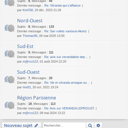
Sujets
:
8
,
Messages
:
44
Dernier message :
Re: Véranda qui s’affaisse
par
Kmi768
, 19 déc. 2023 21:26
Nord-Ouest
Sujets
:
8
,
Messages
:
133
Dernier message :
Re: Sav volets variosun Akenz
par
Thomas95
, 06 mai 2025 13:55
Sud-Est
Sujets
:
9
,
Messages
:
111
Dernier message :
Re: avis sur verandaliste dep…
par
m@rco123
, 01 août 2024 22:20
Sud-Ouest
Sujets
:
7
,
Messages
:
29
Dernier message :
Re: Vie et véranda arnaque ou…
par
moi31
, 20 oct. 2021 19:24
Région Parisienne
Sujets
:
18
,
Messages
:
113
Dernier message :
Re: Avis sur VERANDA LEPROUST
par
m@rco123
, 09 mai 2024 13:22
Rechercher
Recherche av
Nouveau sujet