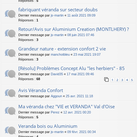
Réponses :
5
fabriquant véranda sur secteur doubs
Dernier message par
js-martin
«
11 août 2021 09:09
Réponses :
1
Retour/Avis sur Aluminium Creation (MONTLHERY) ?
Dernier message par
js-martin
«
08 juin 2021 07:46
Réponses :
3
Grandeur nature - extension confort 2 vie
Dernier message par
manchotbleu
«
23 mai 2021 19:07
Réponses :
3
[Résolu] Problèmes Concept Alu "les herbiers" - 85
Dernier message par
David35
«
17 mai 2021 09:46
Réponses :
68
1
2
3
4
5
Avis Véranda Confort
Dernier message par
Aggoun
«
25 avr. 2021 11:18
Ma véranda chez "VIE et VERANDA" Val d'Oise
Dernier message par
Perez
«
12 avr. 2021 00:20
Réponses :
5
Veranda bois ou Aluminium
Dernier message par
js-martin
«
09 févr. 2021 00:34
Réponses :
4