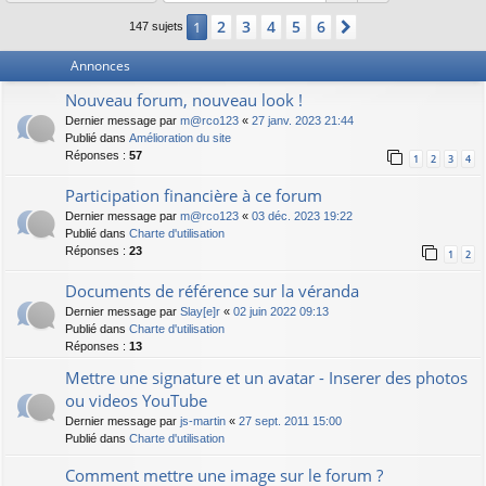
2
3
4
5
6
1
Suivant
147 sujets
Annonces
Nouveau forum, nouveau look !
Dernier message par
m@rco123
«
27 janv. 2023 21:44
Publié dans
Amélioration du site
Réponses :
57
1
2
3
4
Participation financière à ce forum
Dernier message par
m@rco123
«
03 déc. 2023 19:22
Publié dans
Charte d'utilisation
Réponses :
23
1
2
Documents de référence sur la véranda
Dernier message par
Slay[e]r
«
02 juin 2022 09:13
Publié dans
Charte d'utilisation
Réponses :
13
Mettre une signature et un avatar - Inserer des photos
ou videos YouTube
Dernier message par
js-martin
«
27 sept. 2011 15:00
Publié dans
Charte d'utilisation
Comment mettre une image sur le forum ?