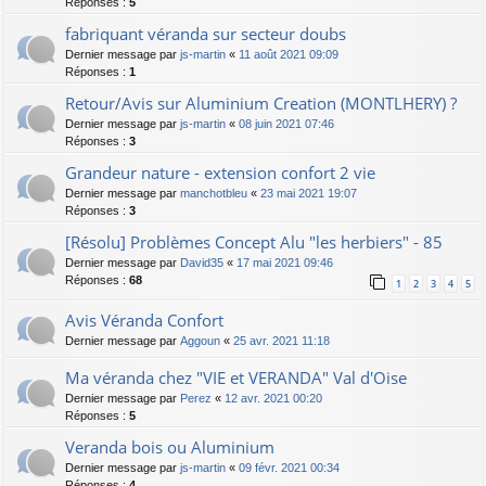
Réponses :
5
fabriquant véranda sur secteur doubs
Dernier message par
js-martin
«
11 août 2021 09:09
Réponses :
1
Retour/Avis sur Aluminium Creation (MONTLHERY) ?
Dernier message par
js-martin
«
08 juin 2021 07:46
Réponses :
3
Grandeur nature - extension confort 2 vie
Dernier message par
manchotbleu
«
23 mai 2021 19:07
Réponses :
3
[Résolu] Problèmes Concept Alu "les herbiers" - 85
Dernier message par
David35
«
17 mai 2021 09:46
Réponses :
68
1
2
3
4
5
Avis Véranda Confort
Dernier message par
Aggoun
«
25 avr. 2021 11:18
Ma véranda chez "VIE et VERANDA" Val d'Oise
Dernier message par
Perez
«
12 avr. 2021 00:20
Réponses :
5
Veranda bois ou Aluminium
Dernier message par
js-martin
«
09 févr. 2021 00:34
Réponses :
4