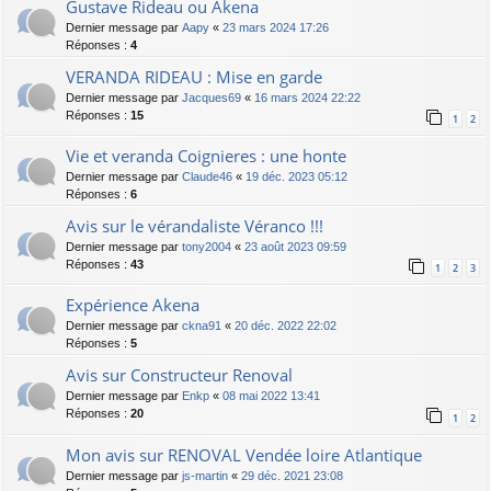
Gustave Rideau ou Akena
Dernier message par
Aapy
«
23 mars 2024 17:26
Réponses :
4
VERANDA RIDEAU : Mise en garde
Dernier message par
Jacques69
«
16 mars 2024 22:22
Réponses :
15
1
2
Vie et veranda Coignieres : une honte
Dernier message par
Claude46
«
19 déc. 2023 05:12
Réponses :
6
Avis sur le vérandaliste Véranco !!!
Dernier message par
tony2004
«
23 août 2023 09:59
Réponses :
43
1
2
3
Expérience Akena
Dernier message par
ckna91
«
20 déc. 2022 22:02
Réponses :
5
Avis sur Constructeur Renoval
Dernier message par
Enkp
«
08 mai 2022 13:41
Réponses :
20
1
2
Mon avis sur RENOVAL Vendée loire Atlantique
Dernier message par
js-martin
«
29 déc. 2021 23:08