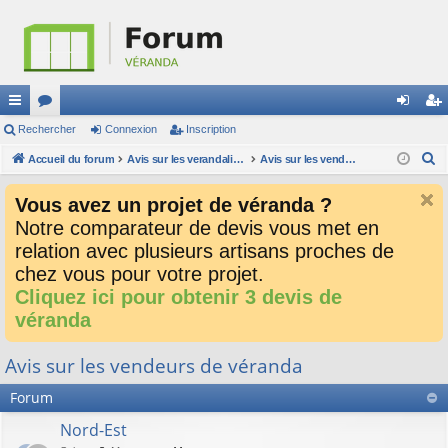
ac
Rechercher
or
Connexion
Inscription
on
ns
R
co
Accueil du forum
u
Avis sur les verandalistes et les devis
Avis sur les vendeurs de véranda
ne
cri
e
ur
m
xi
pti
Vous avez un projet de véranda ?
c
ci
s
on
on
Notre comparateur de devis vous met en
h
relation avec plusieurs artisans proches de
e
s
r
chez vous pour votre projet.
c
Cliquez ici pour obtenir 3 devis de
h
véranda
e
r
Avis sur les vendeurs de véranda
Forum
Nord-Est