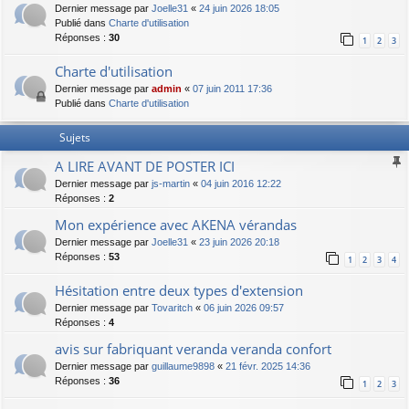
Dernier message par
Joelle31
«
24 juin 2026 18:05
Publié dans
Charte d'utilisation
Réponses :
30
1
2
3
Charte d'utilisation
Dernier message par
admin
«
07 juin 2011 17:36
Publié dans
Charte d'utilisation
Sujets
A LIRE AVANT DE POSTER ICI
Dernier message par
js-martin
«
04 juin 2016 12:22
Réponses :
2
Mon expérience avec AKENA vérandas
Dernier message par
Joelle31
«
23 juin 2026 20:18
Réponses :
53
1
2
3
4
Hésitation entre deux types d'extension
Dernier message par
Tovaritch
«
06 juin 2026 09:57
Réponses :
4
avis sur fabriquant veranda veranda confort
Dernier message par
guillaume9898
«
21 févr. 2025 14:36
Réponses :
36
1
2
3