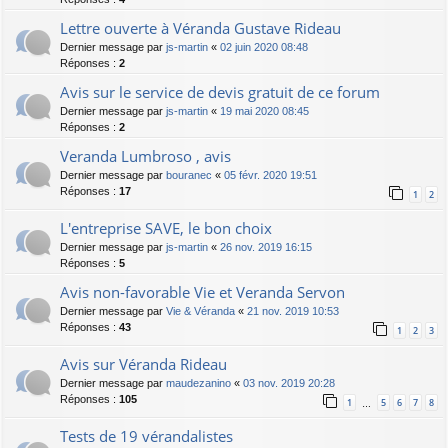
Lettre ouverte à Véranda Gustave Rideau
Dernier message par
js-martin
«
02 juin 2020 08:48
Réponses :
2
Avis sur le service de devis gratuit de ce forum
Dernier message par
js-martin
«
19 mai 2020 08:45
Réponses :
2
Veranda Lumbroso , avis
Dernier message par
bouranec
«
05 févr. 2020 19:51
Réponses :
17
1
2
L'entreprise SAVE, le bon choix
Dernier message par
js-martin
«
26 nov. 2019 16:15
Réponses :
5
Avis non-favorable Vie et Veranda Servon
Dernier message par
Vie & Véranda
«
21 nov. 2019 10:53
Réponses :
43
1
2
3
Avis sur Véranda Rideau
Dernier message par
maudezanino
«
03 nov. 2019 20:28
Réponses :
105
1
5
6
7
8
…
Tests de 19 vérandalistes