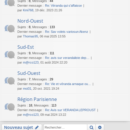
Sujets
:
8
,
Messages
:
44
Dernier message :
Re: Véranda qui s’affaisse
par
Kmi768
, 19 déc. 2023 21:26
Nord-Ouest
Sujets
:
8
,
Messages
:
133
Dernier message :
Re: Sav volets variosun Akenz
par
Thomas95
, 06 mai 2025 13:55
Sud-Est
Sujets
:
9
,
Messages
:
111
Dernier message :
Re: avis sur verandaliste dep…
par
m@rco123
, 01 août 2024 22:20
Sud-Ouest
Sujets
:
7
,
Messages
:
29
Dernier message :
Re: Vie et véranda arnaque ou…
par
moi31
, 20 oct. 2021 19:24
Région Parisienne
Sujets
:
18
,
Messages
:
113
Dernier message :
Re: Avis sur VERANDA LEPROUST
par
m@rco123
, 09 mai 2024 13:22
Rechercher
Recherche av
Nouveau sujet