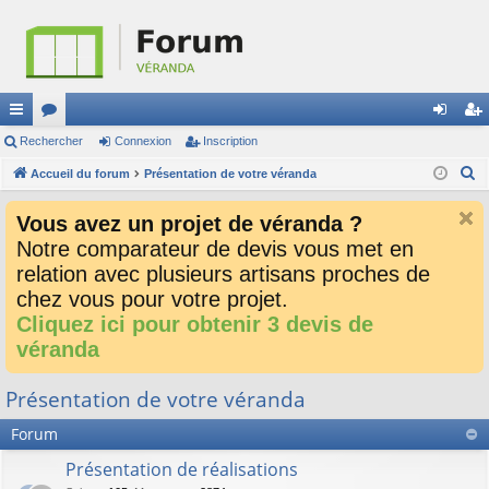
ac
Rechercher
or
Connexion
Inscription
on
ns
R
co
Accueil du forum
u
Présentation de votre véranda
ne
cri
e
ur
m
xi
pti
Vous avez un projet de véranda ?
c
ci
s
on
on
Notre comparateur de devis vous met en
h
relation avec plusieurs artisans proches de
e
s
r
chez vous pour votre projet.
c
Cliquez ici pour obtenir 3 devis de
h
véranda
e
r
Présentation de votre véranda
Forum
Présentation de réalisations