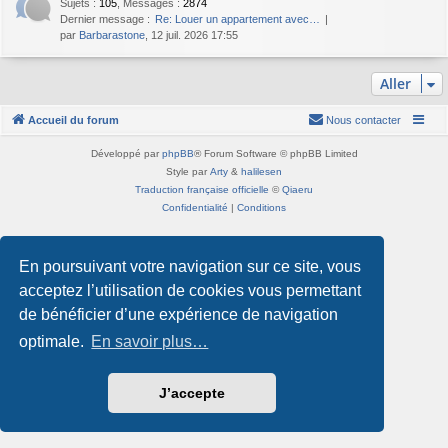
Sujets
:
105
,
Messages
:
2874
Dernier message :
Re: Louer un appartement avec…
par
Barbarastone
, 12 juil. 2026 17:55
Aller
Accueil du forum
Nous contacter
Développé par
phpBB
® Forum Software © phpBB Limited
Style par
Arty
&
halilesen
Traduction française officielle
©
Qiaeru
Confidentialité
|
Conditions
En poursuivant votre navigation sur ce site, vous
acceptez l’utilisation de cookies vous permettant
de bénéficier d’une expérience de navigation
optimale.
En savoir plus…
J’accepte