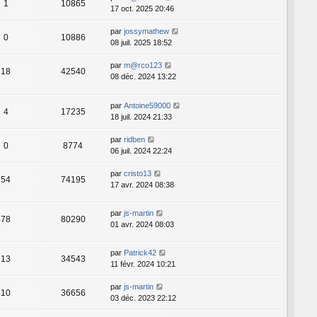
1
10865
17 oct. 2025 20:46
par
jossymathew
0
10886
08 juil. 2025 18:52
par
m@rco123
18
42540
08 déc. 2024 13:22
par
Antoine59000
4
17235
18 juil. 2024 21:33
par
ridben
0
8774
06 juil. 2024 22:24
par
cristo13
54
74195
17 avr. 2024 08:38
par
js-martin
78
80290
01 avr. 2024 08:03
par
Patrick42
13
34543
11 févr. 2024 10:21
par
js-martin
10
36656
03 déc. 2023 22:12