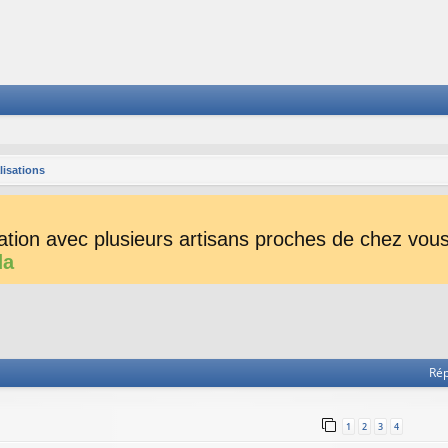
lisations
tion avec plusieurs artisans proches de chez vous 
da
he avancée
Ré
1
2
3
4