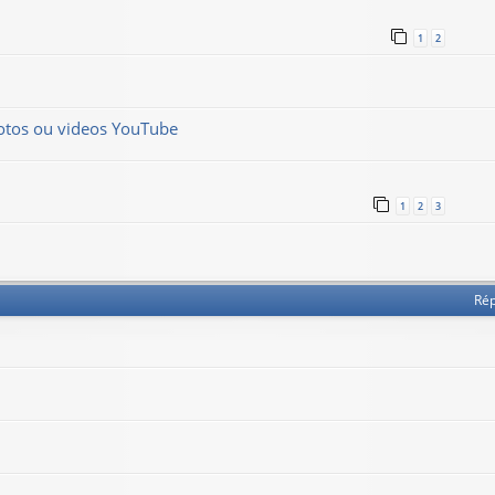
1
2
hotos ou videos YouTube
1
2
3
Ré