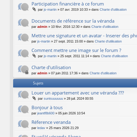
Participation financière à ce forum
par
js-martin
»
07 avr. 2019 10:33
» dans
Charte d'utilisation
Documents de référence sur la véranda
par
admin
»
10 févr. 2016 12:30
» dans
Charte d'utilisation
Mettre une signature et un avatar - Inserer des p
par
js-martin
»
27 sept. 2011 15:00
» dans
Charte d'utilisation
Comment mettre une image sur le forum ?
par
js-martin
»
25 sept. 2011 11:14
» dans
Charte d'utilisation
Charte d'utilisation
par
admin
»
07 juin 2011 17:36
» dans
Charte d'utilisation
Sujets
Louer un appartement avec une véranda ???
par
suntsuuuuuu
»
28 juil. 2024 00:55
Bonjour à tous
par
jeantf8b600
»
05 juin 2026 10:54
Réference veranda
par
ledav
»
25 mars 2026 21:29
Et voilà! véranda Akena