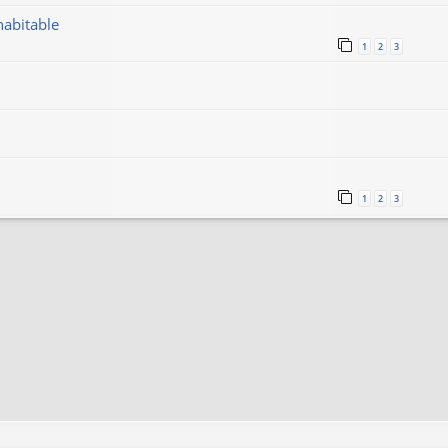
habitable
1
2
3
1
2
3