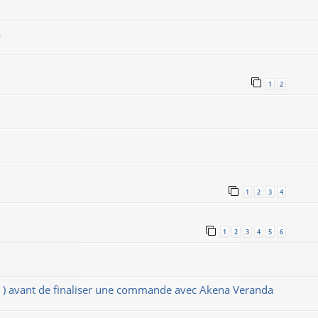
a
1
2
1
2
3
4
1
2
3
4
5
6
s ) avant de finaliser une commande avec Akena Veranda