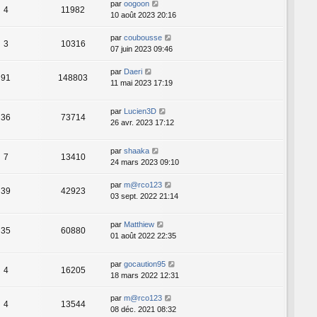
par
oogoon
4
11982
10 août 2023 20:16
par
coubousse
3
10316
07 juin 2023 09:46
par
Daeri
91
148803
11 mai 2023 17:19
par
Lucien3D
36
73714
26 avr. 2023 17:12
par
shaaka
7
13410
24 mars 2023 09:10
par
m@rco123
39
42923
03 sept. 2022 21:14
par
Matthiew
35
60880
01 août 2022 22:35
par
gocaution95
4
16205
18 mars 2022 12:31
par
m@rco123
4
13544
08 déc. 2021 08:32