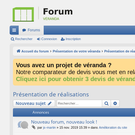
Forums
ac
Rechercher
Connexion
Inscription
co
Accueil du forum
Présentation de votre véranda
Présentation de réa
ur
Vous avez un projet de véranda ?
ci
Notre comparateur de devis vous met en rela
s
Cliquez ici pour obtenir 3 devis de véran
Présentation de réalisations
Rechercher
Recherc
Nouveau sujet
Annonces
Nouveau forum, nouveau look !
par
js-martin
»
15 nov. 2019 15:39
» dans
Amélioration du site