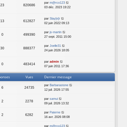
par
m@rco123
23
820686
03 déc. 2023 19:22
par
Slay[e]r
13
612827
02 juin 2022 09:13
par
js-martin
0
499390
27 sept. 2011 15:00
par
Joelle31
30
888377
24 juin 2026 18:05
par
admin
0
483414
07 juin 2011 17:36
ponses
Vues
Dernier message
par
Barbarastone
6
24735
12 juil. 2026 17:55
par
samui
2
2278
09 juil. 2026 13:32
par
Paterne
2
6282
16 avr. 2026 08:08
par
m@rco123