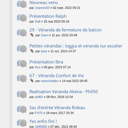
Nouveau venu
par
Jeannot33
»
02 sept. 2022 09:21
Présentation Ralph
par
Ralf
»
25 mai 2023 09:18
29 - Véranda de fermeture de balcon
par
Daeri
»
11 avr. 2016 20:48
Petites vérandas : loggia et véranda sur escalier
par
lyiae
»
11 oct. 2014 14:37
Présentation Ibra
par
Ibra
»
09 janv. 2023 07:14
67 - Véranda Confort de Vie
par
manchotbleu
»
14 mai 2022 09:45
Realisation Veranda Akena - Phil50
par
phil50
»
08 févr. 2018 10:34
Sas d'entrée Véranda Rideau
par
FH75
»
18 mars 2017 20:34
Yes enfin fini !
par
Jb85660
»
07 déc. 2021 08:40