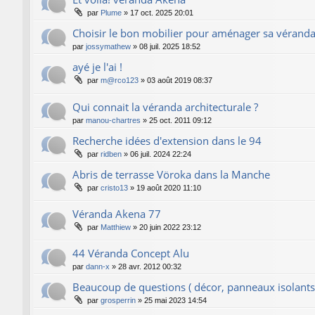
par
Plume
»
17 oct. 2025 20:01
Choisir le bon mobilier pour aménager sa vérand
par
jossymathew
»
08 juil. 2025 18:52
ayé je l'ai !
par
m@rco123
»
03 août 2019 08:37
Qui connait la véranda architecturale ?
par
manou-chartres
»
25 oct. 2011 09:12
Recherche idées d'extension dans le 94
par
ridben
»
06 juil. 2024 22:24
Abris de terrasse Vöroka dans la Manche
par
cristo13
»
19 août 2020 11:10
Véranda Akena 77
par
Matthiew
»
20 juin 2022 23:12
44 Véranda Concept Alu
par
dann-x
»
28 avr. 2012 00:32
Beaucoup de questions ( décor, panneaux isolant
par
grosperrin
»
25 mai 2023 14:54