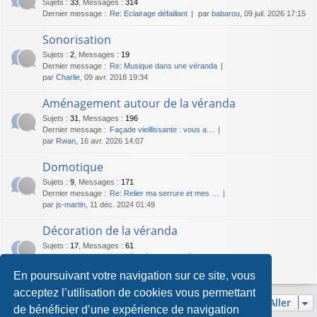
Sujets
:
33
,
Messages
:
314
Dernier message :
Re: Eclairage défaillant
par
babarou
, 09 juil. 2026 17:15
Sonorisation
Sujets
:
2
,
Messages
:
19
Dernier message :
Re: Musique dans une véranda
par
Charlie
, 09 avr. 2018 19:34
Aménagement autour de la véranda
Sujets
:
31
,
Messages
:
196
Dernier message :
Façade vieillissante : vous a…
par
Rwan
, 16 avr. 2026 14:07
Domotique
Sujets
:
9
,
Messages
:
171
Dernier message :
Re: Relier ma serrure et mes …
par
js-martin
, 11 déc. 2024 01:49
Décoration de la véranda
Sujets
:
17
,
Messages
:
61
Dernier message :
Re: Réaménager ma véranda
par
Kimm
, 09 juil. 2026 17:07
En poursuivant votre navigation sur ce site, vous
acceptez l’utilisation de cookies vous permettant
Aller
de bénéficier d’une expérience de navigation