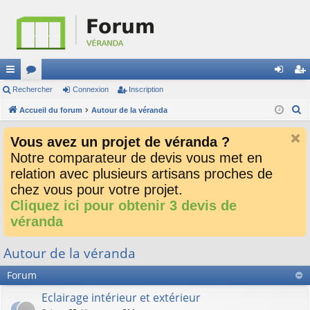
ac
Rechercher
or
Connexion
Inscription
on
ns
R
co
Accueil du forum
u
Autour de la véranda
ne
cri
e
ur
m
xi
pti
Vous avez un projet de véranda ?
c
ci
s
on
on
Notre comparateur de devis vous met en
h
relation avec plusieurs artisans proches de
e
s
r
chez vous pour votre projet.
c
Cliquez ici pour obtenir 3 devis de
h
véranda
e
r
Autour de la véranda
Forum
Eclairage intérieur et extérieur