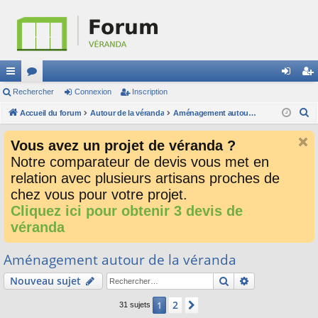
ac
Rechercher
or
Connexion
Inscription
on
ns
R
co
Accueil du forum
u
Autour de la véranda
Aménagement autour de la véranda
ne
cri
e
ur
m
xi
pti
Vous avez un projet de véranda ?
c
ci
s
on
on
Notre comparateur de devis vous met en
h
relation avec plusieurs artisans proches de
e
s
r
chez vous pour votre projet.
c
Cliquez ici pour obtenir 3 devis de
h
véranda
e
r
Aménagement autour de la véranda
Rechercher
Recherche av
Nouveau sujet
2
1
Suivant
31 sujets