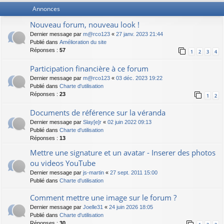
Annonces
Nouveau forum, nouveau look !
Dernier message par
m@rco123
«
27 janv. 2023 21:44
Publié dans
Amélioration du site
Réponses :
57
1
2
3
4
Participation financière à ce forum
Dernier message par
m@rco123
«
03 déc. 2023 19:22
Publié dans
Charte d'utilisation
Réponses :
23
1
2
Documents de référence sur la véranda
Dernier message par
Slay[e]r
«
02 juin 2022 09:13
Publié dans
Charte d'utilisation
Réponses :
13
Mettre une signature et un avatar - Inserer des photos
ou videos YouTube
Dernier message par
js-martin
«
27 sept. 2011 15:00
Publié dans
Charte d'utilisation
Comment mettre une image sur le forum ?
Dernier message par
Joelle31
«
24 juin 2026 18:05
Publié dans
Charte d'utilisation
Réponses :
30