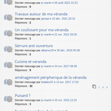
Dernier message par
js-martin
«
06 août 2022 22:23
Réponses :
9
Travaux autour de ma véranda
Dernier message par
genepi
«
15 déc. 2021 20:15
Réponses :
2
Un coulissant pour ma véranda
Dernier message par
js-martin
«
21 avr. 2021 09:26
Réponses :
1
Sérrure anti ouverture
Dernier message par
albatros29
«
30 déc. 2019 00:38
Réponses :
2
Cuisine et veranda
Dernier message par
js-martin
«
24 oct. 2017 08:48
Réponses :
9
aménagement péripherique de la véranda
Dernier message par
fedaliou37
«
13 avr. 2017 17:02
Réponses :
32
1
2
3
Puisard ?
Dernier message par
js-martin
«
25 oct. 2015 12:22
Réponses :
3