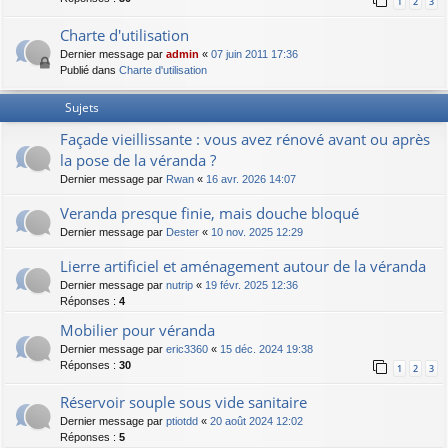
1
2
3
Charte d'utilisation
Dernier message par
admin
«
07 juin 2011 17:36
Publié dans
Charte d'utilisation
Sujets
Façade vieillissante : vous avez rénové avant ou après
la pose de la véranda ?
Dernier message par
Rwan
«
16 avr. 2026 14:07
Veranda presque finie, mais douche bloqué
Dernier message par
Dester
«
10 nov. 2025 12:29
Lierre artificiel et aménagement autour de la véranda
Dernier message par
nutrip
«
19 févr. 2025 12:36
Réponses :
4
Mobilier pour véranda
Dernier message par
eric3360
«
15 déc. 2024 19:38
Réponses :
30
1
2
3
Réservoir souple sous vide sanitaire
Dernier message par
ptiotdd
«
20 août 2024 12:02
Réponses :
5