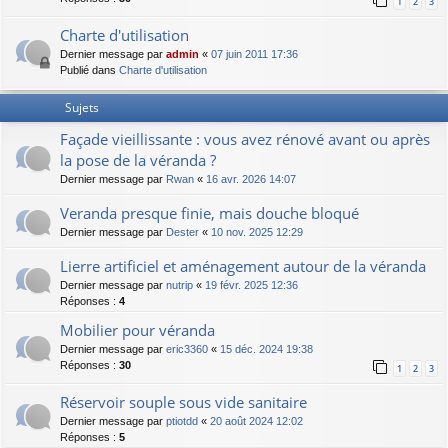
1
2
3
Charte d'utilisation
Dernier message par
admin
«
07 juin 2011 17:36
Publié dans
Charte d'utilisation
Sujets
Façade vieillissante : vous avez rénové avant ou après
la pose de la véranda ?
Dernier message par
Rwan
«
16 avr. 2026 14:07
Veranda presque finie, mais douche bloqué
Dernier message par
Dester
«
10 nov. 2025 12:29
Lierre artificiel et aménagement autour de la véranda
Dernier message par
nutrip
«
19 févr. 2025 12:36
Réponses :
4
Mobilier pour véranda
Dernier message par
eric3360
«
15 déc. 2024 19:38
Réponses :
30
1
2
3
Réservoir souple sous vide sanitaire
Dernier message par
ptiotdd
«
20 août 2024 12:02
Réponses :
5