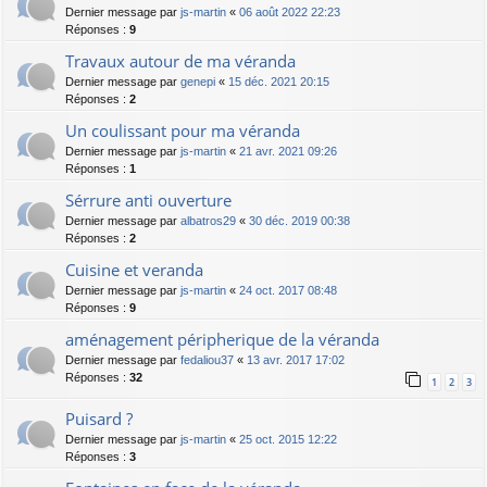
Dernier message par
js-martin
«
06 août 2022 22:23
Réponses :
9
Travaux autour de ma véranda
Dernier message par
genepi
«
15 déc. 2021 20:15
Réponses :
2
Un coulissant pour ma véranda
Dernier message par
js-martin
«
21 avr. 2021 09:26
Réponses :
1
Sérrure anti ouverture
Dernier message par
albatros29
«
30 déc. 2019 00:38
Réponses :
2
Cuisine et veranda
Dernier message par
js-martin
«
24 oct. 2017 08:48
Réponses :
9
aménagement péripherique de la véranda
Dernier message par
fedaliou37
«
13 avr. 2017 17:02
Réponses :
32
1
2
3
Puisard ?
Dernier message par
js-martin
«
25 oct. 2015 12:22
Réponses :
3