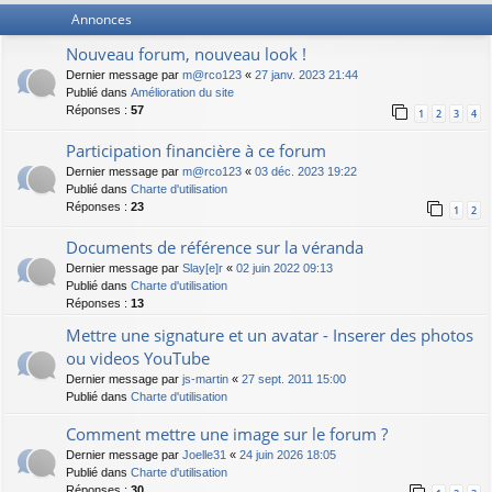
Annonces
Nouveau forum, nouveau look !
Dernier message par
m@rco123
«
27 janv. 2023 21:44
Publié dans
Amélioration du site
Réponses :
57
1
2
3
4
Participation financière à ce forum
Dernier message par
m@rco123
«
03 déc. 2023 19:22
Publié dans
Charte d'utilisation
Réponses :
23
1
2
Documents de référence sur la véranda
Dernier message par
Slay[e]r
«
02 juin 2022 09:13
Publié dans
Charte d'utilisation
Réponses :
13
Mettre une signature et un avatar - Inserer des photos
ou videos YouTube
Dernier message par
js-martin
«
27 sept. 2011 15:00
Publié dans
Charte d'utilisation
Comment mettre une image sur le forum ?
Dernier message par
Joelle31
«
24 juin 2026 18:05
Publié dans
Charte d'utilisation
Réponses :
30