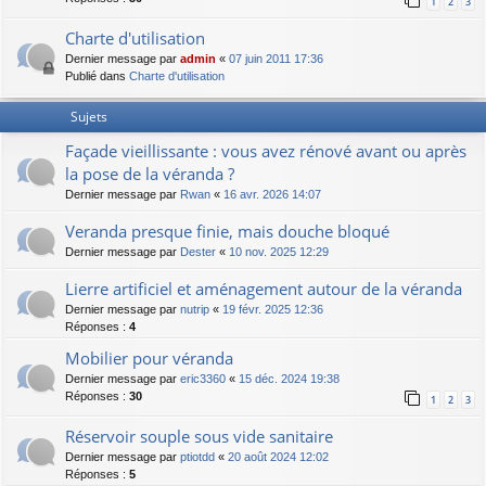
1
2
3
Charte d'utilisation
Dernier message par
admin
«
07 juin 2011 17:36
Publié dans
Charte d'utilisation
Sujets
Façade vieillissante : vous avez rénové avant ou après
la pose de la véranda ?
Dernier message par
Rwan
«
16 avr. 2026 14:07
Veranda presque finie, mais douche bloqué
Dernier message par
Dester
«
10 nov. 2025 12:29
Lierre artificiel et aménagement autour de la véranda
Dernier message par
nutrip
«
19 févr. 2025 12:36
Réponses :
4
Mobilier pour véranda
Dernier message par
eric3360
«
15 déc. 2024 19:38
Réponses :
30
1
2
3
Réservoir souple sous vide sanitaire
Dernier message par
ptiotdd
«
20 août 2024 12:02
Réponses :
5