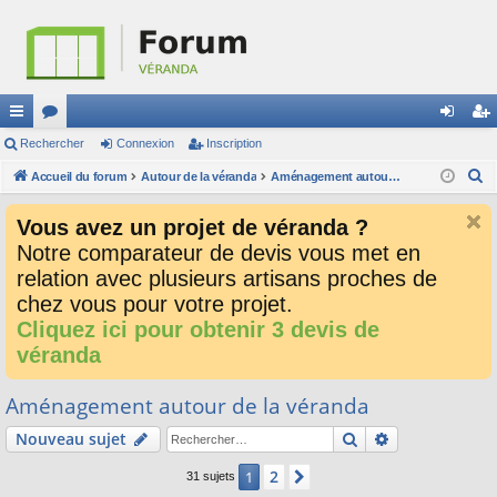
ac
Rechercher
or
Connexion
Inscription
on
ns
R
co
Accueil du forum
u
Autour de la véranda
Aménagement autour de la véranda
ne
cri
e
ur
m
xi
pti
Vous avez un projet de véranda ?
c
ci
s
on
on
Notre comparateur de devis vous met en
h
relation avec plusieurs artisans proches de
e
s
r
chez vous pour votre projet.
c
Cliquez ici pour obtenir 3 devis de
h
véranda
e
r
Aménagement autour de la véranda
Rechercher
Recherche av
Nouveau sujet
2
1
Suivant
31 sujets