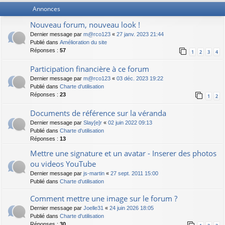
Annonces
Nouveau forum, nouveau look !
Dernier message par
m@rco123
«
27 janv. 2023 21:44
Publié dans
Amélioration du site
Réponses :
57
1
2
3
4
Participation financière à ce forum
Dernier message par
m@rco123
«
03 déc. 2023 19:22
Publié dans
Charte d'utilisation
Réponses :
23
1
2
Documents de référence sur la véranda
Dernier message par
Slay[e]r
«
02 juin 2022 09:13
Publié dans
Charte d'utilisation
Réponses :
13
Mettre une signature et un avatar - Inserer des photos
ou videos YouTube
Dernier message par
js-martin
«
27 sept. 2011 15:00
Publié dans
Charte d'utilisation
Comment mettre une image sur le forum ?
Dernier message par
Joelle31
«
24 juin 2026 18:05
Publié dans
Charte d'utilisation
Réponses :
30