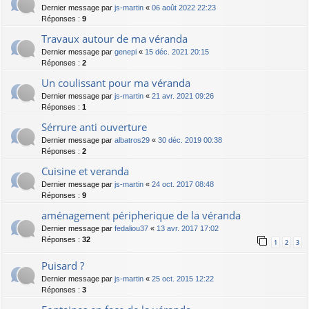
Dernier message par
js-martin
«
06 août 2022 22:23
Réponses :
9
Travaux autour de ma véranda
Dernier message par
genepi
«
15 déc. 2021 20:15
Réponses :
2
Un coulissant pour ma véranda
Dernier message par
js-martin
«
21 avr. 2021 09:26
Réponses :
1
Sérrure anti ouverture
Dernier message par
albatros29
«
30 déc. 2019 00:38
Réponses :
2
Cuisine et veranda
Dernier message par
js-martin
«
24 oct. 2017 08:48
Réponses :
9
aménagement péripherique de la véranda
Dernier message par
fedaliou37
«
13 avr. 2017 17:02
Réponses :
32
1
2
3
Puisard ?
Dernier message par
js-martin
«
25 oct. 2015 12:22
Réponses :
3