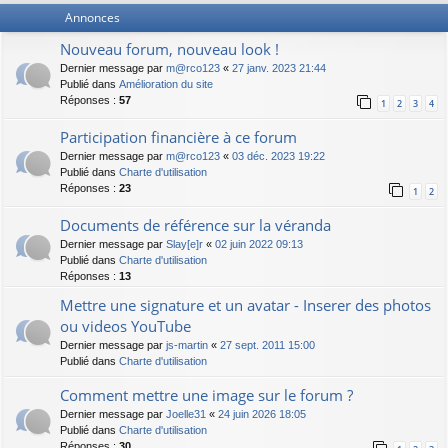
Annonces
Nouveau forum, nouveau look !
Dernier message par
m@rco123
«
27 janv. 2023 21:44
Publié dans
Amélioration du site
Réponses :
57
1
2
3
4
Participation financière à ce forum
Dernier message par
m@rco123
«
03 déc. 2023 19:22
Publié dans
Charte d'utilisation
Réponses :
23
1
2
Documents de référence sur la véranda
Dernier message par
Slay[e]r
«
02 juin 2022 09:13
Publié dans
Charte d'utilisation
Réponses :
13
Mettre une signature et un avatar - Inserer des photos
ou videos YouTube
Dernier message par
js-martin
«
27 sept. 2011 15:00
Publié dans
Charte d'utilisation
Comment mettre une image sur le forum ?
Dernier message par
Joelle31
«
24 juin 2026 18:05
Publié dans
Charte d'utilisation
Réponses :
30