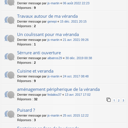
Dernier message par
js-martin
«
06 août 2022 22:23
Réponses :
9
Travaux autour de ma véranda
Dernier message par
genepi
«
15 déc. 2021 20:15
Réponses :
2
Un coulissant pour ma véranda
Dernier message par
js-martin
«
21 avr. 2021 09:26
Réponses :
1
Sérrure anti ouverture
Dernier message par
albatros29
«
30 déc. 2019 00:38
Réponses :
2
Cuisine et veranda
Dernier message par
js-martin
«
24 oct. 2017 08:48
Réponses :
9
aménagement péripherique de la véranda
Dernier message par
fedaliou37
«
13 avr. 2017 17:02
Réponses :
32
1
2
3
Puisard ?
Dernier message par
js-martin
«
25 oct. 2015 12:22
Réponses :
3