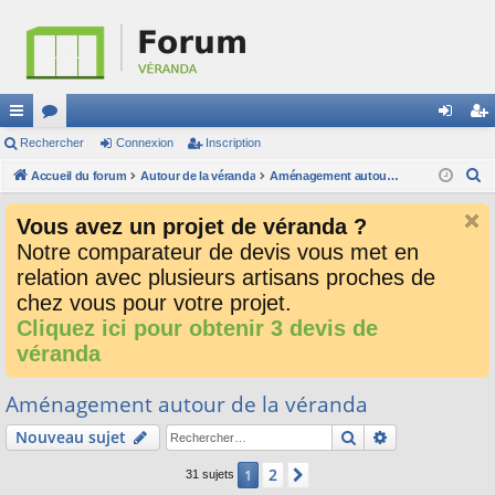
ac
Rechercher
or
Connexion
Inscription
on
ns
R
co
Accueil du forum
u
Autour de la véranda
Aménagement autour de la véranda
ne
cri
e
ur
m
xi
pti
Vous avez un projet de véranda ?
c
ci
s
on
on
Notre comparateur de devis vous met en
h
relation avec plusieurs artisans proches de
e
s
r
chez vous pour votre projet.
c
Cliquez ici pour obtenir 3 devis de
h
véranda
e
r
Aménagement autour de la véranda
Rechercher
Recherche av
Nouveau sujet
2
1
Suivant
31 sujets