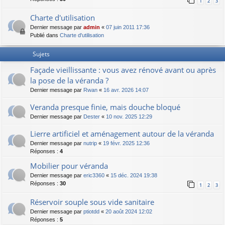
1
2
3
Charte d'utilisation
Dernier message par
admin
«
07 juin 2011 17:36
Publié dans
Charte d'utilisation
Sujets
Façade vieillissante : vous avez rénové avant ou après
la pose de la véranda ?
Dernier message par
Rwan
«
16 avr. 2026 14:07
Veranda presque finie, mais douche bloqué
Dernier message par
Dester
«
10 nov. 2025 12:29
Lierre artificiel et aménagement autour de la véranda
Dernier message par
nutrip
«
19 févr. 2025 12:36
Réponses :
4
Mobilier pour véranda
Dernier message par
eric3360
«
15 déc. 2024 19:38
Réponses :
30
1
2
3
Réservoir souple sous vide sanitaire
Dernier message par
ptiotdd
«
20 août 2024 12:02
Réponses :
5