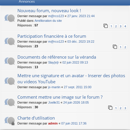
Annonces
Nouveau forum, nouveau look !
Dernier message par
m@rco123
«
27 janv. 2023 21:44
Publié dans
Amélioration du site
Réponses :
57
1
2
3
4
Participation financière à ce forum
Dernier message par
m@rco123
«
03 déc. 2023 19:22
Réponses :
23
1
2
Documents de référence sur la véranda
Dernier message par
Slay[e]r
«
02 juin 2022 09:13
Réponses :
13
Mettre une signature et un avatar - Inserer des photos
ou videos YouTube
Dernier message par
js-martin
«
27 sept. 2011 15:00
Comment mettre une image sur le forum ?
Dernier message par
Joelle31
«
24 juin 2026 18:05
Réponses :
30
1
2
3
Charte d'utilisation
Dernier message par
admin
«
07 juin 2011 17:36