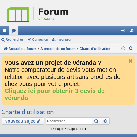
ac
Rechercher
or
Connexion
Inscription
on
ns
R
co
Accueil du forum
u
A propos de ce forum
Charte d'utilisation
ne
cri
e
ur
m
xi
pti
Vous avez un projet de véranda ?
c
ci
s
on
on
Notre comparateur de devis vous met en
h
relation avec plusieurs artisans proches de
e
s
r
chez vous pour votre projet.
c
Cliquez ici pour obtenir 3 devis de
h
véranda
e
r
Charte d'utilisation
Rechercher
Recherche av
Nouveau sujet
16 sujets • Page
1
sur
1