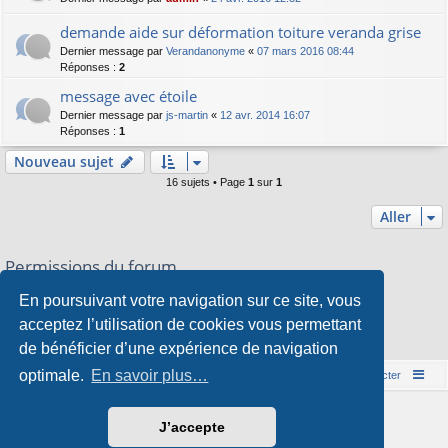
demande aide sur déformation toiture veranda grise
Dernier message par
Verandanonyme
«
07 mars 2016 08:44
Réponses :
2
message avec étoile
Dernier message par
js-martin
«
12 avr. 2014 16:07
Réponses :
1
Nouveau sujet
16 sujets • Page
1
sur
1
Aller
Permissions du forum
Vous
ne pouvez pas
publier de nouveaux sujets dans ce forum
En poursuivant votre navigation sur ce site, vous
Vous
ne pouvez pas
répondre aux sujets dans ce forum
Vous
ne pouvez pas
modifier vos messages dans ce forum
acceptez l’utilisation de cookies vous permettant
Vous
ne pouvez pas
supprimer vos messages dans ce forum
de bénéficier d’une expérience de navigation
Vous
ne pouvez pas
transférer de pièces jointes dans ce forum
optimale.
En savoir plus…
Accueil du forum
Nous contacter
Développé par
phpBB
® Forum Software © phpBB Limited
J’accepte
Style par
Arty
&
halilesen
Traduction française officielle
©
Qiaeru