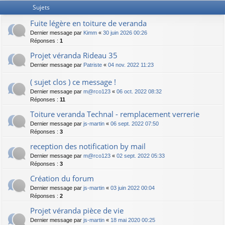
Sujets
Fuite légère en toiture de veranda
Dernier message par
Kimm
«
30 juin 2026 00:26
Réponses :
1
Projet véranda Rideau 35
Dernier message par
Patriste
«
04 nov. 2022 11:23
( sujet clos ) ce message !
Dernier message par
m@rco123
«
06 oct. 2022 08:32
Réponses :
11
Toiture veranda Technal - remplacement verrerie
Dernier message par
js-martin
«
06 sept. 2022 07:50
Réponses :
3
reception des notification by mail
Dernier message par
m@rco123
«
02 sept. 2022 05:33
Réponses :
3
Création du forum
Dernier message par
js-martin
«
03 juin 2022 00:04
Réponses :
2
Projet véranda pièce de vie
Dernier message par
js-martin
«
18 mai 2020 00:25