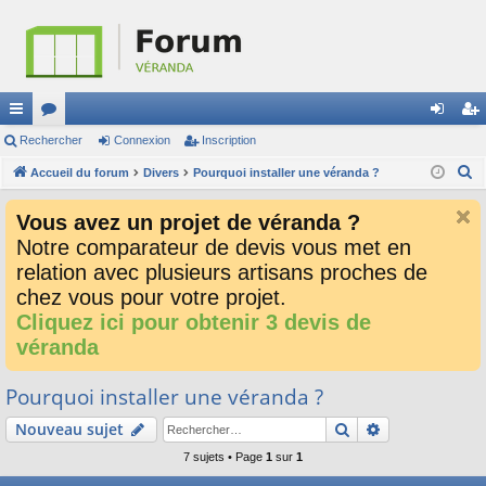
ac
Rechercher
or
Connexion
Inscription
on
ns
R
co
Accueil du forum
u
Divers
Pourquoi installer une véranda ?
ne
cri
e
ur
m
xi
pti
Vous avez un projet de véranda ?
c
ci
s
on
on
Notre comparateur de devis vous met en
h
relation avec plusieurs artisans proches de
e
s
r
chez vous pour votre projet.
c
Cliquez ici pour obtenir 3 devis de
h
véranda
e
r
Pourquoi installer une véranda ?
Rechercher
Recherche av
Nouveau sujet
7 sujets • Page
1
sur
1