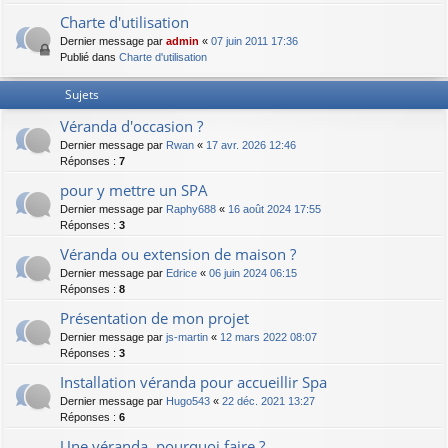
Charte d'utilisation
Dernier message par
admin
«
07 juin 2011 17:36
Publié dans
Charte d'utilisation
Sujets
Véranda d'occasion ?
Dernier message par
Rwan
«
17 avr. 2026 12:46
Réponses :
7
pour y mettre un SPA
Dernier message par
Raphy688
«
16 août 2024 17:55
Réponses :
3
Véranda ou extension de maison ?
Dernier message par
Edrice
«
06 juin 2024 06:15
Réponses :
8
Présentation de mon projet
Dernier message par
js-martin
«
12 mars 2022 08:07
Réponses :
3
Installation véranda pour accueillir Spa
Dernier message par
Hugo543
«
22 déc. 2021 13:27
Réponses :
6
Une véranda, pourquoi faire ?