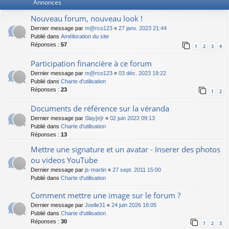
Annonces
Nouveau forum, nouveau look !
Dernier message par
m@rco123
«
27 janv. 2023 21:44
Publié dans
Amélioration du site
Réponses :
57
1
2
3
4
Participation financière à ce forum
Dernier message par
m@rco123
«
03 déc. 2023 19:22
Publié dans
Charte d'utilisation
Réponses :
23
1
2
Documents de référence sur la véranda
Dernier message par
Slay[e]r
«
02 juin 2022 09:13
Publié dans
Charte d'utilisation
Réponses :
13
Mettre une signature et un avatar - Inserer des photos
ou videos YouTube
Dernier message par
js-martin
«
27 sept. 2011 15:00
Publié dans
Charte d'utilisation
Comment mettre une image sur le forum ?
Dernier message par
Joelle31
«
24 juin 2026 18:05
Publié dans
Charte d'utilisation
Réponses :
30
1
2
3