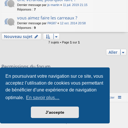
Dernier message par
js-martin
«
11 juil. 2019 21:15
Réponses :
7
vous aimez faire les carreaux ?
Dernier message par
PAS87
«
12 oct. 2014 20:58
Réponses :
9
Nouveau sujet
7 sujets • Page
1
sur
1
Aller
Permissions du forum
Vous
ne pouvez pas
publier de nouveaux sujets dans ce forum
En poursuivant votre navigation sur ce site, vous
Vous
ne pouvez pas
répondre aux sujets dans ce forum
Vous
ne pouvez pas
modifier vos messages dans ce forum
acceptez l’utilisation de cookies vous permettant
Vous
ne pouvez pas
supprimer vos messages dans ce forum
de bénéficier d’une expérience de navigation
Vous
ne pouvez pas
transférer de pièces jointes dans ce forum
optimale.
En savoir plus…
Accueil du forum
Nous contacter
Développé par
phpBB
® Forum Software © phpBB Limited
J’accepte
Style par
Arty
&
halilesen
Traduction française officielle
©
Qiaeru
Confidentialité
|
Conditions