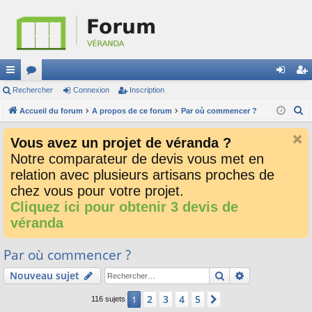
ac
Rechercher
or
Connexion
Inscription
on
ns
R
co
Accueil du forum
u
A propos de ce forum
Par où commencer ?
ne
cri
e
ur
m
xi
pti
Vous avez un projet de véranda ?
c
ci
s
on
on
Notre comparateur de devis vous met en
h
relation avec plusieurs artisans proches de
e
s
r
chez vous pour votre projet.
c
Cliquez ici pour obtenir 3 devis de
h
véranda
e
r
Par où commencer ?
Rechercher
Recherche av
Nouveau sujet
2
3
4
5
1
Suivant
116 sujets