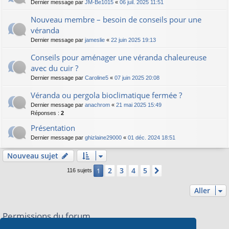
Dernier message par
JM-Be1015
«
06 juil. 2025 11:51
Nouveau membre – besoin de conseils pour une
véranda
Dernier message par
jameslie
«
22 juin 2025 19:13
Conseils pour aménager une véranda chaleureuse
avec du cuir ?
Dernier message par
Caroline5
«
07 juin 2025 20:08
Véranda ou pergola bioclimatique fermée ?
Dernier message par
anachrom
«
21 mai 2025 15:49
Réponses :
2
Présentation
Dernier message par
ghizlaine29000
«
01 déc. 2024 18:51
Nouveau sujet
2
3
4
5
1
Suivant
116 sujets
Aller
Permissions du forum
Vous
ne pouvez pas
publier de nouveaux sujets dans ce forum