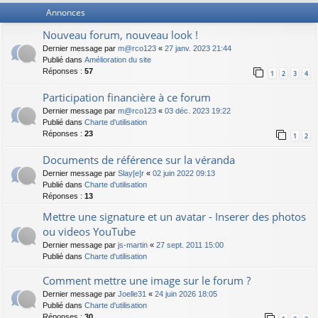
Annonces
Nouveau forum, nouveau look !
Dernier message par
m@rco123
«
27 janv. 2023 21:44
Publié dans
Amélioration du site
Réponses :
57
1
2
3
4
Participation financière à ce forum
Dernier message par
m@rco123
«
03 déc. 2023 19:22
Publié dans
Charte d'utilisation
Réponses :
23
1
2
Documents de référence sur la véranda
Dernier message par
Slay[e]r
«
02 juin 2022 09:13
Publié dans
Charte d'utilisation
Réponses :
13
Mettre une signature et un avatar - Inserer des photos
ou videos YouTube
Dernier message par
js-martin
«
27 sept. 2011 15:00
Publié dans
Charte d'utilisation
Comment mettre une image sur le forum ?
Dernier message par
Joelle31
«
24 juin 2026 18:05
Publié dans
Charte d'utilisation
Réponses :
30