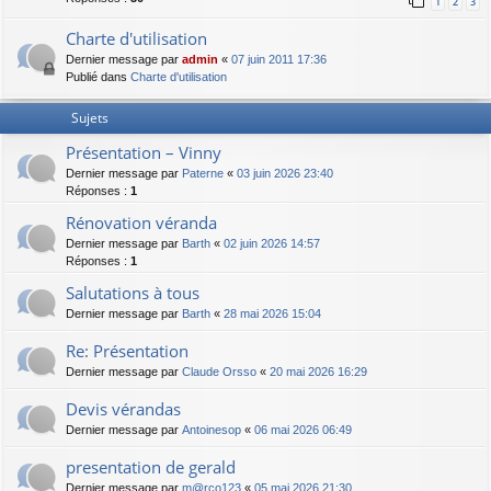
1
2
3
Charte d'utilisation
Dernier message par
admin
«
07 juin 2011 17:36
Publié dans
Charte d'utilisation
Sujets
Présentation – Vinny
Dernier message par
Paterne
«
03 juin 2026 23:40
Réponses :
1
Rénovation véranda
Dernier message par
Barth
«
02 juin 2026 14:57
Réponses :
1
Salutations à tous
Dernier message par
Barth
«
28 mai 2026 15:04
Re: Présentation
Dernier message par
Claude Orsso
«
20 mai 2026 16:29
Devis vérandas
Dernier message par
Antoinesop
«
06 mai 2026 06:49
presentation de gerald
Dernier message par
m@rco123
«
05 mai 2026 21:30