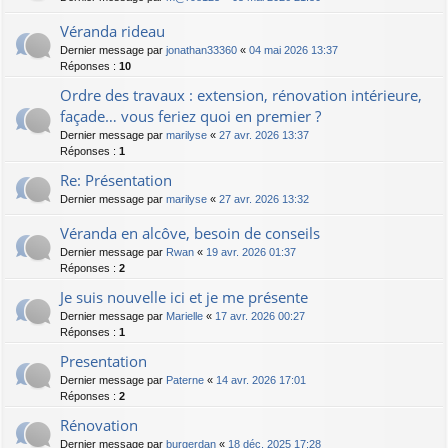
Véranda rideau
Dernier message par
jonathan33360
«
04 mai 2026 13:37
Réponses :
10
Ordre des travaux : extension, rénovation intérieure,
façade… vous feriez quoi en premier ?
Dernier message par
marilyse
«
27 avr. 2026 13:37
Réponses :
1
Re: Présentation
Dernier message par
marilyse
«
27 avr. 2026 13:32
Véranda en alcôve, besoin de conseils
Dernier message par
Rwan
«
19 avr. 2026 01:37
Réponses :
2
Je suis nouvelle ici et je me présente
Dernier message par
Marielle
«
17 avr. 2026 00:27
Réponses :
1
Presentation
Dernier message par
Paterne
«
14 avr. 2026 17:01
Réponses :
2
Rénovation
Dernier message par
burgerdan
«
18 déc. 2025 17:28