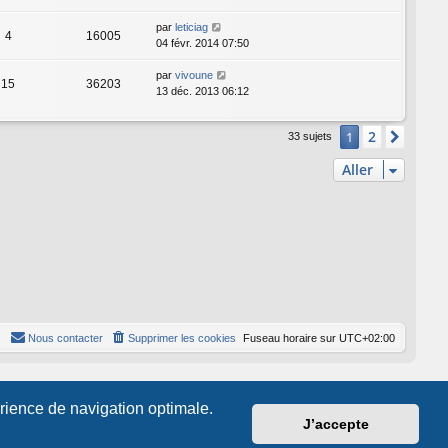
par
leticiag
4
16005
04 févr. 2014 07:50
par
vivoune
15
36203
13 déc. 2013 06:12
2
1
Suiva
33 sujets
Aller
Nous contacter
Supprimer les cookies
Fuseau horaire sur
UTC+02:00
érience de navigation optimale.
J’accepte