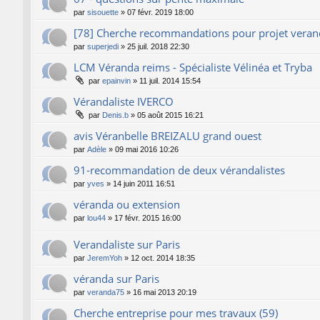
par
sisouette
»
07 févr. 2019 18:00
[78] Cherche recommandations pour projet vera
par
superjedi
»
25 juil. 2018 22:30
LCM Véranda reims - Spécialiste Vélinéa et Tryba
par
epainvin
»
11 juil. 2014 15:54
Vérandaliste IVERCO
par
Denis.b
»
05 août 2015 16:21
avis Véranbelle BREIZALU grand ouest
par
Adèle
»
09 mai 2016 10:26
91-recommandation de deux vérandalistes
par
yves
»
14 juin 2011 16:51
véranda ou extension
par
lou44
»
17 févr. 2015 16:00
Verandaliste sur Paris
par
JeremYoh
»
12 oct. 2014 18:35
véranda sur Paris
par
veranda75
»
16 mai 2013 20:19
Cherche entreprise pour mes travaux (59)