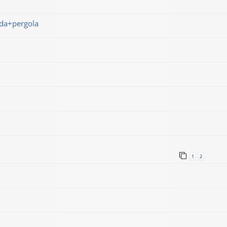
nda+pergola
1
2