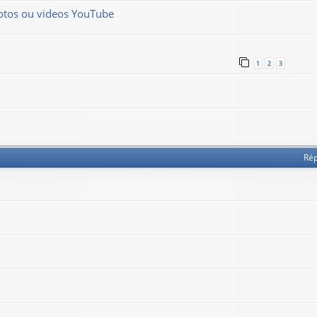
hotos ou videos YouTube
1
2
3
Ré