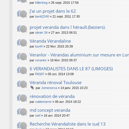
par
Killerking
»
26 sept. 2015 17:56
J'ai un projet dans le 62
par
ben62240
»
21 sept. 2011 17:30
projet veranda dans l hérault.(beziers).
par
olivier 34
»
27 avr. 2013 06:51
Véranda Vérandaline
par
lou44
»
22 févr. 2015 20:39
Veranlor - Vérandas aluminium sur mesure en Lor
par
veranlor
»
16 févr. 2015 09:37
6 VERANDALISTES DANS LE 87 (LIMOGES)
par
PAS87
»
05 oct. 2014 13:08
Véranda rénoval Toulouse
par
Jomenorca
»
14 janv. 2015 10:23
rénovation de véranda
par
valdemarne
»
06 avr. 2014 18:22
md concept veranda
par
stef
»
16 avr. 2014 20:47
Recherche Vérandaliste dans le sud 13