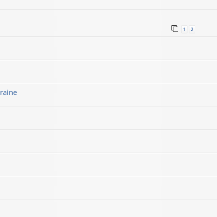
1
2
raine