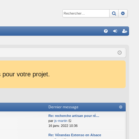
Recherche
Reche
R
FA
on
ns
Q
ne
cri
xi
pti
on
on
pour votre projet.
Dernier message
Re: recherche artisan pour ré…
C
par
js-martin
o
16 janv. 2022 10:36
n
Re: Vérandas Extenso en Alsace
s