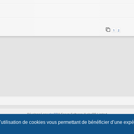
1
2
Développé par
phpBB
® Forum Software © phpBB Limited
Style par
Arty
&
halilesen
l’utilisation de cookies vous permettant de bénéficier d’une exp
Traduction française officielle
©
Qiaeru
Confidentialité
|
Conditions