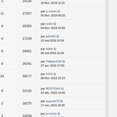
2
14126
10 févr. 2019 11:31
par
js-martin
11
27257
05 févr. 2019 00:33
par
redkit
6
20356
04 févr. 2019 22:56
par
jp62680
4
17139
12 mai 2016 22:34
par
Adèle
0
16061
09 mai 2016 10:26
par
Philippe4100
6
26241
27 avr. 2016 17:50
par
FAFA
19
39177
08 févr. 2016 22:15
par
BEINTEMA
8
22132
24 déc. 2015 10:46
par
augustin79
2
18275
17 nov. 2015 20:30
par
js-martin
2
14259