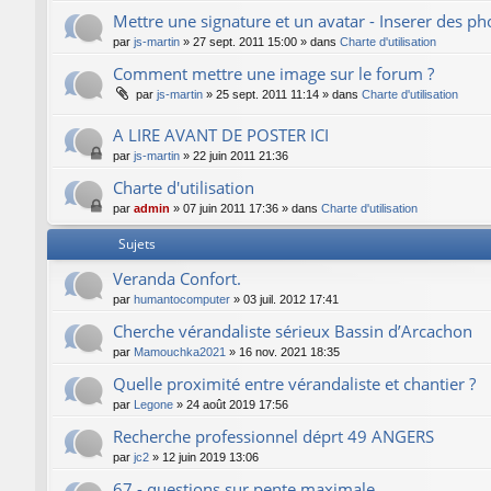
Mettre une signature et un avatar - Inserer des p
par
js-martin
»
27 sept. 2011 15:00
» dans
Charte d'utilisation
Comment mettre une image sur le forum ?
par
js-martin
»
25 sept. 2011 11:14
» dans
Charte d'utilisation
A LIRE AVANT DE POSTER ICI
par
js-martin
»
22 juin 2011 21:36
Charte d'utilisation
par
admin
»
07 juin 2011 17:36
» dans
Charte d'utilisation
Sujets
Veranda Confort.
par
humantocomputer
»
03 juil. 2012 17:41
Cherche vérandaliste sérieux Bassin d’Arcachon
par
Mamouchka2021
»
16 nov. 2021 18:35
Quelle proximité entre vérandaliste et chantier ?
par
Legone
»
24 août 2019 17:56
Recherche professionnel déprt 49 ANGERS
par
jc2
»
12 juin 2019 13:06
67 - questions sur pente maximale