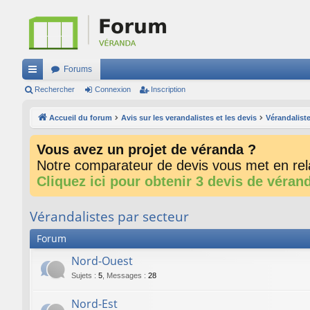
Forums
ac
Rechercher
Connexion
Inscription
co
Accueil du forum
Avis sur les verandalistes et les devis
Vérandaliste
ur
Vous avez un projet de véranda ?
ci
Notre comparateur de devis vous met en rela
s
Cliquez ici pour obtenir 3 devis de véran
Vérandalistes par secteur
Forum
Nord-Ouest
Sujets
:
5
,
Messages
:
28
Nord-Est