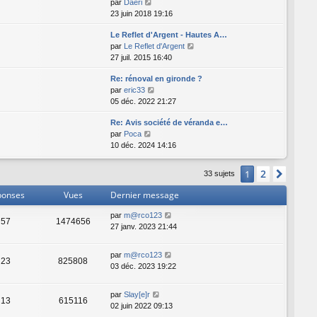
C
par
Daeri
u
o
23 juin 2018 19:16
l
n
t
Le Reflet d'Argent - Hautes A…
s
e
C
par
Le Reflet d'Argent
u
r
o
27 juil. 2015 16:40
l
l
n
t
e
Re: rénoval en gironde ?
s
e
d
C
par
eric33
u
r
e
o
05 déc. 2022 21:27
l
l
r
n
t
e
n
Re: Avis société de véranda e…
s
e
d
i
C
par
Poca
u
r
e
e
o
10 déc. 2024 14:16
l
l
r
r
n
t
e
n
m
s
e
d
i
2
1
Suiva
e
33 sujets
u
r
e
e
s
l
l
r
ponses
Vues
Dernier message
r
s
t
e
n
m
a
e
d
par
m@rco123
i
e
g
57
1474656
r
e
27 janv. 2023 21:44
e
s
e
l
r
r
s
e
n
m
a
par
m@rco123
d
i
e
23
825808
g
03 déc. 2023 19:22
e
e
s
e
r
r
s
n
m
a
par
Slay[e]r
13
615116
i
e
g
02 juin 2022 09:13
e
s
e