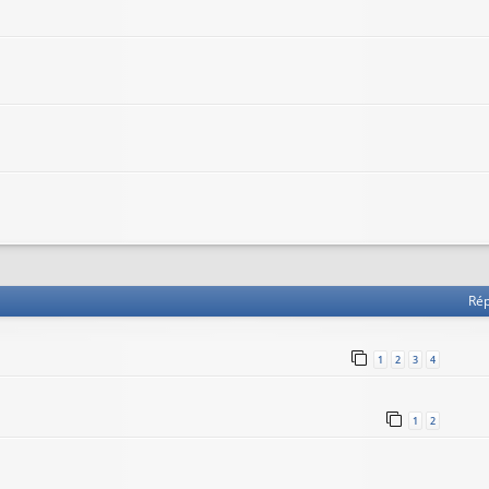
he avancée
Ré
1
2
3
4
1
2