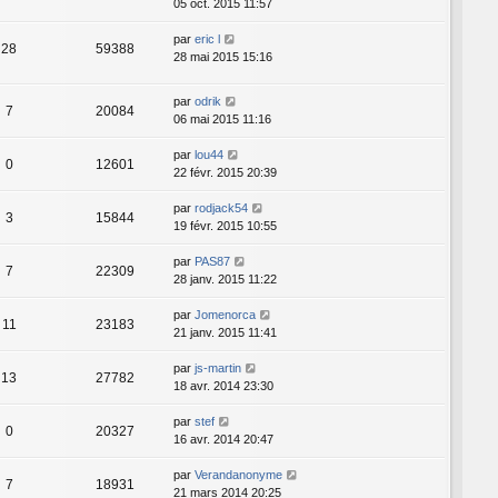
05 oct. 2015 11:57
par
eric l
28
59388
28 mai 2015 15:16
par
odrik
7
20084
06 mai 2015 11:16
par
lou44
0
12601
22 févr. 2015 20:39
par
rodjack54
3
15844
19 févr. 2015 10:55
par
PAS87
7
22309
28 janv. 2015 11:22
par
Jomenorca
11
23183
21 janv. 2015 11:41
par
js-martin
13
27782
18 avr. 2014 23:30
par
stef
0
20327
16 avr. 2014 20:47
par
Verandanonyme
7
18931
21 mars 2014 20:25