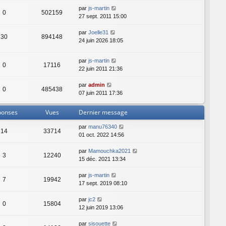
r
s
par
js-martin
0
502159
m
a
27 sept. 2011 15:00
e
g
s
e
par
Joelle31
30
894148
s
24 juin 2026 18:05
a
g
par
js-martin
e
0
17116
22 juin 2011 21:36
par
admin
0
485438
07 juin 2011 17:36
ponses
Vues
Dernier message
par
manu76340
14
33714
01 oct. 2022 14:56
par
Mamouchka2021
3
12240
15 déc. 2021 13:34
par
js-martin
7
19942
17 sept. 2019 08:10
par
jc2
0
15804
12 juin 2019 13:06
par
sisouette