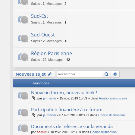
Sujets
:
1
,
Messages
:
2
Sud-Est
Sujets
:
1
,
Messages
:
1
Sud-Ouest
Sujets
:
2
,
Messages
:
11
Région Parisienne
Sujets
:
12
,
Messages
:
42
Rechercher
Recherc
Nouveau sujet
Annonces
Nouveau forum, nouveau look !
par
js-martin
»
15 nov. 2019 15:39
» dans
Amélioration du site
Participation financière à ce forum
par
js-martin
»
07 avr. 2019 10:33
» dans
Charte d'utilisation
Documents de référence sur la véranda
par
admin
»
10 févr. 2016 12:30
» dans
Charte d'utilisation