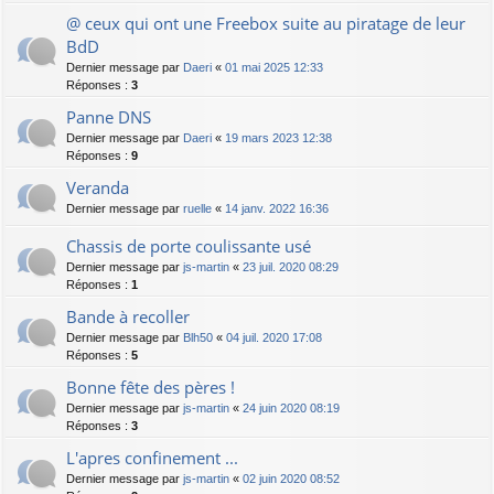
@ ceux qui ont une Freebox suite au piratage de leur
BdD
Dernier message par
Daeri
«
01 mai 2025 12:33
Réponses :
3
Panne DNS
Dernier message par
Daeri
«
19 mars 2023 12:38
Réponses :
9
Veranda
Dernier message par
ruelle
«
14 janv. 2022 16:36
Chassis de porte coulissante usé
Dernier message par
js-martin
«
23 juil. 2020 08:29
Réponses :
1
Bande à recoller
Dernier message par
Blh50
«
04 juil. 2020 17:08
Réponses :
5
Bonne fête des pères !
Dernier message par
js-martin
«
24 juin 2020 08:19
Réponses :
3
L'apres confinement ...
Dernier message par
js-martin
«
02 juin 2020 08:52