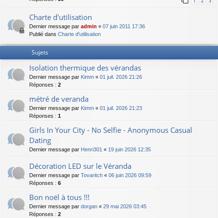
1
2
3
Charte d'utilisation
Dernier message par
admin
«
07 juin 2011 17:36
Publié dans
Charte d'utilisation
Sujets
Isolation thermique des vérandas
Dernier message par
Kimm
«
01 juil. 2026 21:26
Réponses :
2
métré de veranda
Dernier message par
Kimm
«
01 juil. 2026 21:23
Réponses :
1
Girls In Your City - No Selfie - Anonymous Casual
Dating
Dernier message par
Henri301
«
19 juin 2026 12:35
Décoration LED sur le Véranda
Dernier message par
Tovaritch
«
06 juin 2026 09:59
Réponses :
6
Bon noël à tous !!!
Dernier message par
dorgan
«
29 mai 2026 03:45
Réponses :
2