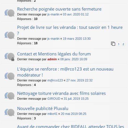
Réponses :
2
Recherche poignée ouverte sans fermeture
Dernier message par
js-martin
«
03 avr. 2020 01:12
Réponses :
10
Projet de livre sur les véranda : tout savoir en 1 heure
?
Dernier message par
js-martin
«
19 mars 2020 13:30
Réponses :
18
1
2
Contact et Mentions légales du forum
Dernier message par
admin
«
08 janv. 2020 16:09
L'équipe se renforce : m@rco123 est un nouveau
modérateur !
Dernier message par
m@rco123
«
27 nov. 2019 22:32
Réponses :
4
Nettoyage toiture véranda avec films solaires
Dernier message par
GIROUD
«
31 juil. 2019 15:25
Nouvelle publicité Pluvalu
Dernier message par
mike41
«
20 mai 2019 08:25
Réponses :
3
Avant de commander chez RIDEAU, attendez TOUS les