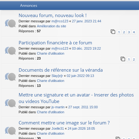
Annonces
Nouveau forum, nouveau look !
Dernier message par
m@rco123
«
27 janv. 2023 21:44
Publié dans
Amélioration du site
Réponses :
57
1
2
3
4
Participation financière à ce forum
Dernier message par
m@rco123
«
03 déc. 2023 19:22
Publié dans
Charte d'utilisation
Réponses :
23
1
2
Documents de référence sur la véranda
Dernier message par
Slay[e]r
«
02 juin 2022 09:13
Publié dans
Charte d'utilisation
Réponses :
13
Mettre une signature et un avatar - Inserer des photos
ou videos YouTube
Dernier message par
js-martin
«
27 sept. 2011 15:00
Publié dans
Charte d'utilisation
Comment mettre une image sur le forum ?
Dernier message par
Joelle31
«
24 juin 2026 18:05
Publié dans
Charte d'utilisation
Réponses :
30