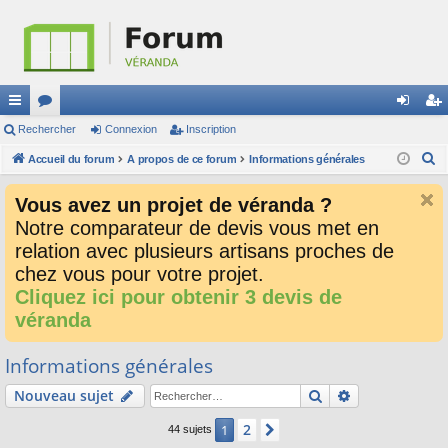
ac
Rechercher
or
Connexion
Inscription
on
ns
R
co
Accueil du forum
u
A propos de ce forum
Informations générales
ne
cri
e
ur
m
xi
pti
Vous avez un projet de véranda ?
c
ci
s
on
on
Notre comparateur de devis vous met en
h
relation avec plusieurs artisans proches de
e
s
r
chez vous pour votre projet.
c
Cliquez ici pour obtenir 3 devis de
h
véranda
e
r
Informations générales
Rechercher
Recherche av
Nouveau sujet
2
1
Suivant
44 sujets