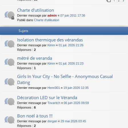
1
2
3
Charte d'utilisation
Dernier message par
admin
«
07 juin 2011 17:36
Publié dans
Charte d'utilisation
Sujets
Isolation thermique des vérandas
Dernier message par
Kimm
«
01 juil. 2026 21:26
Réponses :
2
métré de veranda
Dernier message par
Kimm
«
01 juil. 2026 21:23
Réponses :
1
Girls In Your City - No Selfie - Anonymous Casual
Dating
Dernier message par
Henri301
«
19 juin 2026 12:35
Décoration LED sur le Véranda
Dernier message par
Tovaritch
«
06 juin 2026 09:59
Réponses :
6
Bon noël à tous !!!
Dernier message par
dorgan
«
29 mai 2026 03:45
Réponses :
2