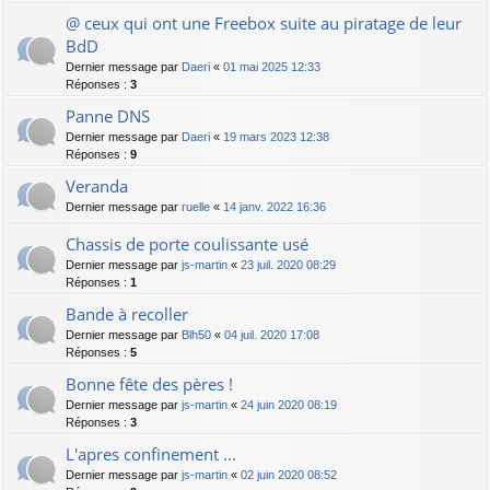
@ ceux qui ont une Freebox suite au piratage de leur
BdD
Dernier message par
Daeri
«
01 mai 2025 12:33
Réponses :
3
Panne DNS
Dernier message par
Daeri
«
19 mars 2023 12:38
Réponses :
9
Veranda
Dernier message par
ruelle
«
14 janv. 2022 16:36
Chassis de porte coulissante usé
Dernier message par
js-martin
«
23 juil. 2020 08:29
Réponses :
1
Bande à recoller
Dernier message par
Blh50
«
04 juil. 2020 17:08
Réponses :
5
Bonne fête des pères !
Dernier message par
js-martin
«
24 juin 2020 08:19
Réponses :
3
L'apres confinement ...
Dernier message par
js-martin
«
02 juin 2020 08:52