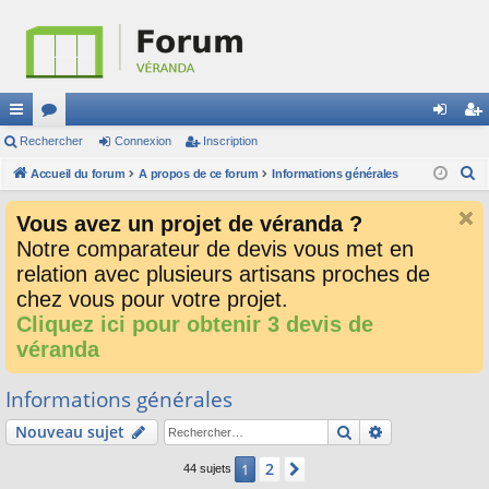
ac
Rechercher
or
Connexion
Inscription
on
ns
R
co
Accueil du forum
u
A propos de ce forum
Informations générales
ne
cri
e
ur
m
xi
pti
Vous avez un projet de véranda ?
c
ci
s
on
on
Notre comparateur de devis vous met en
h
relation avec plusieurs artisans proches de
e
s
r
chez vous pour votre projet.
c
Cliquez ici pour obtenir 3 devis de
h
véranda
e
r
Informations générales
Rechercher
Recherche av
Nouveau sujet
2
1
Suivant
44 sujets