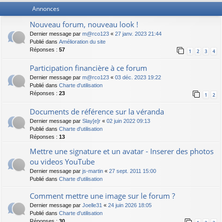
Annonces
Nouveau forum, nouveau look !
Dernier message par
m@rco123
«
27 janv. 2023 21:44
Publié dans
Amélioration du site
Réponses :
57
1
2
3
4
Participation financière à ce forum
Dernier message par
m@rco123
«
03 déc. 2023 19:22
Publié dans
Charte d'utilisation
Réponses :
23
1
2
Documents de référence sur la véranda
Dernier message par
Slay[e]r
«
02 juin 2022 09:13
Publié dans
Charte d'utilisation
Réponses :
13
Mettre une signature et un avatar - Inserer des photos
ou videos YouTube
Dernier message par
js-martin
«
27 sept. 2011 15:00
Publié dans
Charte d'utilisation
Comment mettre une image sur le forum ?
Dernier message par
Joelle31
«
24 juin 2026 18:05
Publié dans
Charte d'utilisation
Réponses :
30