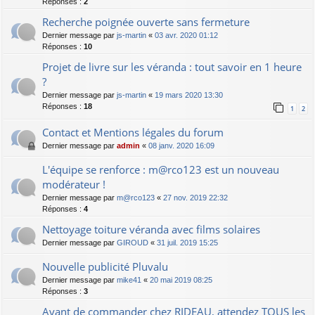
Réponses :
2
Recherche poignée ouverte sans fermeture
Dernier message par
js-martin
«
03 avr. 2020 01:12
Réponses :
10
Projet de livre sur les véranda : tout savoir en 1 heure
?
Dernier message par
js-martin
«
19 mars 2020 13:30
Réponses :
18
1
2
Contact et Mentions légales du forum
Dernier message par
admin
«
08 janv. 2020 16:09
L'équipe se renforce : m@rco123 est un nouveau
modérateur !
Dernier message par
m@rco123
«
27 nov. 2019 22:32
Réponses :
4
Nettoyage toiture véranda avec films solaires
Dernier message par
GIROUD
«
31 juil. 2019 15:25
Nouvelle publicité Pluvalu
Dernier message par
mike41
«
20 mai 2019 08:25
Réponses :
3
Avant de commander chez RIDEAU, attendez TOUS les