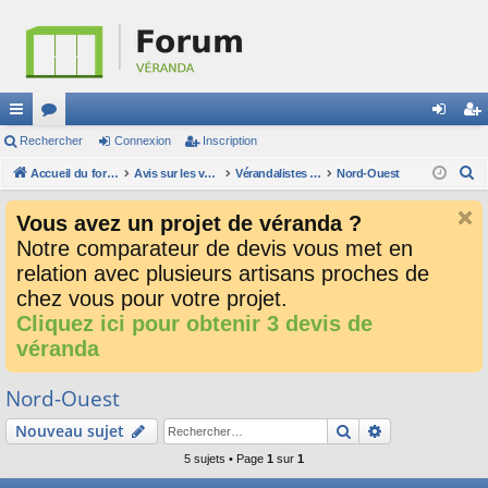
ac
Rechercher
or
Connexion
Inscription
on
ns
R
co
Accueil du forum
u
Avis sur les verandalistes et les devis
Vérandalistes par secteur
Nord-Ouest
ne
cri
e
ur
m
xi
pti
Vous avez un projet de véranda ?
c
ci
s
on
on
Notre comparateur de devis vous met en
h
relation avec plusieurs artisans proches de
e
s
r
chez vous pour votre projet.
c
Cliquez ici pour obtenir 3 devis de
h
véranda
e
r
Nord-Ouest
Rechercher
Recherche av
Nouveau sujet
5 sujets • Page
1
sur
1