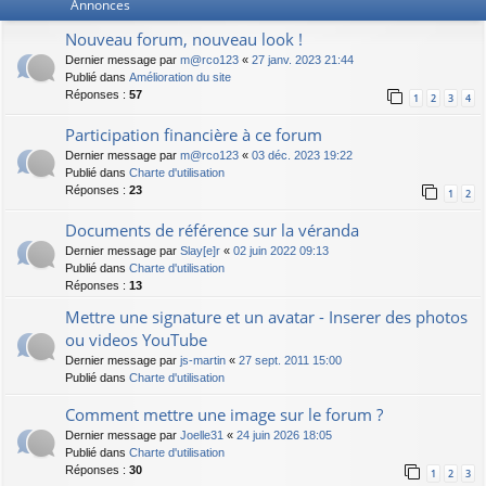
Annonces
Nouveau forum, nouveau look !
Dernier message par
m@rco123
«
27 janv. 2023 21:44
Publié dans
Amélioration du site
Réponses :
57
1
2
3
4
Participation financière à ce forum
Dernier message par
m@rco123
«
03 déc. 2023 19:22
Publié dans
Charte d'utilisation
Réponses :
23
1
2
Documents de référence sur la véranda
Dernier message par
Slay[e]r
«
02 juin 2022 09:13
Publié dans
Charte d'utilisation
Réponses :
13
Mettre une signature et un avatar - Inserer des photos
ou videos YouTube
Dernier message par
js-martin
«
27 sept. 2011 15:00
Publié dans
Charte d'utilisation
Comment mettre une image sur le forum ?
Dernier message par
Joelle31
«
24 juin 2026 18:05
Publié dans
Charte d'utilisation
Réponses :
30
1
2
3