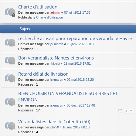
Charte d'utilisation
Dernier message par
admin
«
07 juin 2011 17:36
Publié dans
Charte d'utilisation
Sujets
recherche artisan pour réparation de véranda le Havre
Dernier message par
js-martin
«
16 janv. 2022 10:36
Réponses :
1
Bon verandaliste Nantes et environs
Dernier message par
thibaut
«
29 mai 2018 17:51
Retard délai de livraison
Dernier message par
js-martin
«
02 mai 2018 23:20
Réponses :
1
BIEN CHOISIR UN VERANDALISTE SUR BREST ET
ENVIRON
Dernier message par
js-martin
«
05 déc. 2017 17:48
Réponses :
17
1
2
Vérandalistes dans le Cotentin (50)
Dernier message par
phil50
«
16 mai 2017 08:18
Réponses :
4