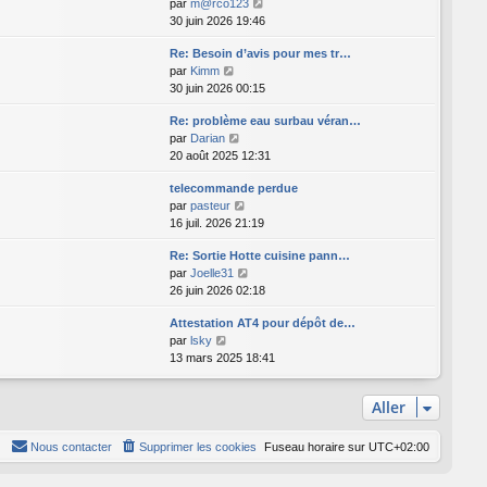
C
par
m@rco123
u
o
30 juin 2026 19:46
l
n
t
Re: Besoin d’avis pour mes tr…
s
e
C
par
Kimm
u
r
o
30 juin 2026 00:15
l
l
n
t
e
Re: problème eau surbau véran…
s
e
d
C
par
Darian
u
r
e
o
20 août 2025 12:31
l
l
r
n
t
e
n
telecommande perdue
s
e
d
i
C
par
pasteur
u
r
e
e
o
16 juil. 2026 21:19
l
l
r
r
n
t
e
n
m
Re: Sortie Hotte cuisine pann…
s
e
d
i
e
C
par
Joelle31
u
r
e
e
s
o
26 juin 2026 02:18
l
l
r
r
s
n
t
e
n
m
a
Attestation AT4 pour dépôt de…
s
e
d
i
e
g
C
par
lsky
u
r
e
e
s
e
o
13 mars 2025 18:41
l
l
r
r
s
n
t
e
n
m
a
s
e
d
i
e
g
Aller
u
r
e
e
s
e
l
l
r
r
s
t
e
Nous contacter
Supprimer les cookies
Fuseau horaire sur
UTC+02:00
n
m
a
e
d
i
e
g
r
e
e
s
e