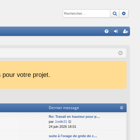
Recherche
Reche
R
FA
on
ns
Q
ne
cri
xi
pti
on
on
pour votre projet.
Dernier message
Re: Travail en hauteur pour p…
C
par
Joelle31
o
24 juin 2026 18:01
n
suite à l'orage de grele de c…
s