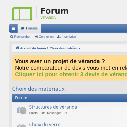
Forums
ac
Rechercher
Connexion
Inscription
co
Accueil du forum
Choix des matériaux
ur
Vous avez un projet de véranda ?
ci
Notre comparateur de devis vous met en rela
s
Cliquez ici pour obtenir 3 devis de véran
Choix des matériaux
Forum
Structures de véranda
Sujets
:
106
,
Messages
:
711
Choix du verre