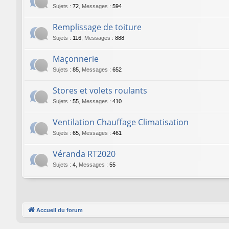
Sujets
:
72
,
Messages
:
594
Remplissage de toiture
Sujets
:
116
,
Messages
:
888
Maçonnerie
Sujets
:
85
,
Messages
:
652
Stores et volets roulants
Sujets
:
55
,
Messages
:
410
Ventilation Chauffage Climatisation
Sujets
:
65
,
Messages
:
461
Véranda RT2020
Sujets
:
4
,
Messages
:
55
Accueil du forum