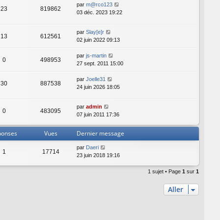
par
m@rco123
23
819862
03 déc. 2023 19:22
par
Slay[e]r
13
612561
02 juin 2022 09:13
par
js-martin
0
498953
27 sept. 2011 15:00
par
Joelle31
30
887538
24 juin 2026 18:05
par
admin
0
483095
07 juin 2011 17:36
ponses
Vues
Dernier message
par
Daeri
1
17714
23 juin 2018 19:16
1 sujet • Page
1
sur
1
Aller