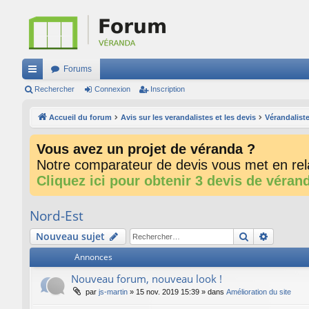
Forums
ac
Rechercher
Connexion
Inscription
co
Accueil du forum
Avis sur les verandalistes et les devis
Vérandaliste
ur
Vous avez un projet de véranda ?
ci
Notre comparateur de devis vous met en rela
s
Cliquez ici pour obtenir 3 devis de véran
Nord-Est
Rechercher
Recherc
Nouveau sujet
Annonces
Nouveau forum, nouveau look !
par
js-martin
»
15 nov. 2019 15:39
» dans
Amélioration du site