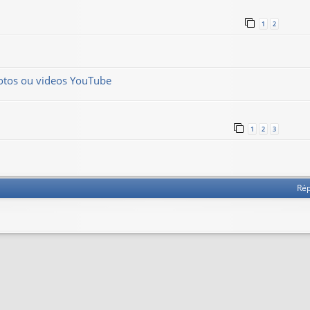
1
2
hotos ou videos YouTube
1
2
3
Ré