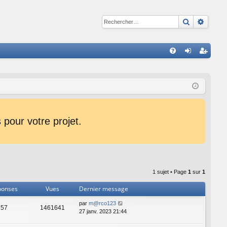
Recherche
Reche
R
FA
on
ns
Q
ne
cri
xi
pti
on
on
pour votre projet.
1 sujet • Page
1
sur
1
ponses
Vues
Dernier message
par
m@rco123
57
1461641
27 janv. 2023 21:44