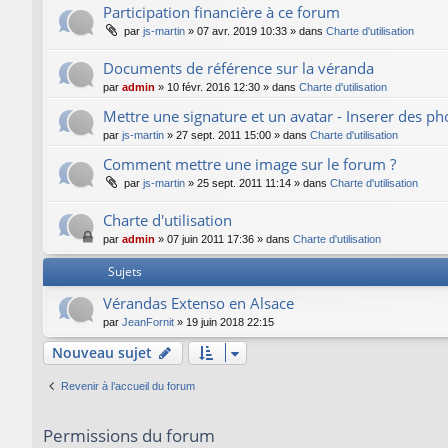
Participation financière à ce forum
par
js-martin
»
07 avr. 2019 10:33
» dans
Charte d'utilisation
Documents de référence sur la véranda
par
admin
»
10 févr. 2016 12:30
» dans
Charte d'utilisation
Mettre une signature et un avatar - Inserer des p
par
js-martin
»
27 sept. 2011 15:00
» dans
Charte d'utilisation
Comment mettre une image sur le forum ?
par
js-martin
»
25 sept. 2011 11:14
» dans
Charte d'utilisation
Charte d'utilisation
par
admin
»
07 juin 2011 17:36
» dans
Charte d'utilisation
Sujets
Vérandas Extenso en Alsace
par
JeanFornit
»
19 juin 2018 22:15
Nouveau sujet
Revenir à l’accueil du forum
Permissions du forum