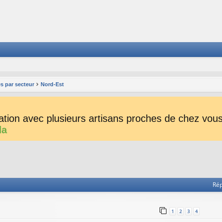
s par secteur
Nord-Est
tion avec plusieurs artisans proches de chez vous 
da
he avancée
Ré
1
2
3
4