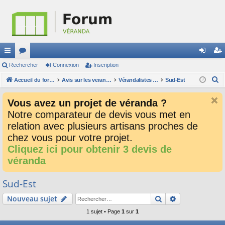
ac
Rechercher
or
Connexion
Inscription
on
ns
R
co
Accueil du forum
u
Avis sur les verandalistes et les devis
Vérandalistes par secteur
Sud-Est
ne
cri
e
ur
m
xi
pti
Vous avez un projet de véranda ?
c
ci
s
on
on
Notre comparateur de devis vous met en
h
relation avec plusieurs artisans proches de
e
s
r
chez vous pour votre projet.
c
Cliquez ici pour obtenir 3 devis de
h
véranda
e
r
Sud-Est
Rechercher
Recherche av
Nouveau sujet
1 sujet • Page
1
sur
1