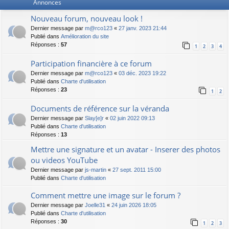
Annonces
Nouveau forum, nouveau look !
Dernier message par
m@rco123
«
27 janv. 2023 21:44
Publié dans
Amélioration du site
Réponses :
57
1
2
3
4
Participation financière à ce forum
Dernier message par
m@rco123
«
03 déc. 2023 19:22
Publié dans
Charte d'utilisation
Réponses :
23
1
2
Documents de référence sur la véranda
Dernier message par
Slay[e]r
«
02 juin 2022 09:13
Publié dans
Charte d'utilisation
Réponses :
13
Mettre une signature et un avatar - Inserer des photos
ou videos YouTube
Dernier message par
js-martin
«
27 sept. 2011 15:00
Publié dans
Charte d'utilisation
Comment mettre une image sur le forum ?
Dernier message par
Joelle31
«
24 juin 2026 18:05
Publié dans
Charte d'utilisation
Réponses :
30
1
2
3