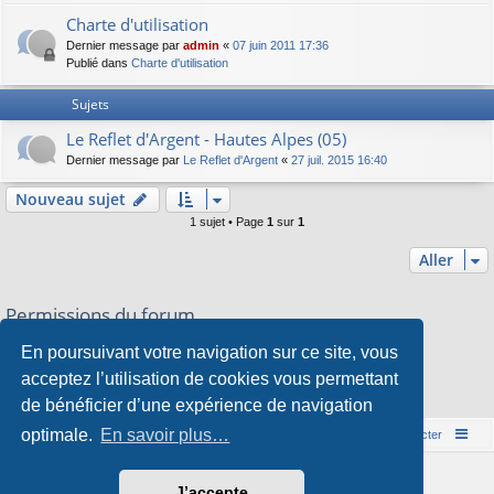
Charte d'utilisation
Dernier message par
admin
«
07 juin 2011 17:36
Publié dans
Charte d'utilisation
Sujets
Le Reflet d'Argent - Hautes Alpes (05)
Dernier message par
Le Reflet d'Argent
«
27 juil. 2015 16:40
Nouveau sujet
1 sujet • Page
1
sur
1
Aller
Permissions du forum
Vous
ne pouvez pas
publier de nouveaux sujets dans ce forum
En poursuivant votre navigation sur ce site, vous
Vous
ne pouvez pas
répondre aux sujets dans ce forum
Vous
ne pouvez pas
modifier vos messages dans ce forum
acceptez l’utilisation de cookies vous permettant
Vous
ne pouvez pas
supprimer vos messages dans ce forum
de bénéficier d’une expérience de navigation
Vous
ne pouvez pas
transférer de pièces jointes dans ce forum
optimale.
En savoir plus…
Accueil du forum
Nous contacter
Développé par
phpBB
® Forum Software © phpBB Limited
J’accepte
Style par
Arty
&
halilesen