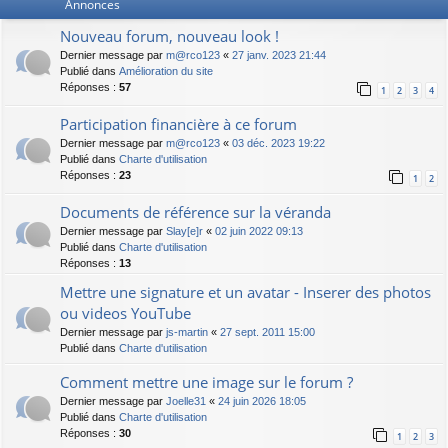
Annonces
Nouveau forum, nouveau look !
Dernier message par
m@rco123
«
27 janv. 2023 21:44
Publié dans
Amélioration du site
Réponses :
57
1
2
3
4
Participation financière à ce forum
Dernier message par
m@rco123
«
03 déc. 2023 19:22
Publié dans
Charte d'utilisation
Réponses :
23
1
2
Documents de référence sur la véranda
Dernier message par
Slay[e]r
«
02 juin 2022 09:13
Publié dans
Charte d'utilisation
Réponses :
13
Mettre une signature et un avatar - Inserer des photos
ou videos YouTube
Dernier message par
js-martin
«
27 sept. 2011 15:00
Publié dans
Charte d'utilisation
Comment mettre une image sur le forum ?
Dernier message par
Joelle31
«
24 juin 2026 18:05
Publié dans
Charte d'utilisation
Réponses :
30
1
2
3