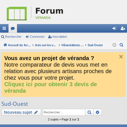
ac
Rechercher
or
Connexion
Inscription
on
ns
R
co
Accueil du forum
u
Avis sur les verandalistes et les devis
Vérandalistes par secteur
Sud-Ouest
ne
cri
e
ur
m
xi
pti
Vous avez un projet de véranda ?
c
ci
s
on
on
Notre comparateur de devis vous met en
h
relation avec plusieurs artisans proches de
e
s
r
chez vous pour votre projet.
c
Cliquez ici pour obtenir 3 devis de
h
véranda
e
r
Sud-Ouest
Rechercher
Recherche av
Nouveau sujet
2 sujets • Page
1
sur
1