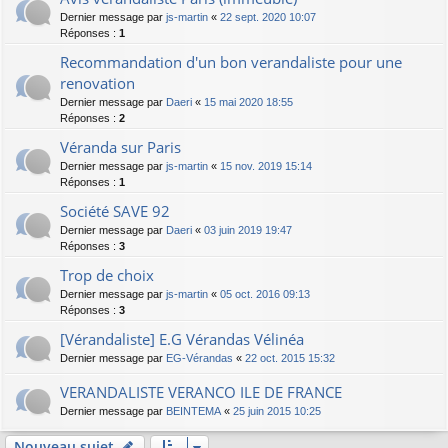
Dernier message par
js-martin
«
22 sept. 2020 10:07
Réponses :
1
Recommandation d'un bon verandaliste pour une
renovation
Dernier message par
Daeri
«
15 mai 2020 18:55
Réponses :
2
Véranda sur Paris
Dernier message par
js-martin
«
15 nov. 2019 15:14
Réponses :
1
Société SAVE 92
Dernier message par
Daeri
«
03 juin 2019 19:47
Réponses :
3
Trop de choix
Dernier message par
js-martin
«
05 oct. 2016 09:13
Réponses :
3
[Vérandaliste] E.G Vérandas Vélinéa
Dernier message par
EG-Vérandas
«
22 oct. 2015 15:32
VERANDALISTE VERANCO ILE DE FRANCE
Dernier message par
BEINTEMA
«
25 juin 2015 10:25
Nouveau sujet