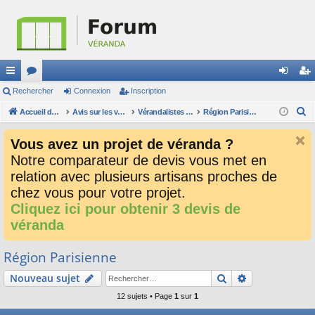
ac
Rechercher
or
Connexion
Inscription
on
ns
R
co
Accueil du forum
u
Avis sur les verandalistes et les devis
Vérandalistes par secteur
Région Parisienne
ne
cri
e
ur
m
xi
pti
Vous avez un projet de véranda ?
c
ci
s
on
on
Notre comparateur de devis vous met en
h
relation avec plusieurs artisans proches de
e
s
r
chez vous pour votre projet.
c
Cliquez ici pour obtenir 3 devis de
h
véranda
e
r
Région Parisienne
Rechercher
Recherche av
Nouveau sujet
12 sujets • Page
1
sur
1