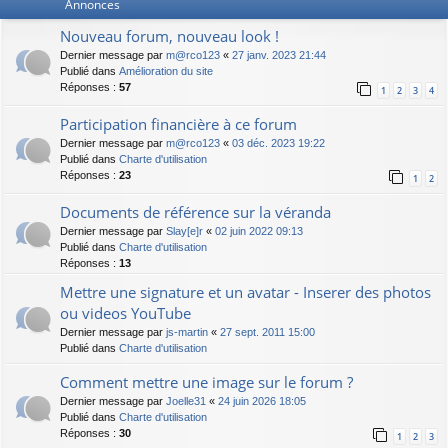
Annonces
Nouveau forum, nouveau look !
Dernier message par
m@rco123
«
27 janv. 2023 21:44
Publié dans
Amélioration du site
Réponses :
57
1
2
3
4
Participation financière à ce forum
Dernier message par
m@rco123
«
03 déc. 2023 19:22
Publié dans
Charte d'utilisation
Réponses :
23
1
2
Documents de référence sur la véranda
Dernier message par
Slay[e]r
«
02 juin 2022 09:13
Publié dans
Charte d'utilisation
Réponses :
13
Mettre une signature et un avatar - Inserer des photos
ou videos YouTube
Dernier message par
js-martin
«
27 sept. 2011 15:00
Publié dans
Charte d'utilisation
Comment mettre une image sur le forum ?
Dernier message par
Joelle31
«
24 juin 2026 18:05
Publié dans
Charte d'utilisation
Réponses :
30
1
2
3