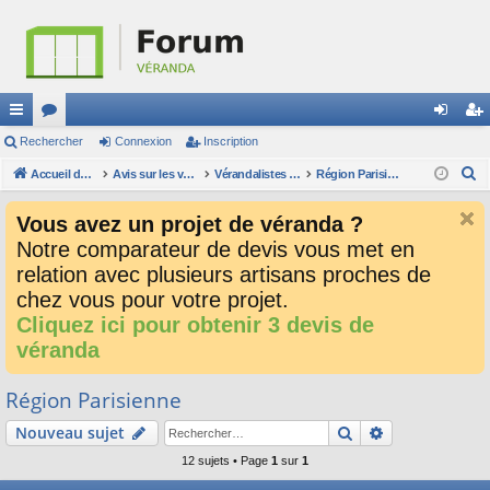
ac
Rechercher
or
Connexion
Inscription
on
ns
R
co
Accueil du forum
u
Avis sur les verandalistes et les devis
Vérandalistes par secteur
Région Parisienne
ne
cri
e
ur
m
xi
pti
Vous avez un projet de véranda ?
c
ci
s
on
on
Notre comparateur de devis vous met en
h
relation avec plusieurs artisans proches de
e
s
r
chez vous pour votre projet.
c
Cliquez ici pour obtenir 3 devis de
h
véranda
e
r
Région Parisienne
Rechercher
Recherche av
Nouveau sujet
12 sujets • Page
1
sur
1