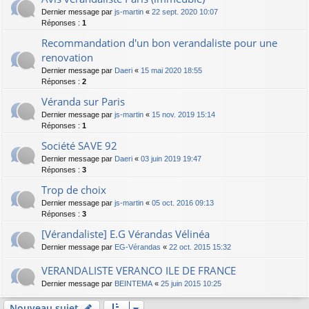
Dernier message par
js-martin
«
22 sept. 2020 10:07
Réponses :
1
Recommandation d'un bon verandaliste pour une
renovation
Dernier message par
Daeri
«
15 mai 2020 18:55
Réponses :
2
Véranda sur Paris
Dernier message par
js-martin
«
15 nov. 2019 15:14
Réponses :
1
Société SAVE 92
Dernier message par
Daeri
«
03 juin 2019 19:47
Réponses :
3
Trop de choix
Dernier message par
js-martin
«
05 oct. 2016 09:13
Réponses :
3
[Vérandaliste] E.G Vérandas Vélinéa
Dernier message par
EG-Vérandas
«
22 oct. 2015 15:32
VERANDALISTE VERANCO ILE DE FRANCE
Dernier message par
BEINTEMA
«
25 juin 2015 10:25
Nouveau sujet