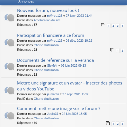
Annonces
Nouveau forum, nouveau look !
Dernier message par
m@rco123
«
27 janv. 2023 21:44
Publié dans
Amélioration du site
Réponses :
57
1
2
3
4
Participation financière à ce forum
Dernier message par
m@rco123
«
03 déc. 2023 19:22
Publié dans
Charte d'utilisation
Réponses :
23
1
2
Documents de référence sur la véranda
Dernier message par
Slay[e]r
«
02 juin 2022 09:13
Publié dans
Charte d'utilisation
Réponses :
13
Mettre une signature et un avatar - Inserer des photos
ou videos YouTube
Dernier message par
js-martin
«
27 sept. 2011 15:00
Publié dans
Charte d'utilisation
Comment mettre une image sur le forum ?
Dernier message par
Joelle31
«
24 juin 2026 18:05
Publié dans
Charte d'utilisation
Réponses :
30
1
2
3