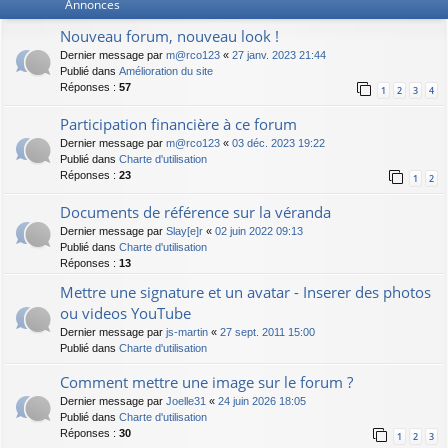
Annonces
Nouveau forum, nouveau look !
Dernier message par
m@rco123
«
27 janv. 2023 21:44
Publié dans
Amélioration du site
Réponses :
57
1
2
3
4
Participation financière à ce forum
Dernier message par
m@rco123
«
03 déc. 2023 19:22
Publié dans
Charte d'utilisation
Réponses :
23
1
2
Documents de référence sur la véranda
Dernier message par
Slay[e]r
«
02 juin 2022 09:13
Publié dans
Charte d'utilisation
Réponses :
13
Mettre une signature et un avatar - Inserer des photos
ou videos YouTube
Dernier message par
js-martin
«
27 sept. 2011 15:00
Publié dans
Charte d'utilisation
Comment mettre une image sur le forum ?
Dernier message par
Joelle31
«
24 juin 2026 18:05
Publié dans
Charte d'utilisation
Réponses :
30
1
2
3