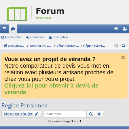
ac
Rechercher
or
Connexion
Inscription
on
ns
R
co
Accueil du forum
u
Avis sur les verandalistes et les devis
Vérandalistes par secteur
Région Parisienne
ne
cri
e
ur
m
xi
pti
Vous avez un projet de véranda ?
c
ci
s
on
on
Notre comparateur de devis vous met en
h
relation avec plusieurs artisans proches de
e
s
r
chez vous pour votre projet.
c
Cliquez ici pour obtenir 3 devis de
h
véranda
e
r
Région Parisienne
Rechercher
Recherche av
Nouveau sujet
12 sujets • Page
1
sur
1