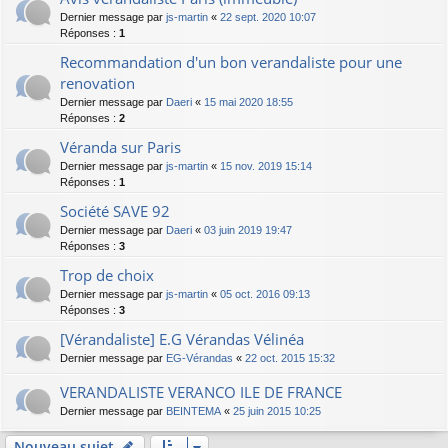
Dernier message par
js-martin
«
22 sept. 2020 10:07
Réponses :
1
Recommandation d'un bon verandaliste pour une
renovation
Dernier message par
Daeri
«
15 mai 2020 18:55
Réponses :
2
Véranda sur Paris
Dernier message par
js-martin
«
15 nov. 2019 15:14
Réponses :
1
Société SAVE 92
Dernier message par
Daeri
«
03 juin 2019 19:47
Réponses :
3
Trop de choix
Dernier message par
js-martin
«
05 oct. 2016 09:13
Réponses :
3
[Vérandaliste] E.G Vérandas Vélinéa
Dernier message par
EG-Vérandas
«
22 oct. 2015 15:32
VERANDALISTE VERANCO ILE DE FRANCE
Dernier message par
BEINTEMA
«
25 juin 2015 10:25
Nouveau sujet