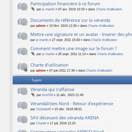
Participation financière à ce forum
par
js-martin
»
07 avr. 2019 10:33
» dans
Charte d'utilisation
Documents de référence sur la véranda
par
admin
»
10 févr. 2016 12:30
» dans
Charte d'utilisation
Mettre une signature et un avatar - Inserer des p
par
js-martin
»
27 sept. 2011 15:00
» dans
Charte d'utilisation
Comment mettre une image sur le forum ?
par
js-martin
»
25 sept. 2011 11:14
» dans
Charte d'utilisation
Charte d'utilisation
par
admin
»
07 juin 2011 17:36
» dans
Charte d'utilisation
Sujets
Véranda qui s’affaisse
par
Kmi768
»
11 déc. 2023 21:49
Vérandalistes Nord - Retour d'expérience
par
ChristianR
»
15 déc. 2018 08:01
SAV décevant des véranda AKENA
par
Charlet
»
17 juil. 2018 12:20
Construction vérandas IVERCO Nord