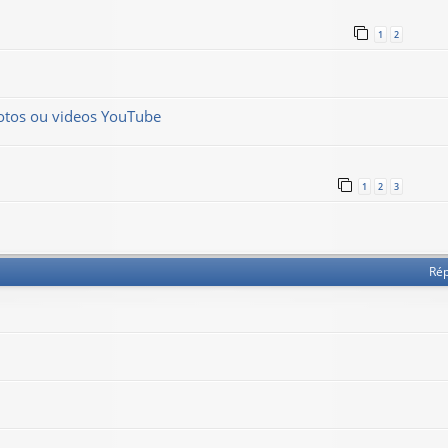
1
2
hotos ou videos YouTube
1
2
3
Ré