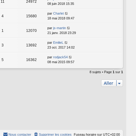
11
24972
08 juin 2018 15:35
par
Charlet
4
15680
18 mai 2018 09:47
par
js-martin
1
12070
21 janv. 2018 23:29
par
EmilieL
3
13692
23 oct. 2017 14:02
par
rodjack54
5
16362
08 mai 2015 09:57
8 sujets • Page
1
sur
1
Aller
Nous contacter
Supprimer les cookies
Fuseau horaire sur
UTC+02:00