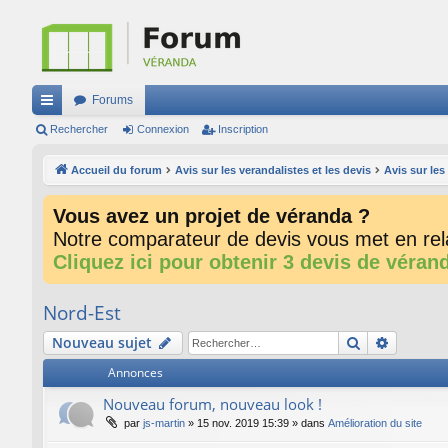
Forums
ac
Rechercher
Connexion
Inscription
co
Accueil du forum
Avis sur les verandalistes et les devis
Avis sur le
ur
Vous avez un projet de véranda ?
ci
Notre comparateur de devis vous met en rela
s
Cliquez ici pour obtenir 3 devis de véran
Nord-Est
Rechercher
Recherc
Nouveau sujet
Annonces
Nouveau forum, nouveau look !
par
js-martin
»
15 nov. 2019 15:39
» dans
Amélioration du site