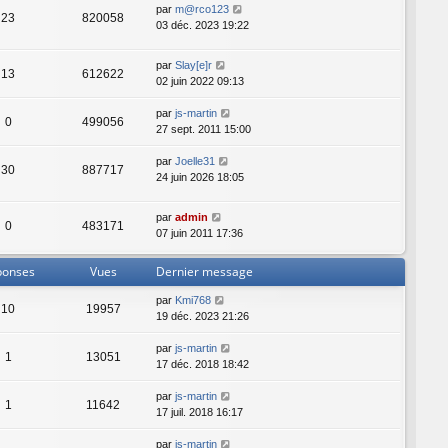
par
m@rco123
23
820058
03 déc. 2023 19:22
par
Slay[e]r
13
612622
02 juin 2022 09:13
par
js-martin
0
499056
27 sept. 2011 15:00
par
Joelle31
30
887717
24 juin 2026 18:05
par
admin
0
483171
07 juin 2011 17:36
ponses
Vues
Dernier message
par
Kmi768
10
19957
19 déc. 2023 21:26
par
js-martin
1
13051
17 déc. 2018 18:42
par
js-martin
1
11642
17 juil. 2018 16:17
par
js-martin