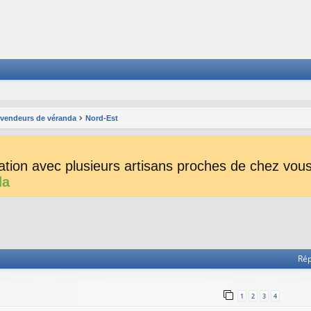
s vendeurs de véranda
Nord-Est
tion avec plusieurs artisans proches de chez vous 
da
he avancée
Ré
1
2
3
4