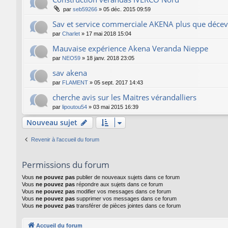
par
seb59266
»
05 déc. 2015 09:59
Sav et service commerciale AKENA plus que décev
par
Charlet
»
17 mai 2018 15:04
Mauvaise expérience Akena Veranda Nieppe
par
NEO59
»
18 janv. 2018 23:05
sav akena
par
FLAMENT
»
05 sept. 2017 14:43
cherche avis sur les Maitres vérandalliers
par
lipoutou54
»
03 mai 2015 16:39
Nouveau sujet
Revenir à l’accueil du forum
Permissions du forum
Vous
ne pouvez pas
publier de nouveaux sujets dans ce forum
Vous
ne pouvez pas
répondre aux sujets dans ce forum
Vous
ne pouvez pas
modifier vos messages dans ce forum
Vous
ne pouvez pas
supprimer vos messages dans ce forum
Vous
ne pouvez pas
transférer de pièces jointes dans ce forum
Accueil du forum