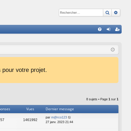
Recherche
Reche
R
FA
on
ns
Q
ne
cri
xi
pti
on
on
pour votre projet.
8 sujets • Page
1
sur
1
ponses
Vues
Dernier message
par
m@rco123
57
1461992
27 janv. 2023 21:44