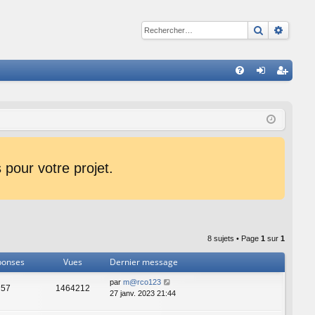
Recherche
Reche
R
FA
on
ns
Q
ne
cri
xi
pti
on
on
pour votre projet.
8 sujets • Page
1
sur
1
ponses
Vues
Dernier message
par
m@rco123
57
1464212
27 janv. 2023 21:44