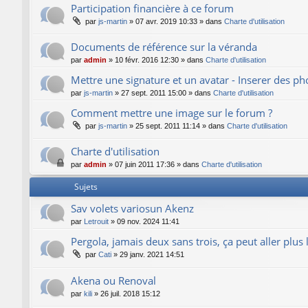
Participation financière à ce forum
par
js-martin
»
07 avr. 2019 10:33
» dans
Charte d'utilisation
Documents de référence sur la véranda
par
admin
»
10 févr. 2016 12:30
» dans
Charte d'utilisation
Mettre une signature et un avatar - Inserer des p
par
js-martin
»
27 sept. 2011 15:00
» dans
Charte d'utilisation
Comment mettre une image sur le forum ?
par
js-martin
»
25 sept. 2011 11:14
» dans
Charte d'utilisation
Charte d'utilisation
par
admin
»
07 juin 2011 17:36
» dans
Charte d'utilisation
Sujets
Sav volets variosun Akenz
par
Letrouit
»
09 nov. 2024 11:41
Pergola, jamais deux sans trois, ça peut aller plus 
par
Cati
»
29 janv. 2021 14:51
Akena ou Renoval
par
kili
»
26 juil. 2018 15:12