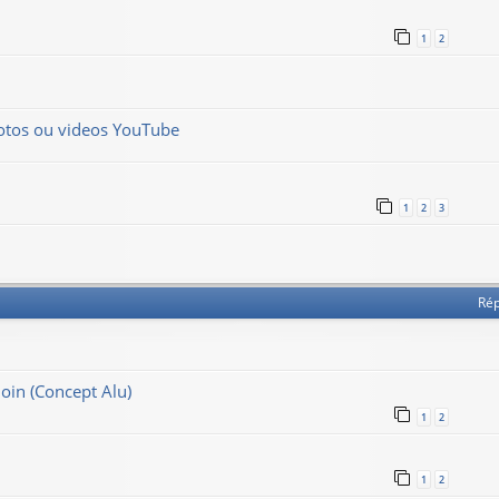
1
2
hotos ou videos YouTube
1
2
3
Ré
loin (Concept Alu)
1
2
1
2