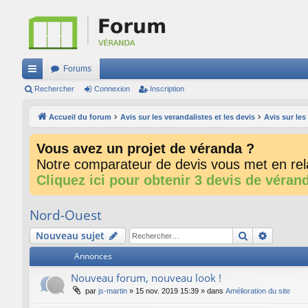
Forums
ac
Rechercher
Connexion
Inscription
co
Accueil du forum
Avis sur les verandalistes et les devis
Avis sur le
ur
Vous avez un projet de véranda ?
ci
Notre comparateur de devis vous met en rela
s
Cliquez ici pour obtenir 3 devis de véran
Nord-Ouest
Rechercher
Recherc
Nouveau sujet
Annonces
Nouveau forum, nouveau look !
par
js-martin
»
15 nov. 2019 15:39
» dans
Amélioration du site