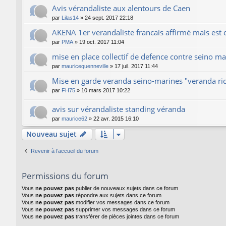
Avis vérandaliste aux alentours de Caen
par
Lilas14
»
24 sept. 2017 22:18
AKENA 1er verandaliste francais affirmé mais est c
par
PMA
»
19 oct. 2017 11:04
mise en place collectif de defence contre seino m
par
mauricequenneville
»
17 juil. 2017 11:44
Mise en garde veranda seino-marines "veranda ri
par
FH75
»
10 mars 2017 10:22
avis sur vérandaliste standing véranda
par
maurice62
»
22 avr. 2015 16:10
Nouveau sujet
Revenir à l’accueil du forum
Permissions du forum
Vous
ne pouvez pas
publier de nouveaux sujets dans ce forum
Vous
ne pouvez pas
répondre aux sujets dans ce forum
Vous
ne pouvez pas
modifier vos messages dans ce forum
Vous
ne pouvez pas
supprimer vos messages dans ce forum
Vous
ne pouvez pas
transférer de pièces jointes dans ce forum