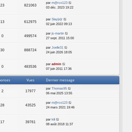
par
m@rco123
23
821063
03 déc. 2023 19:22
par
Slay[e]r
13
612975
02 juin 2022 09:13
par
js-martin
0
499574
27 sept. 2011 15:00
par
Joelle31
30
888724
24 juin 2026 18:05
par
admin
0
483536
07 juin 2011 17:36
ponses
Vues
Dernier message
par
Thomas95
2
17977
06 mai 2025 13:55
par
m@rco123
28
43525
24 mars 2021 19:46
par
kili
17
39761
08 août 2018 11:37