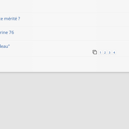
e mérité ?
arine 76
deau"
1
2
3
4