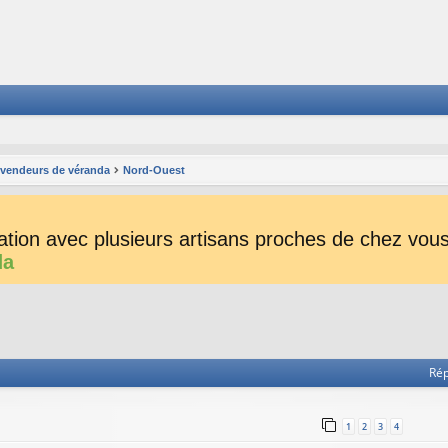
s vendeurs de véranda
Nord-Ouest
tion avec plusieurs artisans proches de chez vous 
da
he avancée
Ré
1
2
3
4