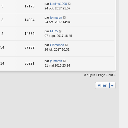
par
Lesims1000
5
17175
24 oct. 2017 21:57
par
js-martin
3
14084
24 oct. 2017 14:04
par
FH75
2
14385
07 sept. 2017 18:45
par
Clémence
54
87989
26 juil. 2017 10:31
par
js-martin
14
30921
31 mai 2016 23:24
8 sujets • Page
1
sur
1
Aller