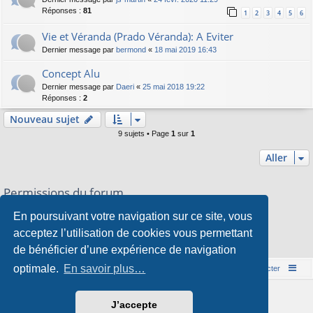
Réponses :
81
1
2
3
4
5
6
Vie et Véranda (Prado Véranda): A Eviter
Dernier message par
bermond
«
18 mai 2019 16:43
Concept Alu
Dernier message par
Daeri
«
25 mai 2018 19:22
Réponses :
2
Nouveau sujet
9 sujets • Page
1
sur
1
Aller
Permissions du forum
Vous
ne pouvez pas
publier de nouveaux sujets dans ce forum
En poursuivant votre navigation sur ce site, vous
Vous
ne pouvez pas
répondre aux sujets dans ce forum
Vous
ne pouvez pas
modifier vos messages dans ce forum
acceptez l’utilisation de cookies vous permettant
Vous
ne pouvez pas
supprimer vos messages dans ce forum
de bénéficier d’une expérience de navigation
Vous
ne pouvez pas
transférer de pièces jointes dans ce forum
optimale.
En savoir plus…
Accueil du forum
Nous contacter
Développé par
phpBB
® Forum Software © phpBB Limited
J’accepte
Style par
Arty
&
halilesen