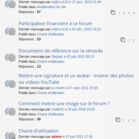
Dernier message par
m@rco123
«
27 janv. 2023 21:44
Publié dans
Amélioration du site
Réponses :
57
1
2
3
4
Participation financière à ce forum
Dernier message par
m@rco123
«
03 déc. 2023 19:22
Publié dans
Charte d'utilisation
Réponses :
23
1
2
Documents de référence sur la véranda
Dernier message par
Slay[e]r
«
02 juin 2022 09:13
Publié dans
Charte d'utilisation
Réponses :
13
Mettre une signature et un avatar - Inserer des photos
ou videos YouTube
Dernier message par
js-martin
«
27 sept. 2011 15:00
Publié dans
Charte d'utilisation
Comment mettre une image sur le forum ?
Dernier message par
Joelle31
«
24 juin 2026 18:05
Publié dans
Charte d'utilisation
Réponses :
30
1
2
3
Charte d'utilisation
Dernier message par
admin
«
07 juin 2011 17:36