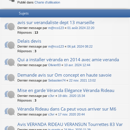
Publié dans
Charte d'utilisation
Sujets
avis sur verandaliste dept 13 marseille
Dernier message par
m@rco123
«
01 août 2024 22:20
Réponses :
13
Delais devis
Dernier message par
m@rco123
«
06 juil. 2024 08:22
Réponses :
3
Qui a installer véranda en 2014 avec amie veranda
Dernier message par
Olivier83
«
10 avr. 2024 12:44
Demande avis sur Om concept en haute savoie
Dernier message par
Sebastien74
«
22 nov. 2021 13:02
Mise en garde Véranda Elégance Véranda Rideau
Dernier message par
c3vr
«
19 déc. 2020 15:34
Réponses :
3
Véranda Rideau dans Ca peut vous arriver sur M6
Dernier message par
c3vr
«
17 nov. 2020 20:44
Avis VERANDA RIDEAU VERANSUN Tourrettes 83 Var
Dernier message par
js-martin
«
24 févr. 2020 11:29