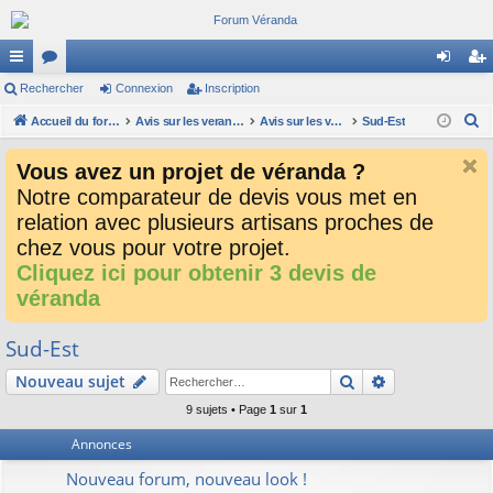
ac
Rechercher
or
Connexion
Inscription
on
ns
R
co
Accueil du forum
u
Avis sur les verandalistes et les devis
Avis sur les vendeurs de véranda
Sud-Est
ne
cri
e
ur
m
xi
pti
Vous avez un projet de véranda ?
c
ci
s
on
on
Notre comparateur de devis vous met en
h
relation avec plusieurs artisans proches de
e
s
r
chez vous pour votre projet.
c
Cliquez ici pour obtenir 3 devis de
h
véranda
e
r
Sud-Est
Rechercher
Recherche av
Nouveau sujet
9 sujets • Page
1
sur
1
Annonces
Nouveau forum, nouveau look !