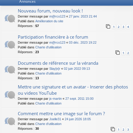
Annonces
Nouveau forum, nouveau look !
Dernier message par
m@rco123
«
27 janv. 2023 21:44
Publié dans
Amélioration du site
Réponses :
57
1
2
3
4
Participation financière à ce forum
Dernier message par
m@rco123
«
03 déc. 2023 19:22
Publié dans
Charte d'utilisation
Réponses :
23
1
2
Documents de référence sur la véranda
Dernier message par
Slay[e]r
«
02 juin 2022 09:13
Publié dans
Charte d'utilisation
Réponses :
13
Mettre une signature et un avatar - Inserer des photos
ou videos YouTube
Dernier message par
js-martin
«
27 sept. 2011 15:00
Publié dans
Charte d'utilisation
Comment mettre une image sur le forum ?
Dernier message par
Joelle31
«
24 juin 2026 18:05
Publié dans
Charte d'utilisation
Réponses :
30
1
2
3