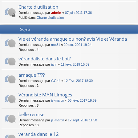
Charte d'utilisation
Dernier message par
admin
«
07 juin 2011 17:36
Publié dans
Charte d'utilisation
Sujets
Vie et véranda arnaque ou non? avis Vie et Véranda
Dernier message par
moi31
«
20 oct. 2021 19:24
Réponses :
4
vérandaliste dans le Lot?
Dernier message par
jann
«
11 févr. 2019 15:59
arnaque ????
Dernier message par
GG44
«
12 févr. 2017 18:30
Réponses :
2
Vérandiste MAN Limoges
Dernier message par
js-martin
«
06 févr. 2017 19:59
Réponses :
3
belle remise
Dernier message par
js-martin
«
12 sept. 2016 11:50
Réponses :
8
veranda dans le 12