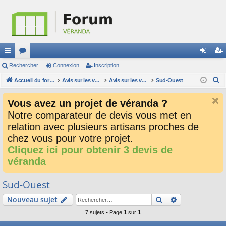
ac
Rechercher
or
Connexion
Inscription
on
ns
R
co
Accueil du forum
u
Avis sur les verandalistes et les devis
Avis sur les vendeurs de véranda
Sud-Ouest
ne
cri
e
ur
m
xi
pti
Vous avez un projet de véranda ?
c
ci
s
on
on
Notre comparateur de devis vous met en
h
relation avec plusieurs artisans proches de
e
s
r
chez vous pour votre projet.
c
Cliquez ici pour obtenir 3 devis de
h
véranda
e
r
Sud-Ouest
Rechercher
Recherche av
Nouveau sujet
7 sujets • Page
1
sur
1