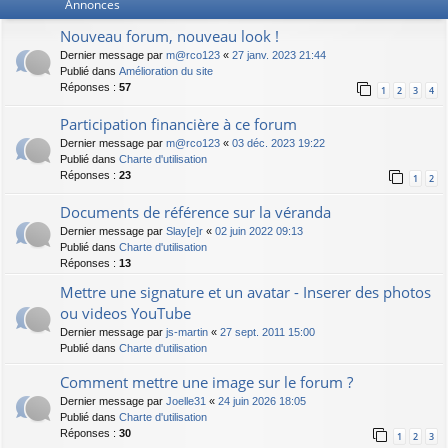
Annonces
Nouveau forum, nouveau look !
Dernier message par
m@rco123
«
27 janv. 2023 21:44
Publié dans
Amélioration du site
Réponses :
57
1
2
3
4
Participation financière à ce forum
Dernier message par
m@rco123
«
03 déc. 2023 19:22
Publié dans
Charte d'utilisation
Réponses :
23
1
2
Documents de référence sur la véranda
Dernier message par
Slay[e]r
«
02 juin 2022 09:13
Publié dans
Charte d'utilisation
Réponses :
13
Mettre une signature et un avatar - Inserer des photos
ou videos YouTube
Dernier message par
js-martin
«
27 sept. 2011 15:00
Publié dans
Charte d'utilisation
Comment mettre une image sur le forum ?
Dernier message par
Joelle31
«
24 juin 2026 18:05
Publié dans
Charte d'utilisation
Réponses :
30
1
2
3