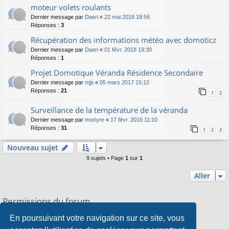
moteur volets roulants
Dernier message par
Daeri
«
22 mai 2018 18:56
Réponses :
3
Récupération des informations météo avec domoticz
Dernier message par
Daeri
«
01 févr. 2018 19:30
Réponses :
1
Projet Domotique Véranda Résidence Secondaire
Dernier message par
mjp
«
05 mars 2017 15:12
Réponses :
21
1
2
Surveillance de la température de la véranda
Dernier message par
mortyre
«
17 févr. 2016 11:10
Réponses :
31
1
2
3
Nouveau sujet
9 sujets • Page
1
sur
1
Aller
Permissions du forum
Vous
ne pouvez pas
publier de nouveaux sujets dans ce forum
En poursuivant votre navigation sur ce site, vous
Vous
ne pouvez pas
répondre aux sujets dans ce forum
Vous
ne pouvez pas
modifier vos messages dans ce forum