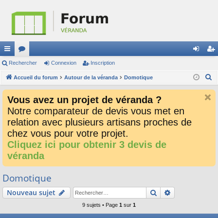
ac
Rechercher
or
Connexion
Inscription
on
ns
R
co
Accueil du forum
u
Autour de la véranda
Domotique
ne
cri
e
ur
m
xi
pti
Vous avez un projet de véranda ?
c
ci
s
on
on
Notre comparateur de devis vous met en
h
relation avec plusieurs artisans proches de
e
s
r
chez vous pour votre projet.
c
Cliquez ici pour obtenir 3 devis de
h
véranda
e
r
Domotique
Rechercher
Recherche av
Nouveau sujet
9 sujets • Page
1
sur
1