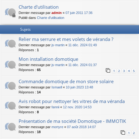
Charte d'utilisation
Dernier message par
admin
«
07 juin 2011 17:36
Publié dans
Charte d'utilisation
Sujets
Relier ma serrure et mes volets de véranda ?
Dernier message par
js-martin
«
11 déc. 2024 01:49
Réponses :
1
Mon installation domotique
Dernier message par
js-martin
«
11 déc. 2024 01:37
Réponses :
65
1
2
3
4
5
Commande domotique de mon store solaire
Dernier message par
Ismaell
«
10 juin 2023 13:48
Réponses :
14
Avis robot pour nettoyer les vitres de ma véranda
Dernier message par
fannii
«
12 nov. 2020 14:53
Réponses :
8
Présentation de ma société Domotique - IMMOTIK
Dernier message par
mortyre
«
07 août 2018 14:07
Réponses :
18
1
2