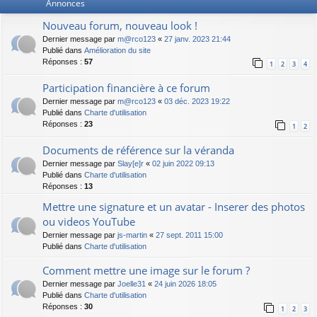
Annonces
Nouveau forum, nouveau look !
Dernier message par
m@rco123
«
27 janv. 2023 21:44
Publié dans
Amélioration du site
Réponses :
57
1
2
3
4
Participation financière à ce forum
Dernier message par
m@rco123
«
03 déc. 2023 19:22
Publié dans
Charte d'utilisation
Réponses :
23
1
2
Documents de référence sur la véranda
Dernier message par
Slay[e]r
«
02 juin 2022 09:13
Publié dans
Charte d'utilisation
Réponses :
13
Mettre une signature et un avatar - Inserer des photos
ou videos YouTube
Dernier message par
js-martin
«
27 sept. 2011 15:00
Publié dans
Charte d'utilisation
Comment mettre une image sur le forum ?
Dernier message par
Joelle31
«
24 juin 2026 18:05
Publié dans
Charte d'utilisation
Réponses :
30
1
2
3