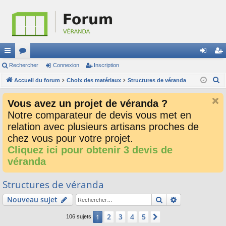
ac
Rechercher
or
Connexion
Inscription
on
ns
R
co
Accueil du forum
u
Choix des matériaux
Structures de véranda
ne
cri
e
ur
m
xi
pti
Vous avez un projet de véranda ?
c
ci
s
on
on
Notre comparateur de devis vous met en
h
relation avec plusieurs artisans proches de
e
s
r
chez vous pour votre projet.
c
Cliquez ici pour obtenir 3 devis de
h
véranda
e
r
Structures de véranda
Rechercher
Recherche av
Nouveau sujet
2
3
4
5
1
Suivant
106 sujets