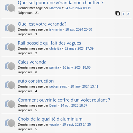
Quel sol pour une véranda non chauffée ?
Dernier message par
Mattheo
«
24 avr. 2024 09:19
Réponses :
21
1
2
Quel est votre veranda?
Dernier message par
js-martin
«
18 avr. 2024 20:50
Réponses :
1
Rail bosselé qui fait des vagues
Dernier message par
christitia
«
22 mars 2024 17:39
Réponses :
2
Cales veranda
Dernier message par
pamiila
«
16 janv. 2024 18:05
Réponses :
6
auto construction
Dernier message par
sebterreaux
«
10 janv. 2024 13:41
Réponses :
4
Comment ouvrir le coffre d'un volet roulant ?
Dernier message par
Daeri
«
14 oct. 2023 18:37
Réponses :
5
Choix de la qualité d'aluminium
Dernier message par
yagalo
«
19 sept. 2023 14:25
Réponses :
5