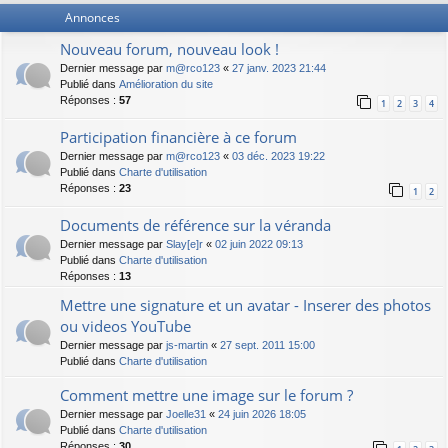
Annonces
Nouveau forum, nouveau look !
Dernier message par
m@rco123
«
27 janv. 2023 21:44
Publié dans
Amélioration du site
Réponses :
57
1
2
3
4
Participation financière à ce forum
Dernier message par
m@rco123
«
03 déc. 2023 19:22
Publié dans
Charte d'utilisation
Réponses :
23
1
2
Documents de référence sur la véranda
Dernier message par
Slay[e]r
«
02 juin 2022 09:13
Publié dans
Charte d'utilisation
Réponses :
13
Mettre une signature et un avatar - Inserer des photos
ou videos YouTube
Dernier message par
js-martin
«
27 sept. 2011 15:00
Publié dans
Charte d'utilisation
Comment mettre une image sur le forum ?
Dernier message par
Joelle31
«
24 juin 2026 18:05
Publié dans
Charte d'utilisation
Réponses :
30