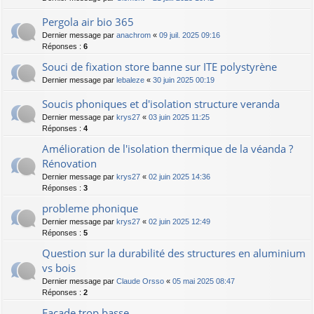
Pergola air bio 365
Dernier message par
anachrom
«
09 juil. 2025 09:16
Réponses :
6
Souci de fixation store banne sur ITE polystyrène
Dernier message par
lebaleze
«
30 juin 2025 00:19
Soucis phoniques et d'isolation structure veranda
Dernier message par
krys27
«
03 juin 2025 11:25
Réponses :
4
Amélioration de l'isolation thermique de la véanda ?
Rénovation
Dernier message par
krys27
«
02 juin 2025 14:36
Réponses :
3
probleme phonique
Dernier message par
krys27
«
02 juin 2025 12:49
Réponses :
5
Question sur la durabilité des structures en aluminium
vs bois
Dernier message par
Claude Orsso
«
05 mai 2025 08:47
Réponses :
2
Façade trop basse