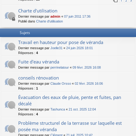
1
2
3
Charte d'utilisation
Dernier message par
admin
«
07 juin 2011 17:36
Publié dans
Charte d'utilisation
Sujets
Travail en hauteur pour pose de véranda
Dernier message par
Joelle31
«
24 juin 2026 18:01
Réponses :
4
Fuite d'eau véranda
Dernier message par
perrinelatour
«
09 févr. 2026 16:08
conseils rénovation
Dernier message par
Claude Orsso
«
02 févr. 2026 16:06
Réponses :
1
Évacuation des eaux de pluie, pente et fuites, pan
décalé
Dernier message par
Tashunca
«
21 oct. 2025 12:04
Réponses :
4
Problème structurel de la terrasse sur laquelle est
posée ma véranda
Dernier message par
Clément
«
21 juil. 2025 10:42