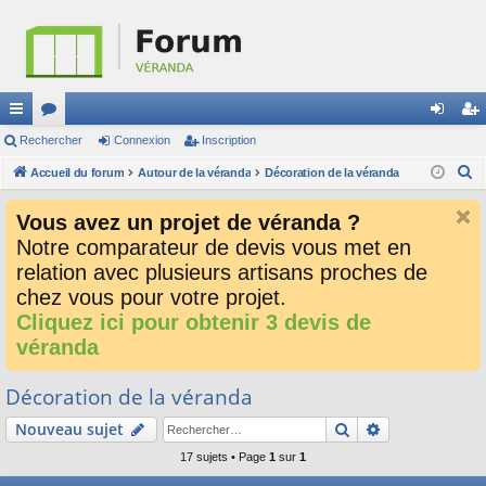
ac
Rechercher
or
Connexion
Inscription
on
ns
R
co
Accueil du forum
u
Autour de la véranda
Décoration de la véranda
ne
cri
e
ur
m
xi
pti
Vous avez un projet de véranda ?
c
ci
s
on
on
Notre comparateur de devis vous met en
h
relation avec plusieurs artisans proches de
e
s
r
chez vous pour votre projet.
c
Cliquez ici pour obtenir 3 devis de
h
véranda
e
r
Décoration de la véranda
Rechercher
Recherche av
Nouveau sujet
17 sujets • Page
1
sur
1