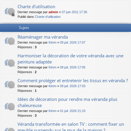
Charte d'utilisation
Dernier message par
admin
«
07 juin 2011 17:36
Publié dans
Charte d'utilisation
Sujets
Réaménager ma véranda
Dernier message par
Kimm
«
09 juil. 2026 17:07
Réponses :
3
Harmoniser la décoration de votre véranda avec une
peinture adaptée
Dernier message par
Kimm
«
09 juil. 2026 17:05
Réponses :
2
Comment protéger et entretenir les tissus en véranda ?
Dernier message par
Kimm
«
09 juil. 2026 17:03
Réponses :
1
Idées de décoration pour rendre ma véranda plus
chaleureuse
Dernier message par
Kimm
«
01 juil. 2026 21:10
Réponses :
3
Véranda transformée en salon TV : comment fixer un
meuble suspendu sur le mur de la maison ?