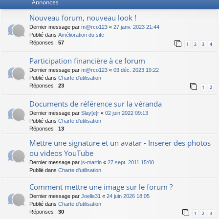
Annonces
Nouveau forum, nouveau look !
Dernier message par
m@rco123
«
27 janv. 2023 21:44
Publié dans
Amélioration du site
Réponses :
57
1
2
3
4
Participation financière à ce forum
Dernier message par
m@rco123
«
03 déc. 2023 19:22
Publié dans
Charte d'utilisation
Réponses :
23
1
2
Documents de référence sur la véranda
Dernier message par
Slay[e]r
«
02 juin 2022 09:13
Publié dans
Charte d'utilisation
Réponses :
13
Mettre une signature et un avatar - Inserer des photos
ou videos YouTube
Dernier message par
js-martin
«
27 sept. 2011 15:00
Publié dans
Charte d'utilisation
Comment mettre une image sur le forum ?
Dernier message par
Joelle31
«
24 juin 2026 18:05
Publié dans
Charte d'utilisation
Réponses :
30
1
2
3