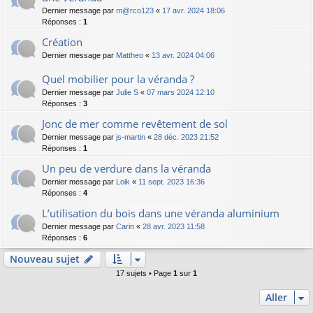
Dernier message par
m@rco123
«
17 avr. 2024 18:06
Réponses :
1
Création
Dernier message par
Mattheo
«
13 avr. 2024 04:06
Quel mobilier pour la véranda ?
Dernier message par
Julie S
«
07 mars 2024 12:10
Réponses :
3
Jonc de mer comme revêtement de sol
Dernier message par
js-martin
«
28 déc. 2023 21:52
Réponses :
1
Un peu de verdure dans la véranda
Dernier message par
Loik
«
11 sept. 2023 16:36
Réponses :
4
L’utilisation du bois dans une véranda aluminium
Dernier message par
Carin
«
28 avr. 2023 11:58
Réponses :
6
Nouveau sujet
17 sujets • Page
1
sur
1
Aller