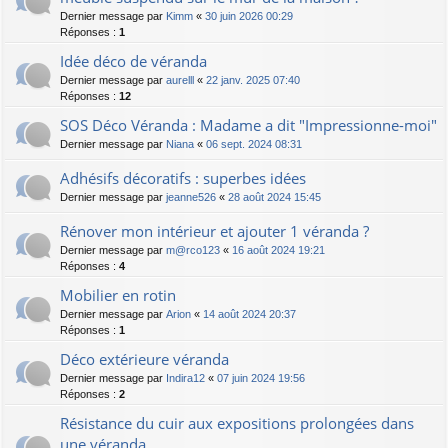
Dernier message par
Kimm
«
30 juin 2026 00:29
Réponses :
1
Idée déco de véranda
Dernier message par
aurelll
«
22 janv. 2025 07:40
Réponses :
12
SOS Déco Véranda : Madame a dit "Impressionne-moi"
Dernier message par
Niana
«
06 sept. 2024 08:31
Adhésifs décoratifs : superbes idées
Dernier message par
jeanne526
«
28 août 2024 15:45
Rénover mon intérieur et ajouter 1 véranda ?
Dernier message par
m@rco123
«
16 août 2024 19:21
Réponses :
4
Mobilier en rotin
Dernier message par
Arion
«
14 août 2024 20:37
Réponses :
1
Déco extérieure véranda
Dernier message par
Indira12
«
07 juin 2024 19:56
Réponses :
2
Résistance du cuir aux expositions prolongées dans
une véranda