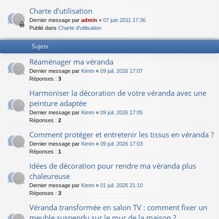
Charte d'utilisation
Dernier message par
admin
«
07 juin 2011 17:36
Publié dans
Charte d'utilisation
Sujets
Réaménager ma véranda
Dernier message par
Kimm
«
09 juil. 2026 17:07
Réponses :
3
Harmoniser la décoration de votre véranda avec une
peinture adaptée
Dernier message par
Kimm
«
09 juil. 2026 17:05
Réponses :
2
Comment protéger et entretenir les tissus en véranda ?
Dernier message par
Kimm
«
09 juil. 2026 17:03
Réponses :
1
Idées de décoration pour rendre ma véranda plus
chaleureuse
Dernier message par
Kimm
«
01 juil. 2026 21:10
Réponses :
3
Véranda transformée en salon TV : comment fixer un
meuble suspendu sur le mur de la maison ?