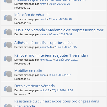
Dernier message par
Kimm
«
30 juin 2026 00:29
Réponses :
1
Idée déco de véranda
Dernier message par
aurelll
«
22 janv. 2025 07:40
Réponses :
12
SOS Déco Véranda : Madame a dit "Impressionne-moi"
Dernier message par
Niana
«
06 sept. 2024 08:31
Adhésifs décoratifs : superbes idées
Dernier message par
jeanne526
«
28 août 2024 15:45
Rénover mon intérieur et ajouter 1 véranda ?
Dernier message par
m@rco123
«
16 août 2024 19:21
Réponses :
4
Mobilier en rotin
Dernier message par
Arion
«
14 août 2024 20:37
Réponses :
1
Déco extérieure véranda
Dernier message par
Indira12
«
07 juin 2024 19:56
Réponses :
2
Résistance du cuir aux expositions prolongées dans
une véranda