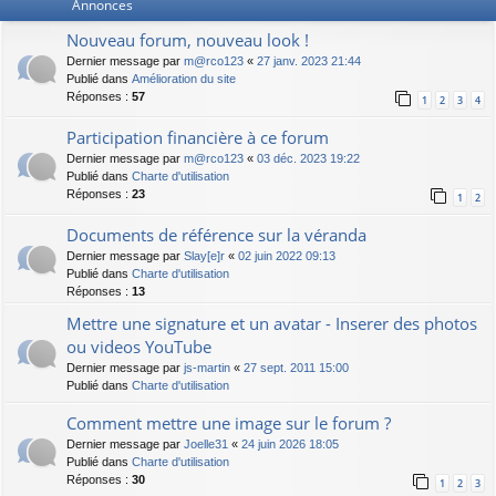
Annonces
Nouveau forum, nouveau look !
Dernier message par
m@rco123
«
27 janv. 2023 21:44
Publié dans
Amélioration du site
Réponses :
57
1
2
3
4
Participation financière à ce forum
Dernier message par
m@rco123
«
03 déc. 2023 19:22
Publié dans
Charte d'utilisation
Réponses :
23
1
2
Documents de référence sur la véranda
Dernier message par
Slay[e]r
«
02 juin 2022 09:13
Publié dans
Charte d'utilisation
Réponses :
13
Mettre une signature et un avatar - Inserer des photos
ou videos YouTube
Dernier message par
js-martin
«
27 sept. 2011 15:00
Publié dans
Charte d'utilisation
Comment mettre une image sur le forum ?
Dernier message par
Joelle31
«
24 juin 2026 18:05
Publié dans
Charte d'utilisation
Réponses :
30
1
2
3