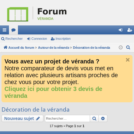
ac
Rechercher
or
Connexion
Inscription
on
ns
R
co
Accueil du forum
u
Autour de la véranda
Décoration de la véranda
ne
cri
e
ur
m
xi
pti
Vous avez un projet de véranda ?
c
ci
s
on
on
Notre comparateur de devis vous met en
h
relation avec plusieurs artisans proches de
e
s
r
chez vous pour votre projet.
c
Cliquez ici pour obtenir 3 devis de
h
véranda
e
r
Décoration de la véranda
Rechercher
Recherche av
Nouveau sujet
17 sujets • Page
1
sur
1