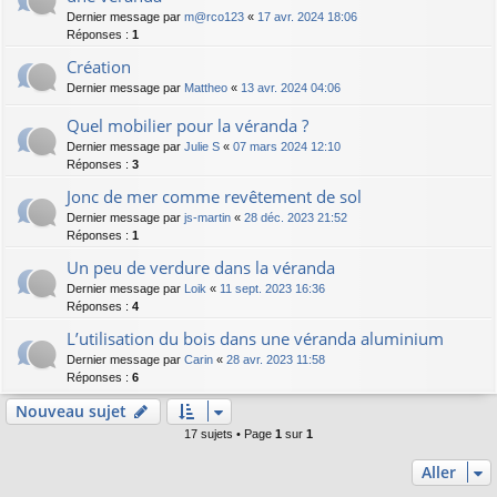
Dernier message par
m@rco123
«
17 avr. 2024 18:06
Réponses :
1
Création
Dernier message par
Mattheo
«
13 avr. 2024 04:06
Quel mobilier pour la véranda ?
Dernier message par
Julie S
«
07 mars 2024 12:10
Réponses :
3
Jonc de mer comme revêtement de sol
Dernier message par
js-martin
«
28 déc. 2023 21:52
Réponses :
1
Un peu de verdure dans la véranda
Dernier message par
Loik
«
11 sept. 2023 16:36
Réponses :
4
L’utilisation du bois dans une véranda aluminium
Dernier message par
Carin
«
28 avr. 2023 11:58
Réponses :
6
Nouveau sujet
17 sujets • Page
1
sur
1
Aller