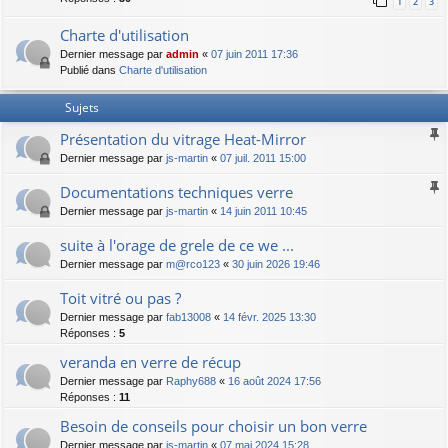
1
2
3
Charte d'utilisation
Dernier message par
admin
«
07 juin 2011 17:36
Publié dans
Charte d'utilisation
Sujets
Présentation du vitrage Heat-Mirror
Dernier message par
js-martin
«
07 juil. 2011 15:00
Documentations techniques verre
Dernier message par
js-martin
«
14 juin 2011 10:45
suite à l'orage de grele de ce we ...
Dernier message par
m@rco123
«
30 juin 2026 19:46
Toit vitré ou pas ?
Dernier message par
fab13008
«
14 févr. 2025 13:30
Réponses :
5
veranda en verre de récup
Dernier message par
Raphy688
«
16 août 2024 17:56
Réponses :
11
Besoin de conseils pour choisir un bon verre
Dernier message par
js-martin
«
07 mai 2024 15:28