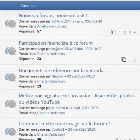
Annonces
Nouveau forum, nouveau look !
Dernier message par
m@rco123
«
27 janv. 2023 21:44
Publié dans
Amélioration du site
Réponses :
57
1
2
3
4
Participation financière à ce forum
Dernier message par
m@rco123
«
03 déc. 2023 19:22
Publié dans
Charte d'utilisation
Réponses :
23
1
2
Documents de référence sur la véranda
Dernier message par
Slay[e]r
«
02 juin 2022 09:13
Publié dans
Charte d'utilisation
Réponses :
13
Mettre une signature et un avatar - Inserer des photos
ou videos YouTube
Dernier message par
js-martin
«
27 sept. 2011 15:00
Publié dans
Charte d'utilisation
Comment mettre une image sur le forum ?
Dernier message par
Joelle31
«
24 juin 2026 18:05
Publié dans
Charte d'utilisation
Réponses :
30