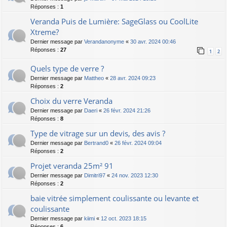
Réponses :
1
Veranda Puis de Lumière: SageGlass ou CoolLite
Xtreme?
Dernier message par
Verandanonyme
«
30 avr. 2024 00:46
Réponses :
27
1
2
Quels type de verre ?
Dernier message par
Mattheo
«
28 avr. 2024 09:23
Réponses :
2
Choix du verre Veranda
Dernier message par
Daeri
«
26 févr. 2024 21:26
Réponses :
8
Type de vitrage sur un devis, des avis ?
Dernier message par
Bertrand0
«
26 févr. 2024 09:04
Réponses :
2
Projet veranda 25m² 91
Dernier message par
Dimitri97
«
24 nov. 2023 12:30
Réponses :
2
baie vitrée simplement coulissante ou levante et
coulissante
Dernier message par
kiimi
«
12 oct. 2023 18:15
Réponses :
6