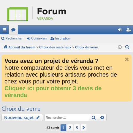
ac
Rechercher
or
Connexion
Inscription
on
ns
R
co
Accueil du forum
u
Choix des matériaux
Choix du verre
ne
cri
e
ur
m
xi
pti
Vous avez un projet de véranda ?
c
ci
s
on
on
Notre comparateur de devis vous met en
h
relation avec plusieurs artisans proches de
e
s
r
chez vous pour votre projet.
c
Cliquez ici pour obtenir 3 devis de
h
véranda
e
r
Choix du verre
Rechercher
Recherche av
Nouveau sujet
2
3
1
Suivant
72 sujets