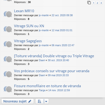
Réponses :
30
1
2
3
Lexan MR10
Dernier message par
js-martin
«
22 oct. 2020 09:38
Réponses :
8
Vitrage SUN ou XN
Dernier message par
js-martin
«
12 mai 2020 01:01
Réponses :
1
Vitrage Sageglass
Dernier message par
js-martin
«
06 mars 2020 22:47
Réponses :
2
[Toiture véranda] Double vitrage ou Triple Vitrage
Dernier message par
Daeri
«
30 oct. 2019 20:40
Réponses :
3
Vos précieux conseils sur vitrage pour veranda
Dernier message par
Daeri
«
09 mai 2019 20:33
Réponses :
5
Fissure monofilaire en toiture de véranda
Dernier message par
Targa
«
14 nov. 2018 12:59
Réponses :
3
Nouveau sujet