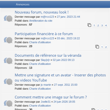
Annonces
Nouveau forum, nouveau look !
Dernier message par
m@rco123
«
27 janv. 2023 21:44
Publié dans
Amélioration du site
Réponses :
57
1
2
3
4
Participation financière à ce forum
Dernier message par
m@rco123
«
03 déc. 2023 19:22
Publié dans
Charte d'utilisation
Réponses :
23
1
2
Documents de référence sur la véranda
Dernier message par
Slay[e]r
«
02 juin 2022 09:13
Publié dans
Charte d'utilisation
Réponses :
13
Mettre une signature et un avatar - Inserer des photos
ou videos YouTube
Dernier message par
js-martin
«
27 sept. 2011 15:00
Publié dans
Charte d'utilisation
Comment mettre une image sur le forum ?
Dernier message par
Joelle31
«
24 juin 2026 18:05
Publié dans
Charte d'utilisation
Réponses :
30