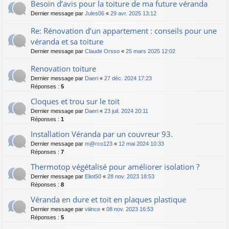
Besoin d’avis pour la toiture de ma future véranda
Dernier message par
Jules06
«
29 avr. 2025 13:12
Re: Rénovation d’un appartement : conseils pour une
véranda et sa toiture
Dernier message par
Claude Orsso
«
25 mars 2025 12:02
Renovation toiture
Dernier message par
Daeri
«
27 déc. 2024 17:23
Réponses :
5
Cloques et trou sur le toit
Dernier message par
Daeri
«
23 juil. 2024 20:11
Réponses :
1
Installation Véranda par un couvreur 93.
Dernier message par
m@rco123
«
12 mai 2024 10:33
Réponses :
7
Thermotop végétalisé pour améliorer isolation ?
Dernier message par
Eliot50
«
28 nov. 2023 18:53
Réponses :
8
Véranda en dure et toit en plaques plastique
Dernier message par
viiince
«
08 nov. 2023 16:53
Réponses :
5