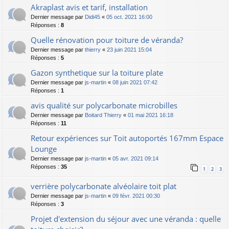
Akraplast avis et tarif, installation
Dernier message par
Didi45
«
05 oct. 2021 16:00
Réponses :
8
Quelle rénovation pour toiture de véranda?
Dernier message par
thierry
«
23 juin 2021 15:04
Réponses :
5
Gazon synthetique sur la toiture plate
Dernier message par
js-martin
«
08 juin 2021 07:42
Réponses :
1
avis qualité sur polycarbonate microbilles
Dernier message par
Boitard Thierry
«
01 mai 2021 16:18
Réponses :
11
Retour expériences sur Toit autoportés 167mm Espace
Lounge
Dernier message par
js-martin
«
05 avr. 2021 09:14
Réponses :
35
1
2
3
verrière polycarbonate alvéolaire toit plat
Dernier message par
js-martin
«
09 févr. 2021 00:30
Réponses :
3
Projet d'extension du séjour avec une véranda : quelle