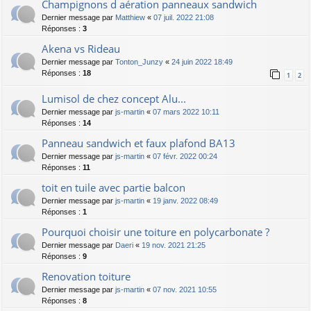
Champignons d aération panneaux sandwich
Dernier message par
Matthiew
«
07 juil. 2022 21:08
Réponses :
3
Akena vs Rideau
Dernier message par
Tonton_Junzy
«
24 juin 2022 18:49
Réponses :
18
1
2
Lumisol de chez concept Alu...
Dernier message par
js-martin
«
07 mars 2022 10:11
Réponses :
14
Panneau sandwich et faux plafond BA13
Dernier message par
js-martin
«
07 févr. 2022 00:24
Réponses :
11
toit en tuile avec partie balcon
Dernier message par
js-martin
«
19 janv. 2022 08:49
Réponses :
1
Pourquoi choisir une toiture en polycarbonate ?
Dernier message par
Daeri
«
19 nov. 2021 21:25
Réponses :
9
Renovation toiture
Dernier message par
js-martin
«
07 nov. 2021 10:55
Réponses :
8