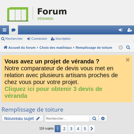
ac
Rechercher
or
Connexion
Inscription
on
ns
R
co
Accueil du forum
u
Choix des matériaux
Remplissage de toiture
ne
cri
e
ur
m
xi
pti
Vous avez un projet de véranda ?
c
ci
s
on
on
Notre comparateur de devis vous met en
h
relation avec plusieurs artisans proches de
e
s
r
chez vous pour votre projet.
c
Cliquez ici pour obtenir 3 devis de
h
véranda
e
r
Remplissage de toiture
Rechercher
Recherche av
Nouveau sujet
2
3
4
5
1
Suivant
116 sujets