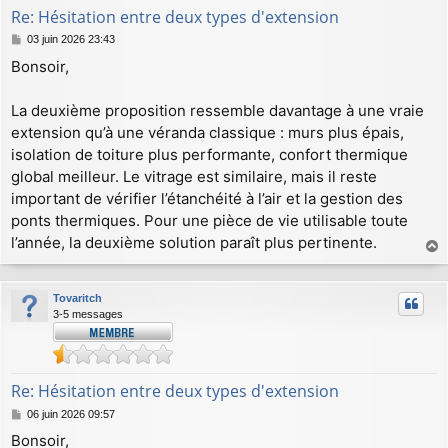
Re: Hésitation entre deux types d'extension
M
03 juin 2026 23:43
e
Bonsoir,
s
s
a
La deuxième proposition ressemble davantage à une vraie
g
extension qu’à une véranda classique : murs plus épais,
e
isolation de toiture plus performante, confort thermique
global meilleur. Le vitrage est similaire, mais il reste
important de vérifier l’étanchéité à l’air et la gestion des
ponts thermiques. Pour une pièce de vie utilisable toute
l’année, la deuxième solution paraît plus pertinente.
a
u
Tovaritch
t
3-5 messages
Re: Hésitation entre deux types d'extension
M
06 juin 2026 09:57
e
Bonsoir,
s