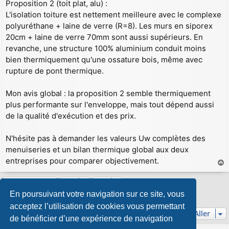
Proposition 2 (toit plat, alu) :
L'isolation toiture est nettement meilleure avec le complexe
polyuréthane + laine de verre (R=8). Les murs en siporex
20cm + laine de verre 70mm sont aussi supérieurs. En
revanche, une structure 100% aluminium conduit moins
bien thermiquement qu'une ossature bois, même avec
rupture de pont thermique.
Mon avis global : la proposition 2 semble thermiquement
plus performante sur l'enveloppe, mais tout dépend aussi
de la qualité d'exécution et des prix.
N'hésite pas à demander les valeurs Uw complètes des
menuiseries et un bilan thermique global aux deux
entreprises pour comparer objectivement.
a
u
Répondre
t
En poursuivant votre navigation sur ce site, vous
5 messages • Page
1
sur
1
acceptez l’utilisation de cookies vous permettant
Aller
de bénéficier d’une expérience de navigation