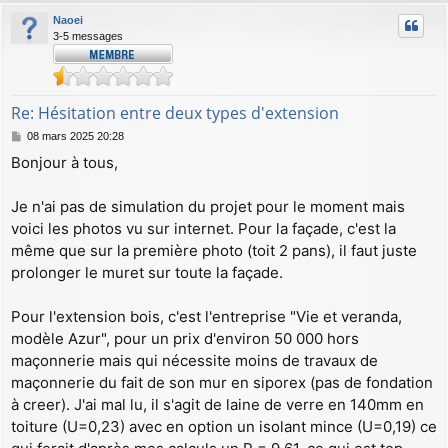
u
Naoei
t
3-5 messages
Re: Hésitation entre deux types d'extension
M
08 mars 2025 20:28
e
Bonjour à tous,
s
s
a
Je n'ai pas de simulation du projet pour le moment mais
g
voici les photos vu sur internet. Pour la façade, c'est la
e
même que sur la première photo (toit 2 pans), il faut juste
prolonger le muret sur toute la façade.
Pour l'extension bois, c'est l'entreprise "Vie et veranda,
modèle Azur", pour un prix d'environ 50 000 hors
maçonnerie mais qui nécessite moins de travaux de
maçonnerie du fait de son mur en siporex (pas de fondation
à creer). J'ai mal lu, il s'agit de laine de verre en 140mm en
toiture (U=0,23) avec en option un isolant mince (U=0,19) ce