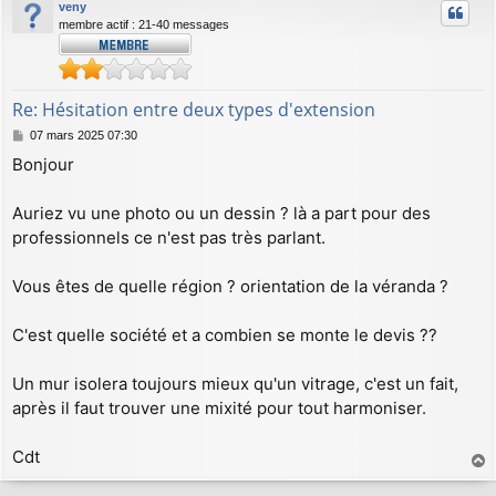
veny
t
membre actif : 21-40 messages
Re: Hésitation entre deux types d'extension
M
07 mars 2025 07:30
e
Bonjour
s
s
a
Auriez vu une photo ou un dessin ? là a part pour des
g
professionnels ce n'est pas très parlant.
e
Vous êtes de quelle région ? orientation de la véranda ?
C'est quelle société et a combien se monte le devis ??
Un mur isolera toujours mieux qu'un vitrage, c'est un fait,
après il faut trouver une mixité pour tout harmoniser.
Cdt
a