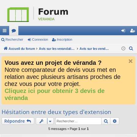
ac
Rechercher
or
Connexion
Inscription
on
ns
R
co
Accueil du forum
u
Avis sur les verandalistes et les devis
Avis sur les vendeurs de véranda
ne
cri
e
ur
m
xi
pti
Vous avez un projet de véranda ?
c
ci
s
on
on
Notre comparateur de devis vous met en
h
relation avec plusieurs artisans proches de
e
s
r
chez vous pour votre projet.
c
Cliquez ici pour obtenir 3 devis de
h
véranda
e
r
Hésitation entre deux types d'extension
Rechercher
Recherch
Répondre
5 messages • Page
1
sur
1