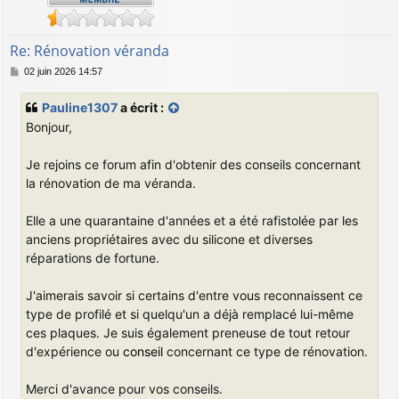
Re: Rénovation véranda
M
02 juin 2026 14:57
e
s
Pauline1307
a écrit :
s
Bonjour,
a
g
e
Je rejoins ce forum afin d'obtenir des conseils concernant
la rénovation de ma véranda.
Elle a une quarantaine d'années et a été rafistolée par les
anciens propriétaires avec du silicone et diverses
réparations de fortune.
J'aimerais savoir si certains d'entre vous reconnaissent ce
type de profilé et si quelqu'un a déjà remplacé lui-même
ces plaques. Je suis également preneuse de tout retour
d'expérience ou
conseil
concernant ce type de rénovation.
Merci d'avance pour vos conseils.