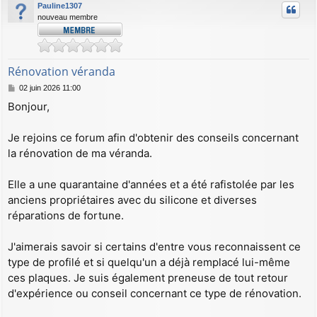
Pauline1307
nouveau membre
Rénovation véranda
M
02 juin 2026 11:00
e
Bonjour,
s
s
a
Je rejoins ce forum afin d'obtenir des conseils concernant
g
la rénovation de ma véranda.
e
Elle a une quarantaine d'années et a été rafistolée par les
anciens propriétaires avec du silicone et diverses
réparations de fortune.
J'aimerais savoir si certains d'entre vous reconnaissent ce
type de profilé et si quelqu'un a déjà remplacé lui-même
ces plaques. Je suis également preneuse de tout retour
d'expérience ou conseil concernant ce type de rénovation.