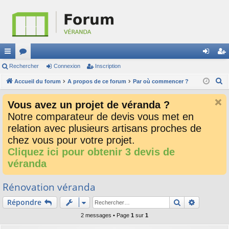
ac
Rechercher
or
Connexion
Inscription
on
ns
R
co
Accueil du forum
u
A propos de ce forum
Par où commencer ?
ne
cri
e
ur
m
xi
pti
Vous avez un projet de véranda ?
c
ci
s
on
on
Notre comparateur de devis vous met en
h
relation avec plusieurs artisans proches de
e
s
r
chez vous pour votre projet.
c
Cliquez ici pour obtenir 3 devis de
h
véranda
e
r
Rénovation véranda
Rechercher
Recherch
Répondre
2 messages • Page
1
sur
1