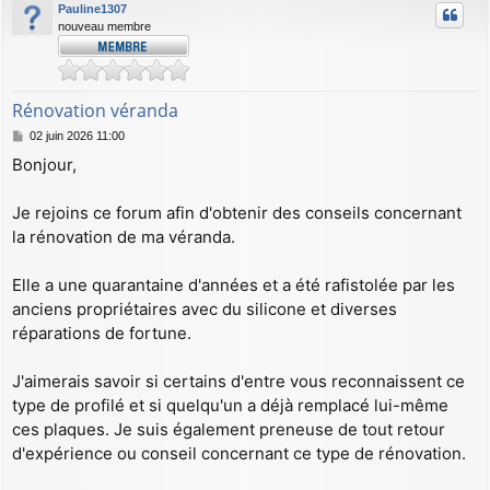
Pauline1307
nouveau membre
Rénovation véranda
M
02 juin 2026 11:00
e
Bonjour,
s
s
a
Je rejoins ce forum afin d'obtenir des conseils concernant
g
la rénovation de ma véranda.
e
Elle a une quarantaine d'années et a été rafistolée par les
anciens propriétaires avec du silicone et diverses
réparations de fortune.
J'aimerais savoir si certains d'entre vous reconnaissent ce
type de profilé et si quelqu'un a déjà remplacé lui-même
ces plaques. Je suis également preneuse de tout retour
d'expérience ou conseil concernant ce type de rénovation.