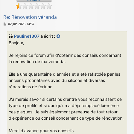
Re: Rénovation véranda
M
02 juin 2026 14:57
e
s
Pauline1307
a écrit :
s
Bonjour,
a
g
e
Je rejoins ce forum afin d'obtenir des conseils concernant
la rénovation de ma véranda.
Elle a une quarantaine d'années et a été rafistolée par les
anciens propriétaires avec du silicone et diverses
réparations de fortune.
J'aimerais savoir si certains d'entre vous reconnaissent ce
type de profilé et si quelqu'un a déjà remplacé lui-même
ces plaques. Je suis également preneuse de tout retour
d'expérience ou
conseil
concernant ce type de rénovation.
Merci d'avance pour vos conseils.