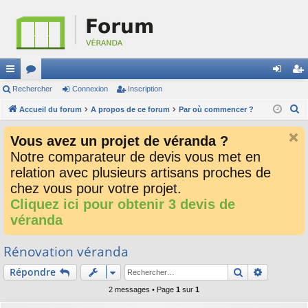
ac
Rechercher
or
Connexion
Inscription
on
ns
R
co
Accueil du forum
u
A propos de ce forum
Par où commencer ?
ne
cri
e
ur
m
xi
pti
Vous avez un projet de véranda ?
c
ci
s
on
on
Notre comparateur de devis vous met en
h
relation avec plusieurs artisans proches de
e
s
r
chez vous pour votre projet.
c
Cliquez ici pour obtenir 3 devis de
h
véranda
e
r
Rénovation véranda
Rechercher
Recherch
Répondre
2 messages • Page
1
sur
1