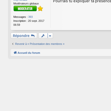
Pourrais tu expliquer ta présenc
s
Modérateurs globaux
a
g
e
Messages :
393
Inscription :
20 sept. 2017
06:59
Répondre
Revenir à « Présentation des membres »
Accueil du forum