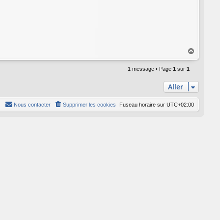
H
a
u
1 message • Page
1
sur
1
t
Aller
Nous contacter
Supprimer les cookies
Fuseau horaire sur
UTC+02:00