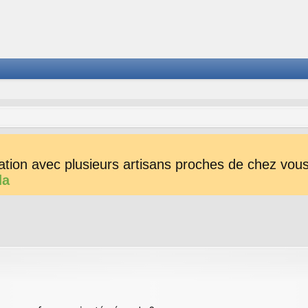
tion avec plusieurs artisans proches de chez vous 
da
her
herche avancée