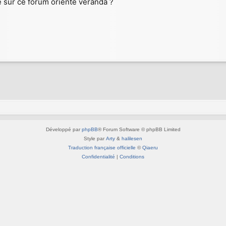
e sur ce forum orienté véranda ?
Développé par
phpBB
® Forum Software © phpBB Limited
Style par
Arty
&
halilesen
Traduction française officielle
©
Qiaeru
Confidentialité
|
Conditions