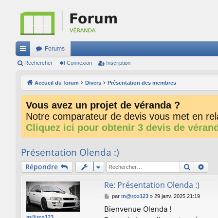
Forums
ac
Rechercher
Connexion
Inscription
co
Accueil du forum
Divers
Présentation des membres
ur
Vous avez un projet de véranda ?
ci
Notre comparateur de devis vous met en rela
s
Cliquez ici pour obtenir 3 devis de véran
Présentation Olenda :)
Recherc
Rec
Répondre
Re: Présentation Olenda :)
M
par
m@rco123
»
29 janv. 2025 21:19
e
Bienvenue Olenda !
s
m@rco123