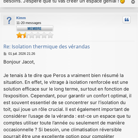
besoins. J’espère que tu vas créer un espace génial !
a
u
Kimm
t
11-20 messages
Re: Isolation thermique des vérandas
M
01 juil. 2026 21:26
e
Bonjour Jacot,
s
s
a
Je tenais à te dire que Peros a vraiment bien résumé la
g
situation. En effet, le vitrage à isolation renforcée est une
e
solution efficace sur le long terme, surtout en fonction de
l’exposition. Cependant, pour garantir un confort optimal, il
est souvent essentiel de se concentrer sur l’isolation du
toit, qui joue un rôle crucial. Il est également important de
considérer l’usage de la véranda : est-ce un espace que tu
comptes utiliser toute l’année ou seulement de manière
occasionnelle ? Si besoin, une climatisation réversible
pourrait être une excellente option pour compléter