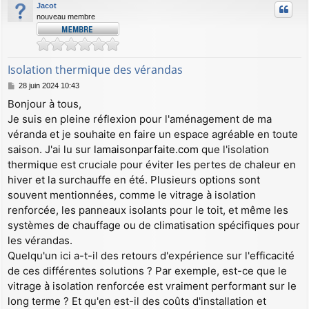
Jacot
nouveau membre
Isolation thermique des vérandas
M
28 juin 2024 10:43
e
Bonjour à tous,
s
Je suis en pleine réflexion pour l'aménagement de ma
s
a
véranda et je souhaite en faire un espace agréable en toute
g
saison. J'ai lu sur
lamaisonparfaite.com
que l'isolation
e
thermique est cruciale pour éviter les pertes de chaleur en
hiver et la surchauffe en été. Plusieurs options sont
souvent mentionnées, comme le vitrage à isolation
renforcée, les panneaux isolants pour le toit, et même les
systèmes de chauffage ou de climatisation spécifiques pour
les vérandas.
Quelqu'un ici a-t-il des retours d'expérience sur l'efficacité
de ces différentes solutions ? Par exemple, est-ce que le
vitrage à isolation renforcée est vraiment performant sur le
long terme ? Et qu'en est-il des coûts d'installation et