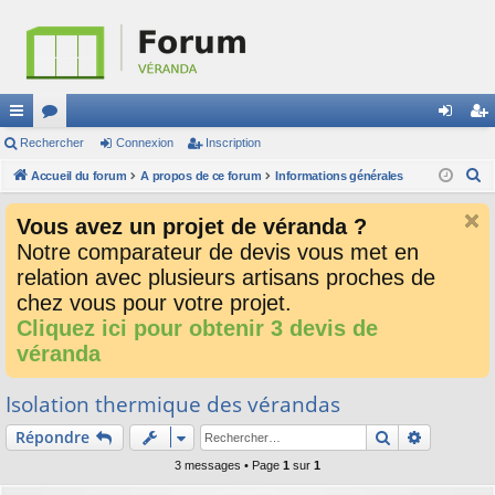
ac
Rechercher
or
Connexion
Inscription
on
ns
R
co
Accueil du forum
u
A propos de ce forum
Informations générales
ne
cri
e
ur
m
xi
pti
Vous avez un projet de véranda ?
c
ci
s
on
on
Notre comparateur de devis vous met en
h
relation avec plusieurs artisans proches de
e
s
r
chez vous pour votre projet.
c
Cliquez ici pour obtenir 3 devis de
h
véranda
e
r
Isolation thermique des vérandas
Rechercher
Recherch
Répondre
3 messages • Page
1
sur
1