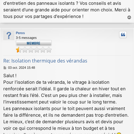
d'entretien des panneaux isolants ? Vos conseils et avis
seraient d'une grande aide pour orienter mon choix. Merci à
tous pour vos partages d'expérience !
a
u
Peros
t
3-5 messages
Re: Isolation thermique des vérandas
M
03 oct. 2024 15:48
e
Salut !
s
Pour l’isolation de ta véranda, le vitrage à isolation
s
a
renforcée serait l'idéal. Il garde la chaleur en hiver tout en
g
restant frais l’été. C’est un peu plus cher à installer, mais
e
l’investissement peut valoir le coup sur le long terme.
Les panneaux isolants pour le toit peuvent aussi vraiment
faire la différence, et ils ne demandent pas trop d’entretien.
Le mieux, c’est de demander plusieurs avis et devis pour
voir ce qui correspond le mieux à ton budget et à tes