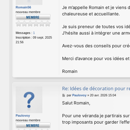
s
a
Je m’appelle Romain et je viens 
Romain56
g
nouveau membre
chaleureuse et accueillante.
e
Je suis preneur de toutes vos id
J’hésite aussi à intégrer une armo
Messages :
1
Inscription :
09 sept. 2025
21:56
Avez-vous des conseils pour créer
Merci d’avance pour vos idées et a
Romain
Re: Idées de décoration pour 
M
par
Paulovoy
»
20 avr. 2026 15:04
e
Salut Romain,
s
s
a
Pour une véranda je partirais su
Paulovoy
g
nouveau membre
trop imposants pour garder l’effe
e