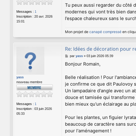
Tu peux aussi regarder du côté de
modernes qui vont très bien dan
Messages :
1
Inscription :
20 avr. 2026
l’espace chaleureux sans le surc
15:01
Mon projet de
canapé compressé
en cliqu
Re: Idées de décoration pour 
M
par
yass
»
03 juin 2026 05:39
e
Bonjour Romain,
s
s
a
Belle réalisation ! Pour l'ambian
yass
g
nouveau membre
je confirme ce que dit Paulovoy 
e
Un lampadaire d'angle avec un ab
douce et tamisée qui transforme
bien mieux qu'un éclairage au pla
Messages :
1
Inscription :
03 juin 2026
05:33
Pour les plantes, un figuier lyra
beaucoup de caractère sans surc
pour l'aménagement !