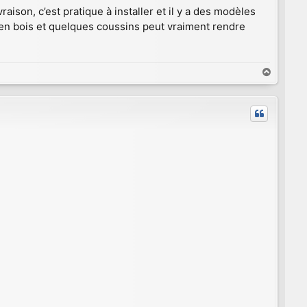
ison, c’est pratique à installer et il y a des modèles
en bois et quelques coussins peut vraiment rendre
H
a
u
t