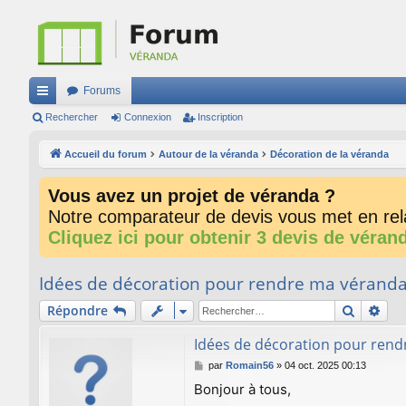
Forums
ac
Rechercher
Connexion
Inscription
co
Accueil du forum
Autour de la véranda
Décoration de la véranda
ur
Vous avez un projet de véranda ?
ci
Notre comparateur de devis vous met en rela
s
Cliquez ici pour obtenir 3 devis de véran
Idées de décoration pour rendre ma véranda
Recherc
Rec
Répondre
Idées de décoration pour rend
M
par
Romain56
»
04 oct. 2025 00:13
e
Bonjour à tous,
s