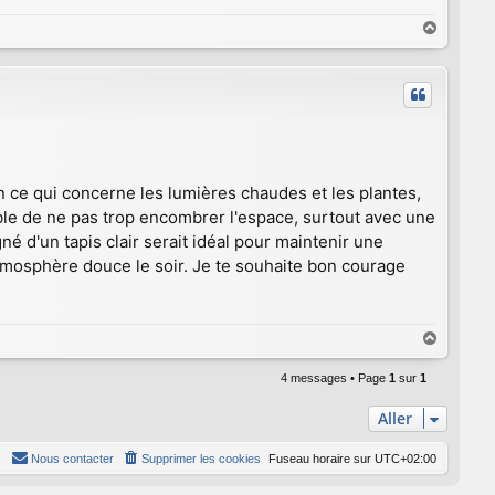
H
a
u
t
n ce qui concerne les lumières chaudes et les plantes,
ble de ne pas trop encombrer l'espace, surtout avec une
 d'un tapis clair serait idéal pour maintenir une
tmosphère douce le soir. Je te souhaite bon courage
H
a
u
4 messages • Page
1
sur
1
t
Aller
Nous contacter
Supprimer les cookies
Fuseau horaire sur
UTC+02:00