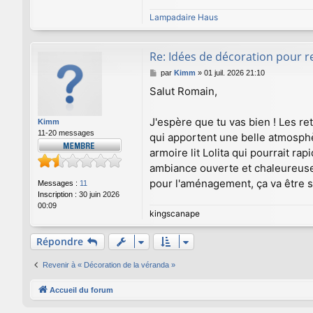
Lampadaire Haus
Re: Idées de décoration pour 
M
par
Kimm
»
01 juil. 2026 21:10
e
Salut Romain,
s
s
a
J'espère que tu vas bien ! Les re
Kimm
g
11-20 messages
qui apportent une belle atmosphè
e
armoire lit Lolita qui pourrait 
ambiance ouverte et chaleureuse.
pour l'aménagement, ça va être s
Messages :
11
Inscription :
30 juin 2026
00:09
kingscanape
Répondre
Revenir à « Décoration de la véranda »
Accueil du forum